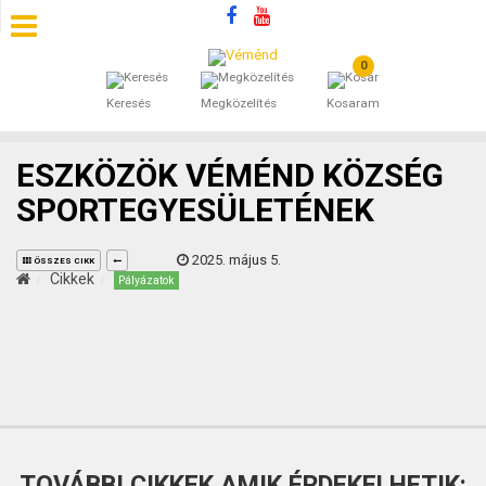
0
SZÁLLÁSOK
Keresés
Megközelítés
Kosaram
BEJEGYZÉSEK
ESZKÖZÖK VÉMÉND KÖZSÉG
ÁLTALÁNOS SZERZŐDÉSI FELTÉTELEK
SPORTEGYESÜLETÉNEK
KINCSES BARANYA VÉMÉND
2025. május 5.
ÖSSZES CIKK
Cikkek
Pályázatok
KAPCSOLAT
TOVÁBBI CIKKEK AMIK ÉRDEKELHETIK: