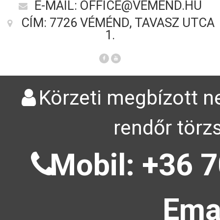
E-MAIL: OFFICE@VEMEND.HU
CÍM: 7726 VÉMÉND, TAVASZ UTCA
1.
Körzeti megbízott ne
rendőr törz
Mobil: +36 7
Emai