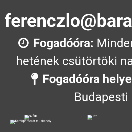
ferenczlo@bara
Fogadóóra:
Minden
hetének csütörtöki na
Fogadóóra helye
Budapesti 