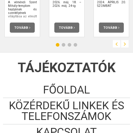
A véméndi Szent
2026. máj. 18. –
2024. ÁPRILIS 20.
Mihály-templom
2026. máj. 24-ig
SZOMBAT
hajójának és
szentélyének
világítása az elmúlt
időszakban jelentős
megújuláson ment
keresztül.
TOVÁBB
TOVÁBB
TOVÁBB
TÁJÉKOZTATÓK
FŐOLDAL
KÖZÉRDEKŰ LINKEK ÉS
TELEFONSZÁMOK
KAPCSOLAT