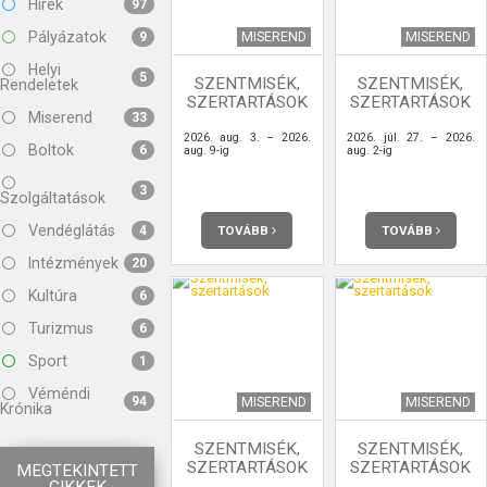
Hírek
97
Pályázatok
MISEREND
MISEREND
9
Helyi
5
SZENTMISÉK,
SZENTMISÉK,
Rendeletek
SZERTARTÁSOK
SZERTARTÁSOK
Miserend
33
2026. aug. 3. – 2026.
2026. júl. 27. – 2026.
Boltok
6
aug. 9-ig
aug. 2-ig
3
Szolgáltatások
Vendéglátás
TOVÁBB
TOVÁBB
4
Intézmények
20
Kultúra
6
Turizmus
6
Sport
1
Véméndi
94
MISEREND
MISEREND
Krónika
SZENTMISÉK,
SZENTMISÉK,
SZERTARTÁSOK
SZERTARTÁSOK
MEGTEKINTETT