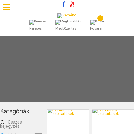
0
SZÁLLÁSOK
Keresés
Megközelítés
Kosaram
BEJEGYZÉSEK
ÁLTALÁNOS SZERZŐDÉSI FELTÉTELEK
KINCSES BARANYA VÉMÉND
KAPCSOLAT
Kategóriák
Összes
bejegyzés