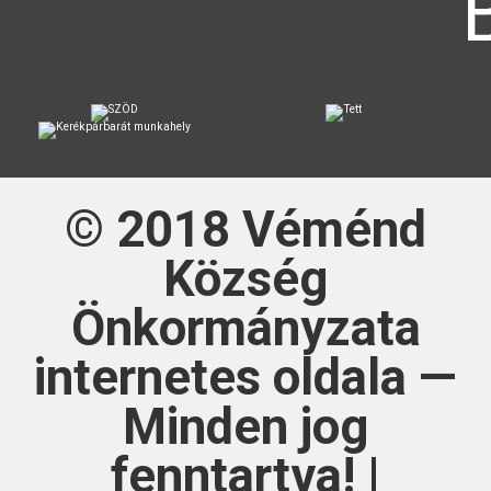
© 2018
Véménd
Község
Önkormányzata
internetes oldala —
Minden jog
fenntartva! |