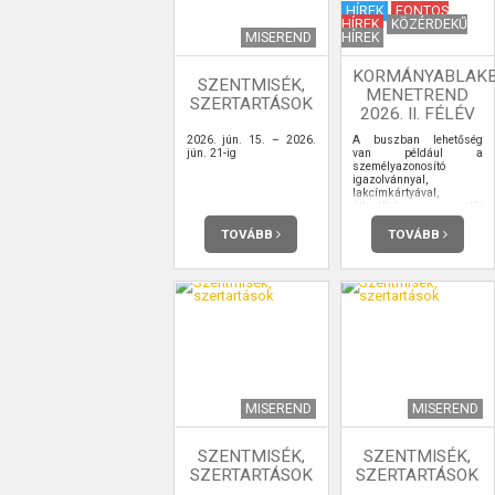
HÍREK
FONTOS
HÍREK
KÖZÉRDEKŰ
MISEREND
HÍREK
KORMÁNYABLAK
SZENTMISÉK,
MENETREND
SZERTARTÁSOK
2026. II. FÉLÉV
2026. jún. 15. – 2026.
A buszban lehetőség
jún. 21-ig
van például a
személyazonosító
igazolvánnyal,
lakcímkártyával,
útlevéllel, vezetői
engedéllyel kapcsolatos
ügyintézésre,
TOVÁBB
TOVÁBB
ügyfélkapu-
regisztrációra is.
MISEREND
MISEREND
SZENTMISÉK,
SZENTMISÉK,
SZERTARTÁSOK
SZERTARTÁSOK