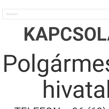
KAPCSOL
Polgármes
hivata