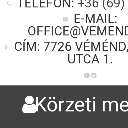
TELEFON:
+36 (69)
E-MAIL:
OFFICE@VEMEN
CÍM: 7726 VÉMÉND
UTCA 1.
Körzeti me