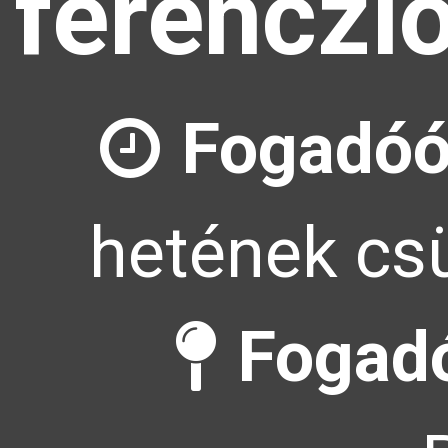
ferenczl
Fogadóó
hetének csü
Fogadó