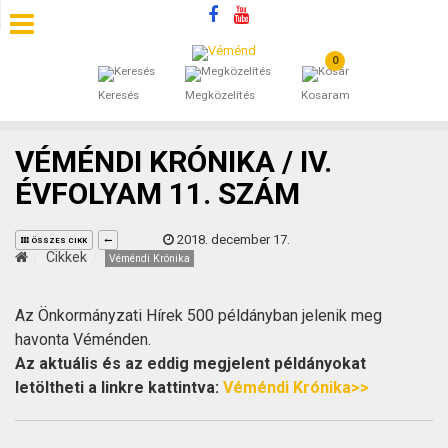
0
SZÁLLÁSOK
Keresés
Megközelítés
Kosaram
BEJEGYZÉSEK
VÉMÉNDI KRÓNIKA / IV.
ÁLTALÁNOS SZERZŐDÉSI FELTÉTELEK
ÉVFOLYAM 11. SZÁM
KINCSES BARANYA VÉMÉND
2018. december 17.
ÖSSZES CIKK
Cikkek
Véméndi Krónika
KAPCSOLAT
Az Önkormányzati Hírek 500 példányban jelenik meg
havonta Véménden.
Az aktuális és az eddig megjelent példányokat
letöltheti a linkre kattintva:
Véméndi Krónika>>