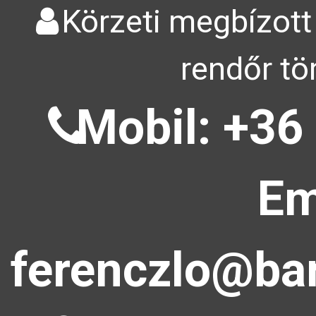
Körzeti megbízott
rendőr tö
Mobil: +36
Em
ferenczlo@bar