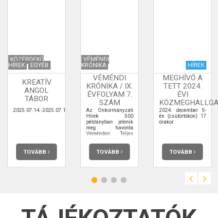
KÖZÉRDEKŰ
VÉMÉNDI
HÍREK
EGYÉB
KRÓNIKA
HÍREK
VÉMÉNDI
MEGHÍVÓ A
KREATÍV
KRÓNIKA / IX.
TETT 2024.
ANGOL
ÉVFOLYAM 7.
ÉVI
TÁBOR
SZÁM
KÖZMEGHALLGA
2025.07.14.-2025.07.18.
Az Önkormányzati
2024. december 5-
Hírek 500
én (csütörtökön) 17
példányban jelenik
órakor
meg havonta
Véménden. Teljes
terjedelmében
elolvashatja.
TOVÁBB
TOVÁBB
TOVÁBB