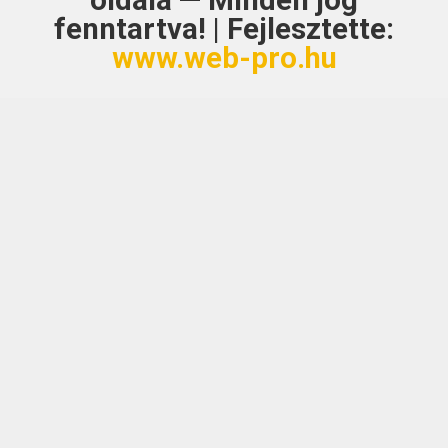
oldala — Minden jog
fenntartva! | Fejlesztette:
www.web-pro.hu