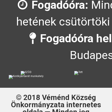
Fogadóóra:
Mind
hetének csütörtöki
Fogadóóra hel
Budapes
© 2018
Véménd Község
Önkormányzata
internetes