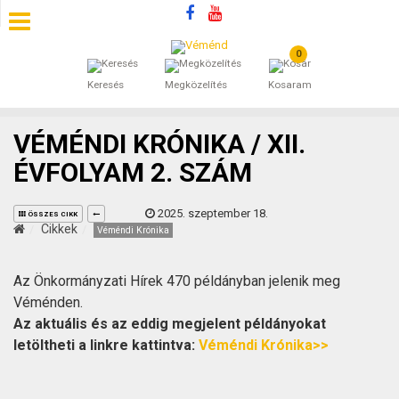
0
SZÁLLÁSOK
Keresés
Megközelítés
Kosaram
BEJEGYZÉSEK
VÉMÉNDI KRÓNIKA / XII.
ÁLTALÁNOS SZERZŐDÉSI FELTÉTELEK
ÉVFOLYAM 2. SZÁM
KINCSES BARANYA VÉMÉND
2025. szeptember 18.
ÖSSZES CIKK
Cikkek
Véméndi Krónika
KAPCSOLAT
Az Önkormányzati Hírek 470 példányban jelenik meg
Véménden.
Az aktuális és az eddig megjelent példányokat
letöltheti a linkre kattintva:
Véméndi Krónika>>