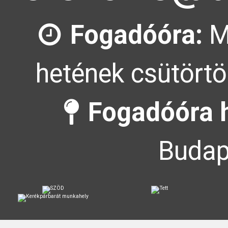
Fogadóóra:
M
hetének csütörtö
Fogadóóra h
Budap