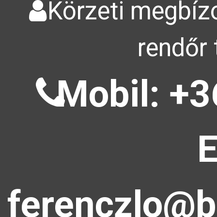
Körzeti megbízo
rendőr 
Mobil: +3
E
ferenczlo@b