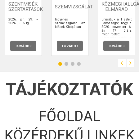
SZENTMISÉK,
KÖZMEGHALLGA
SZEMVIZSGÁLAT
SZERTARTÁSOK
ELMARAD
2026. jún. 29. –
Ingyenes
Értesítjük a Tisztelt
2026. júl. 5-ig
szemvizsgálat az
Lakosságot, hogy a
Idősek Klubjában
2020. november 6-
án 17 órára
meghirdetett
közmeghallgatás a
járványügyi
helyzetre való
TOVÁBB
TOVÁBB
TOVÁBB
tekintettel elmarad.
TÁJÉKOZTATÓK
FŐOLDAL
KÖZÉRDEKŰ LINKEK