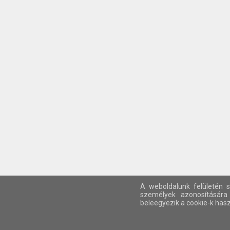
A weboldalunk felületén s
személyek azonosítására
beleegyezik a cookie-k hasz