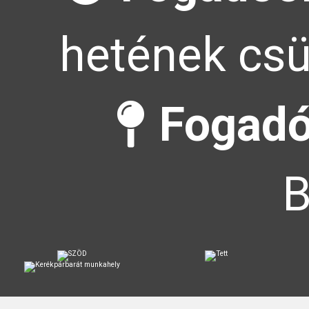
hetének csü
Fogadó
B