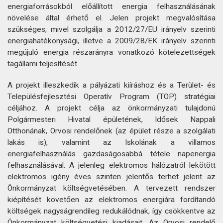
energiaforrásokból előállított energia felhasználásának
növelése által érhető el. Jelen projekt megvalósítása
szükséges, mivel szolgálja a 2012/27/EU irányelv szerinti
energiahatékonysági, illetve a 2009/28/EK irányelv szerinti
megújuló energia részarányra vonatkozó kötelezettségek
tagállami teljesítését.
A projekt illeszkedik a pályázati kiíráshoz és a Terület- és
Településfejlesztési Operatív Program (TOP) stratégiai
céljához. A projekt célja az önkormányzati tulajdonú
Polgármesteri Hivatal épületének, Idősek Nappali
Otthonának, Orvosi rendelőnek (az épület része a szolgálati
lakás is), valamint az Iskolának a villamos
energiafelhasználás gazdaságosabbá tétele napenergia
felhasználásával. A jelenleg elektromos hálózatról lekötött
elektromos igény éves szinten jelentős terhet jelent az
Önkormányzat költségvetésében. A tervezett rendszer
kiépítését követően az elektromos energiára fordítandó
költségek nagyságrendileg redukálódnak, így csökkentve az
Önkormányzat költségvetési kiadásait. Az Orvosi rendelő