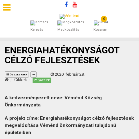
0
SZÁLLÁSOK
Keresés
Megközelítés
Kosaram
BEJEGYZÉSEK
ENERGIAHATÉKONYSÁGOT
ÁLTALÁNOS SZERZŐDÉSI FELTÉTELEK
CÉLZÓ FEJLESZTÉSEK
KINCSES BARANYA VÉMÉND
2020. február 28.
ÖSSZES CIKK
Cikkek
Pályázatok
KAPCSOLAT
A kedvezményezett neve: Véménd Község
Önkormányzata
A projekt címe: Energiahatékonyságot célzó fejlesztések
megvalósítása Véménd önkormányzati tulajdonú
épületeiben