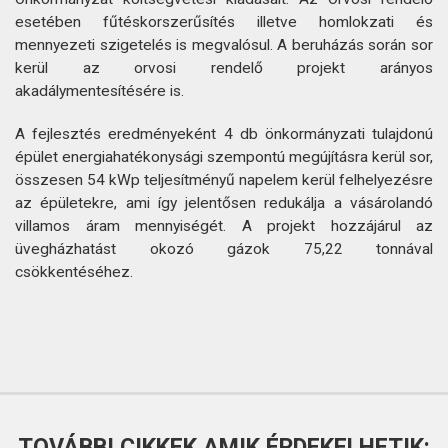
esetében fűtéskorszerűsítés illetve homlokzati és
mennyezeti szigetelés is megvalósul. A beruházás során sor
kerül az orvosi rendelő projekt arányos
akadálymentesítésére is.
A fejlesztés eredményeként 4 db önkormányzati tulajdonú
épület energiahatékonysági szempontú megújításra kerül sor,
összesen 54 kWp teljesítményű napelem kerül felhelyezésre
az épületekre, ami így jelentősen redukálja a vásárolandó
villamos áram mennyiségét. A projekt hozzájárul az
üvegházhatást okozó gázok 75,22 tonnával
csökkentéséhez.
TOVÁBBI CIKKEK AMIK ÉRDEKELHETIK: