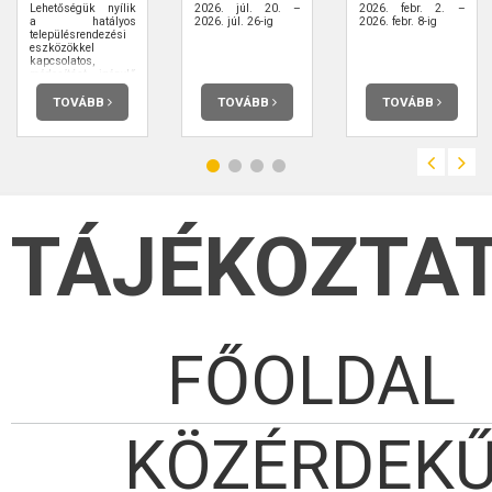
Lehetőségük nyílik
2026. júl. 20. –
2026. febr. 2. –
a hatályos
2026. júl. 26-ig
2026. febr. 8-ig
településrendezési
eszközökkel
kapcsolatos,
módosítást igénylő
észrevételeik
megtételére.
TOVÁBB
TOVÁBB
TOVÁBB
Határidő: 2022.
március 24.
TÁJÉKOZTA
FŐOLDAL
KÖZÉRDEK