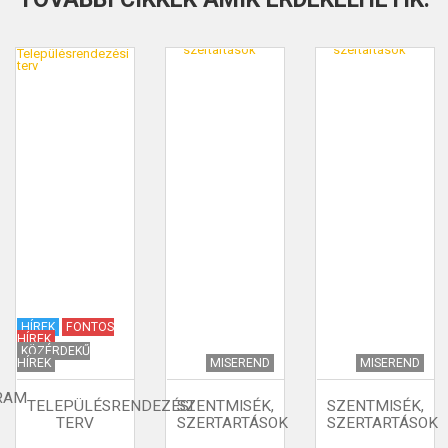
HÍREK
FONTOS
HÍREK
KÖZÉRDEKŰ
HÍREK
MISEREND
MISEREND
RAM
TELEPÜLÉSRENDEZÉSI
SZENTMISÉK,
SZENTMISÉK,
TERV
SZERTARTÁSOK
SZERTARTÁSOK