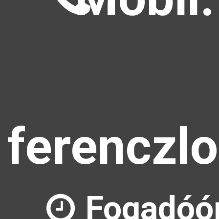
ferenczl
Fogadóór