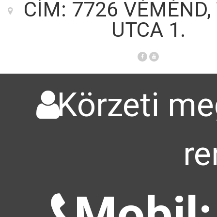
CÍM: 7726 VÉMÉND,
UTCA 1.
Körzeti meg
re
Mobil: