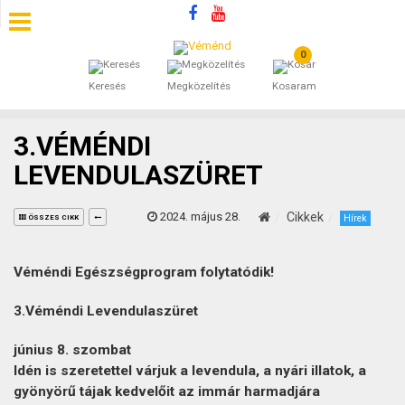
0
SZÁLLÁSOK
Keresés
Megközelítés
Kosaram
BEJEGYZÉSEK
3.VÉMÉNDI
ÁLTALÁNOS SZERZŐDÉSI FELTÉTELEK
LEVENDULASZÜRET
KINCSES BARANYA VÉMÉND
2024. május 28.
Cikkek
Hírek
ÖSSZES CIKK
KAPCSOLAT
Véméndi Egészségprogram folytatódik!
3.Véméndi Levendulaszüret
június 8. szombat
Idén is szeretettel várjuk a levendula, a nyári illatok, a
gyönyörű tájak kedvelőit az immár harmadjára