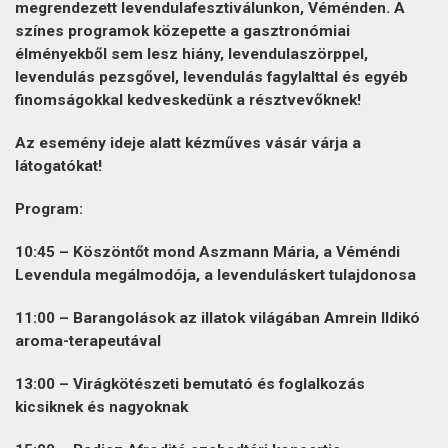
megrendezett levendulafesztiválunkon, Véménden. A
színes programok közepette a gasztronómiai
élményekből sem lesz hiány, levendulaszörppel,
levendulás pezsgővel, levendulás fagylalttal és egyéb
finomságokkal kedveskedünk a résztvevőknek!
Az esemény ideje alatt kézműves vásár várja a
látogatókat!
Program:
10:45 – Köszöntőt mond
Aszmann Mária
, a Véméndi
Levendula megálmodója, a levenduláskert tulajdonosa
11:00 – Barangolások az illatok világában
Amrein Ildikó
aroma-terapeutával
13:00 – Virágkötészeti bemutató és foglalkozás
kicsiknek és nagyoknak