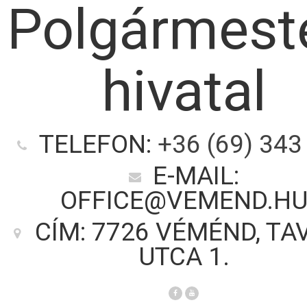
Polgármeste
hivatal
TELEFON:
+36 (69) 343
E-MAIL:
OFFICE@VEMEND.H
CÍM: 7726 VÉMÉND, TA
UTCA 1.