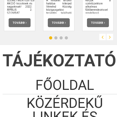
SZEMÉTMENTESÍTÉSI
A rendelet területi
Kérjük a
AKCIÓ kicsiknek és
hatálya kiterjed
széntüzelésre
nagyoknak! 2022.
Véménd Község
alkalmas
ÁPRILIS 2.
közigazgatási
fűtőberendezéssel
SZOMBAT
területén található
rendelkező
valamennyi
lakosságot, hogy
közterületre,
amennyiben
valamint a
barnakőszén
TOVÁBB
TOVÁBB
TOVÁBB
magántulajdonú
vásárlását tervezi,
ingatlanoknak- az
azt 2022.
erről szóló külön
szeptember 27-ig
szerződés keretei
jelezze.
között- a
közhasználat
céljára átadott
területrészére (a
továbbiakban
TÁJÉKOZTATÓ
együtt: közterület).
FŐOLDAL
KÖZÉRDEKŰ
LINKEK ÉS