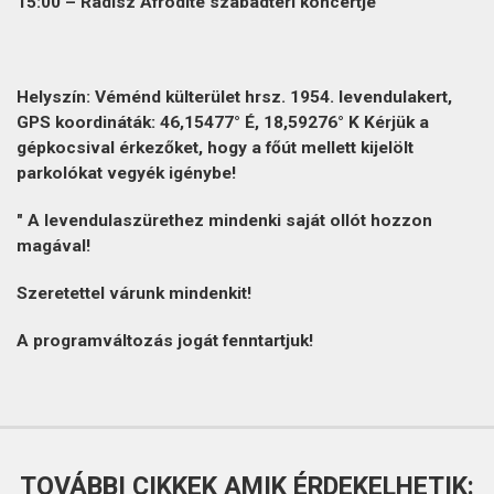
15:00 –
Radisz Afrodité
szabadtéri koncertje
Helyszín: Véménd külterület hrsz. 1954. levendulakert,
GPS koordináták: 46,15477° É, 18,59276° K Kérjük a
gépkocsival érkezőket, hogy a főút mellett kijelölt
parkolókat vegyék igénybe!
"
A levendulaszürethez mindenki saját ollót hozzon
magával!
Szeretettel várunk mindenkit!
A programváltozás jogát fenntartjuk!
TOVÁBBI CIKKEK AMIK ÉRDEKELHETIK: