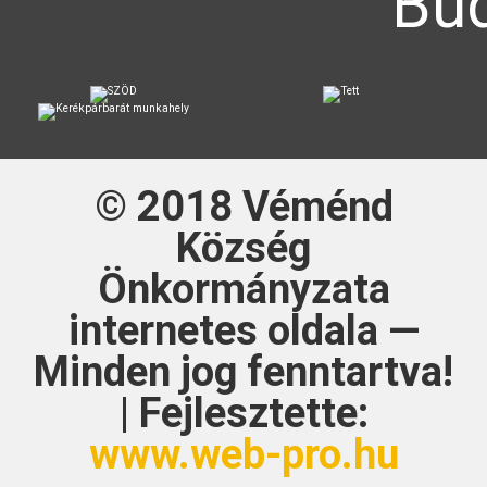
Bud
© 2018
Véménd
Község
Önkormányzata
internetes oldala —
Minden jog fenntartva!
| Fejlesztette:
www.web-pro.hu