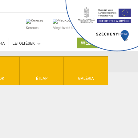
0
Keresés
Megközelítés
Kosaram
WEBSHOP
ÚRA
LETÖLTÉSEK
TELEK
OK
ÉTLAP
GALÉRIA