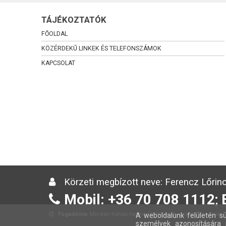
TÁJÉKOZTATÓK
FŐOLDAL
KÖZÉRDEKŰ LINKEK ÉS TELEFONSZÁMOK
KAPCSOLAT
Körzeti megbízott neve: Ferencz Lőrinc
Mobil: +36 70 708 1112; 
Fogadóóra:
Minden hónap harmadik hetének csütörtöki napján 13
A weboldalunk felületén sü
személyek azonosítására 