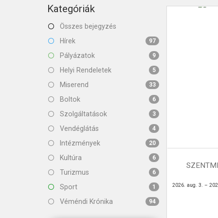
KAPCSOLAT
Kategóriák
Összes bejegyzés
Hírek
97
Pályázatok
9
Helyi Rendeletek
5
Miserend
33
Boltok
6
Szolgáltatások
3
Vendéglátás
4
Intézmények
20
Kultúra
6
SZENTMI
Turizmus
6
2026. aug. 3. – 202
Sport
1
Véméndi Krónika
94