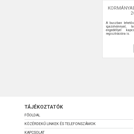
KORMÁNYA
2
A buszban lehetős
igazolvánnyal, la
engedéllyel kapcs
regisztrációra is.
TÁJÉKOZTATÓK
FŐOLDAL
KÖZÉRDEKŰ LINKEK ÉS TELEFONSZÁMOK
KAPCSOLAT