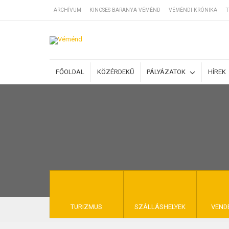
ARCHÍVUM
KINCSES BARANYA VÉMÉND
VÉMÉNDI KRÓNIKA
T
SZÁLLÁSOK
FŐOLDAL
KÖZÉRDEKŰ
PÁLYÁZATOK
HÍREK
BEJEGYZÉSEK
ÁLTALÁNOS SZ
KINCSES BARA
TURIZMUS
SZÁLLÁSHELYEK
VEND