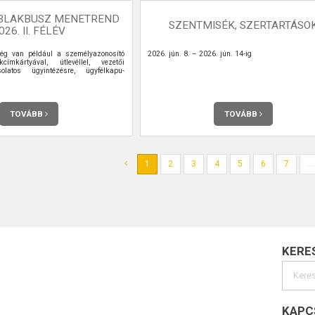
BLAKBUSZ MENETREND
SZENTMISÉK, SZERTARTÁSO
026. II. FÉLÉV
ég van például a személyazonosító
2026. jún. 8. – 2026. jún. 14-ig
kcímkártyával, útlevéllel, vezetői
olatos ügyintézésre, ügyfélkapu-
TOVÁBB
TOVÁBB
1
2
3
4
5
6
7
...
KERE
KAPC