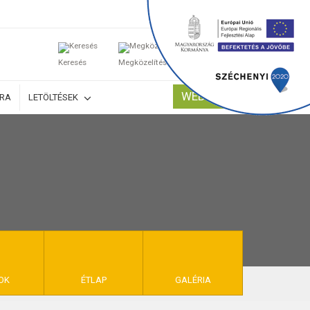
0
Keresés
Megközelítés
Kosaram
WEBSHOP
ÚRA
LETÖLTÉSEK
TELEK
OK
ÉTLAP
GALÉRIA