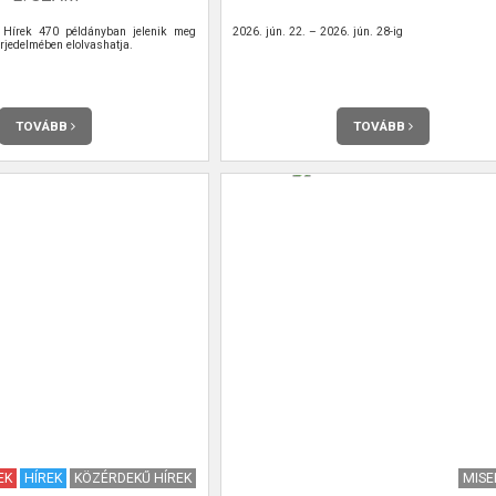
Hírek 470 példányban jelenik meg
2026. jún. 22. – 2026. jún. 28-ig
rjedelmében elolvashatja.
TOVÁBB
TOVÁBB
EK
HÍREK
KÖZÉRDEKŰ HÍREK
MIS