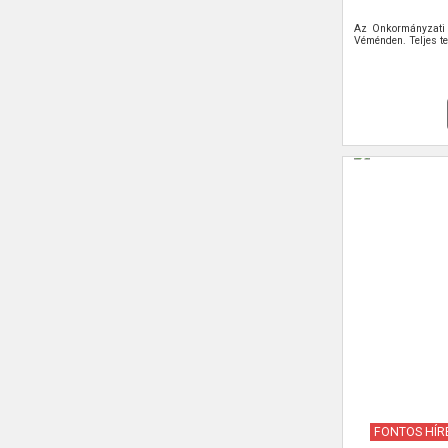
Az Önkormányzati 
Véménden. Teljes te
FONTOS HÍR