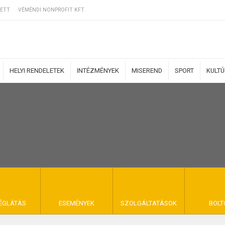
ETT
VÉMÉNDI NONPROFIT KFT.
HELYI RENDELETEK
INTÉZMÉNYEK
MISEREND
SPORT
KULT
ERZŐDÉSI FELTÉ
NYA VÉMÉND
ÉGLÁTÁS
ESEMÉNYEK
SZOLGÁLTATÁSOK
BOLT