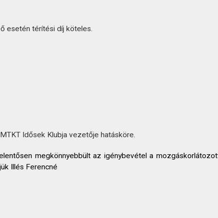
esetén térítési díj köteles.
 MTKT Idősek Klubja vezetője hatásköre.
yel jelentősen megkönnyebbült az igénybevétel a mozgáskorlátoz
jük Illés Ferencné