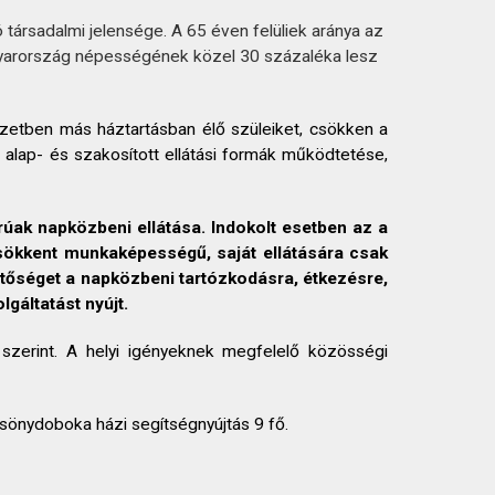
ársadalmi jelensége. A 65 éven felüliek aránya az
gyarország népességének közel 30 százaléka lesz
zetben más háztartásban élő szüleiket, csökken a
 alap- és szakosított ellátási formák működtetése,
úak napközbeni ellátása. Indokolt esetben az a
csökkent munkaképességű, saját ellátására csak
hetőséget a napközbeni tartózkodásra, étkezésre,
lgáltatást nyújt.
ny szerint. A helyi igényeknek megfelelő közösségi
rcsönydoboka házi segítségnyújtás 9 fő.