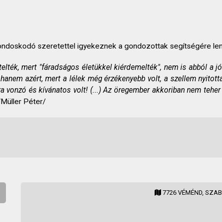
ondoskodó szeretettel igyekeznek a gondozottak segítségére len
telték, mert "fáradságos életükkel kiérdemelték", nem is abból a jó
hanem azért, mert a lélek még érzékenyebb volt, a szellem nyitotta
ra vonzó és kívánatos volt! (...) Az öregember akkoriban nem teher 
Müller Péter/
7726 VÉMÉND, SZAB