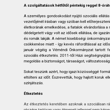
A szolgáltatások hétfőtől péntekig reggel 8-órát
A személyes gondoskodást nyújtó szociális ellátás ö
vezetőjénél írásban vagy szóban kell előterjeszten
életkorának emelkedése, a fiatalok elvándorlása a
dédelgetett vágy volt az idősek ellátása, de igazán
és romák lakják. A német kisebbségi önkormányzat 
csökkenése miatt - így kevés ráfordítással az idős
január végéig a Véméndi Önkormányzat tartott fe
szociális étkeztetés. 2011-től Házi segítségnyújt
megoldás a biztonságot, társaságot, változatossá
Sokat teszünk azért, hogy igazi közösséggé formál
eltölteni az időt. Észrevettük, hogy hajlott koruk
színjátszás.
Étkeztetés
Az étkeztetés keretében azoknak a szociálisan rász
részére tartósan vagy átmeneti jelleggel nem képes