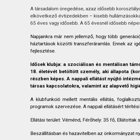
KAPCSOLAT
A társadalom öregedése, azaz idősebb korosztályo
elkövetkező évtizedekben – kisebb hullámzásokka
65 éves vagy idősebb. A 65 évesnél idősebb népe
Napjainkra már nem jellemző, hogy több generáci
háztartások közötti transzferáramlás. Ennek az ig
fejlesztése.
Idősek klubja:
a szociálisan és mentálisan tám
18. életévét betöltött személy, aki állapota 
részben képes.
A nappali ellátást nyújtó intéz
társas kapcsolatokra, valamint az alapvető higién
A klubfunkció mellett mentális ellátás, foglalkoz
programok szervezése. A nappali ellátásért térítési dí
Ellátási terület: Véménd, Férőhely: 35 fő, Ellátott
Beszállításban és hazavitelben az önkormányzat nyú