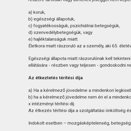
a) koruk,
b) egészségi állapotuk,
c) fogyatékosságuk, pszichiátriai betegségük,
d) szenvedélybetegségük, vagy
e) hajléktalanságuk miatt.
Életkora miatt rászoruló az a személy, aki 65. életév
Egészségi állapota miatt rászorulónak kell tekint
ellátására - részben vagy teljesen - gondoskodni ne
Az étkeztetés térítési díja
a) Ha a kérelmező jövedelme a mindenkori legkisebb
b) ha a kérelmező jövedelme nem éri el a mindenkori
x intézményi térítési díj.
Az étkezés térítési díja a szolgáltatási önköltség 
Indokolt esetben – mozgásképtelenség, betegség 