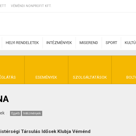
ETT
VÉMÉNDI NONPROFIT KFT.
HELYI RENDELETEK
INTÉZMÉNYEK
MISEREND
SPORT
KULT
ERZŐDÉSI FELTÉ
ÉGLÁTÁS
ESEMÉNYEK
SZOLGÁLTATÁSOK
BOLT
NA
NYA VÉMÉND
kek
Egyéb
Intézmények
stérségi Társulás Idősek Klubja Véménd