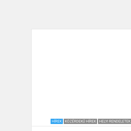
EKŰ HÍREK
HÍREK
KÖZÉRDEKŰ HÍREK
HELYI RENDELETEK