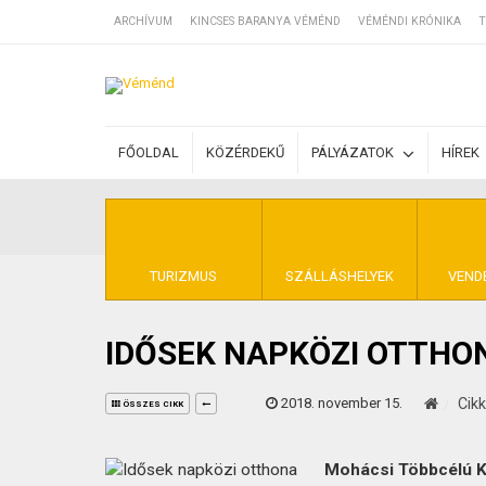
ARCHÍVUM
KINCSES BARANYA VÉMÉND
VÉMÉNDI KRÓNIKA
T
SZÁLLÁSOK
FŐOLDAL
KÖZÉRDEKŰ
PÁLYÁZATOK
HÍREK
BEJEGYZÉSEK
ÁLTALÁNOS SZ
TURIZMUS
SZÁLLÁSHELYEK
VEND
IDŐSEK NAPKÖZI OTTHO
KINCSES BARA
2018. november 15.
Cik
ÖSSZES CIKK
Mohácsi Többcélú Ki