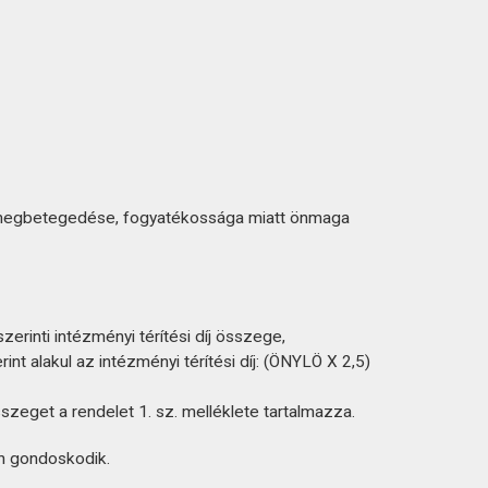
kut megbetegedése, fogyatékossága miatt önmaga
rinti intézményi térítési díj összege,
nt alakul az intézményi térítési díj: (ÖNYLÖ X 2,5)
szeget a rendelet 1. sz. melléklete tartalmazza.
n gondoskodik.