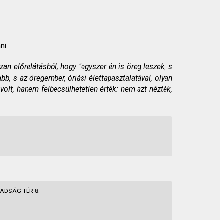
ni.
zan előrelátásból, hogy "egyszer én is öreg leszek, s
bb, s az öregember, óriási élettapasztalatával, olyan
volt, hanem felbecsülhetetlen érték: nem azt nézték,
ADSÁG TÉR 8.