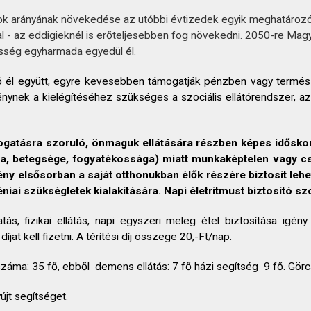
k arányának növekedése az utóbbi évtizedek egyik meghatározó t
l - az eddigieknél is erőteljesebben fog növekedni. 2050-re Ma
sség egyharmada egyedül él.
ó él együtt, egyre kevesebben támogatják pénzben vagy termés
énynek a kielégítéséhez szükséges a szociális ellátórendszer, az
ogatásra szoruló, önmaguk ellátására részben képes időskor
(kora, betegsége, fogyatékossága) miatt munkaképtelen vagy 
mény elsősorban a saját otthonukban élők részére biztosít le
iai szükségletek kialakítására. Napi életritmust biztosító szo
tatás, fizikai ellátás, napi egyszeri meleg étel biztosítása igé
jat kell fizetni. A térítési díj összege 20,-Ft/nap.
ak száma: 35 fő, ebből demens ellátás: 7 fő házi segítség 9 fő. Gö
jt segítséget.