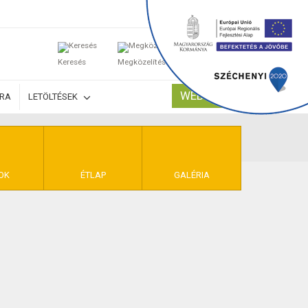
0
Keresés
Megközelítés
Kosaram
WEBSHOP
ÚRA
LETÖLTÉSEK
TELEK
OK
ÉTLAP
GALÉRIA