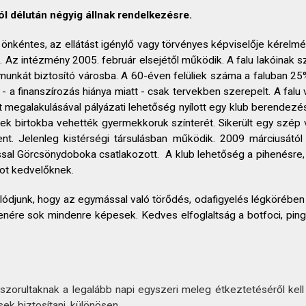
ól délután négyig állnak rendelkezésre.
nkéntes, az ellátást igénylő vagy törvényes képviselője kérelmére
i. Az intézmény 2005. február elsejétől működik. A falu lakóinak
 munkát biztosító városba. A 60-éven felüliek száma a faluban 
 - a finanszírozás hiánya miatt - csak tervekben szerepelt. A fal
megalakulásával pályázati lehetőség nyílott egy klub berendezés
ek birtokba vehették gyermekkoruk színterét. Sikerült egy szép vil
nt. Jelenleg kistérségi társulásban működik. 2009 márciusától
ással Görcsönydoboka csatlakozott. A klub lehetőség a pihenésr
got kedvelőknek.
ódjunk, hogy az egymással való törődés, odafigyelés légkörében
 ellenére sok mindenre képesek. Kedves elfoglaltság a botfoci, pin
orultaknak a legalább napi egyszeri meleg étkeztetéséről kell g
ek biztosítani, különösen