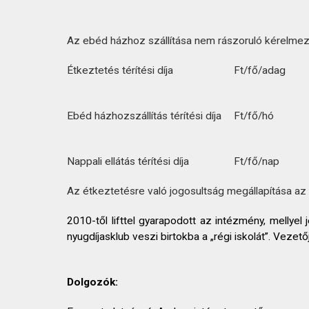
Az ebéd házhoz szállítása nem rászoruló kérelmező 
Étkeztetés térítési díja
Ft/fő/adag
Ebéd házhozszállítás térítési díja
Ft/fő/hó
Nappali ellátás térítési díja
Ft/fő/nap
Az étkeztetésre való jogosultság megállapítása az
2010-től lifttel gyarapodott az intézmény, mell
nyugdíjasklub veszi birtokba a „régi iskolát”. Vezető
Dolgozók: