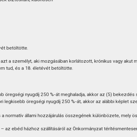
ét betöltötte.
eni azt a személyt, aki mozgásában korlátozott, krónikus vagy a
m tud, és a 18. életévét betöltötte.
 öregségi nyugdíj 250 %-át meghaladja, akkor az (5) bekezdés sze
 legkisebb öregségi nyugdíj 250 %-át, akkor az alábbi képlet szeri
és a normatív állami hozzájárulás összegének különbözete, mely ös
– az ebéd házhoz szállításáról az Önkormányzat térítésmentese