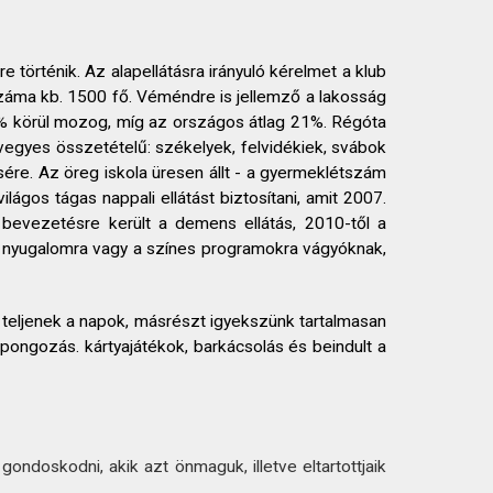
 történik. Az alapellátásra irányuló kérelmet a klub
 száma kb. 1500 fő. Véméndre is jellemző a lakosság
25% körül mozog, míg az országos átlag 21%. Régóta
u vegyes összetételű: székelyek, felvidékiek, svábok
ére. Az öreg iskola üresen állt - a gyermeklétszám
ágos tágas nappali ellátást biztosítani, amit 2007.
 bevezetésre került a demens ellátás, 2010-től a
e, nyugalomra vagy a színes programokra vágyóknak,
 teljenek a napok, másrészt igyekszünk tartalmasan
gpongozás. kártyajátékok, barkácsolás és beindult a
ondoskodni, akik azt önmaguk, illetve eltartottjaik