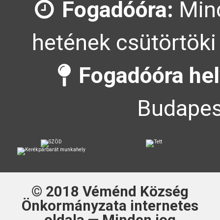
Fogadóóra:
Mind
hetének csütörtöki
Fogadóóra hel
Budapes
© 2018
Véménd Község
Önkormányzata
internetes