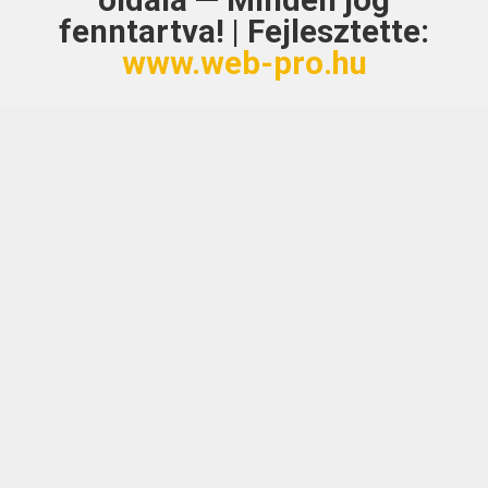
oldala — Minden jog
fenntartva! | Fejlesztette:
www.web-pro.hu