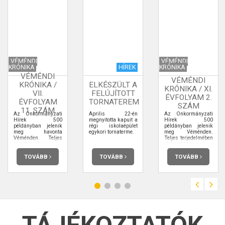
VÉMÉNDI
VÉMÉNDI
KRÓNIKA
HÍREK
KRÓNIKA
VÉMÉNDI
VÉMÉNDI
KRÓNIKA /
ELKÉSZÜLT A
KRÓNIKA / XI.
VII.
FELÚJÍTOTT
ÉVFOLYAM 2.
ÉVFOLYAM
TORNATEREM
SZÁM
11. SZÁM
Az Önkormányzati
Április 22-én
Az Önkormányzati
Hírek 500
megnyitotta kapuit a
Hírek 500
példányban jelenik
régi iskolaépület
példányban jelenik
meg havonta
egykori tornaterme.
meg Véménden.
Véménden. Teljes
Teljes terjedelmében
terjedelmében
elolvashatja.
elolvashatja.
TOVÁBB
TOVÁBB
TOVÁBB