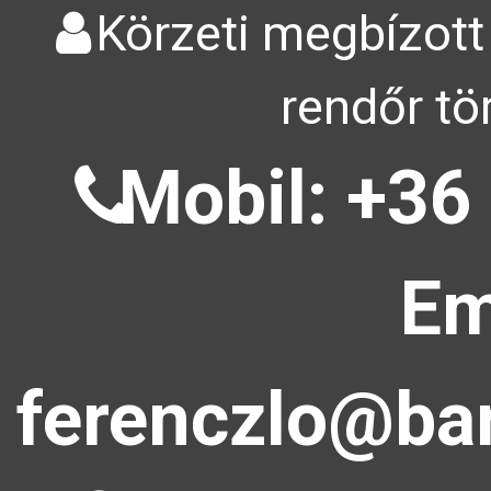
Körzeti megbízott
rendőr tö
Mobil: +36
Em
ferenczlo@bar