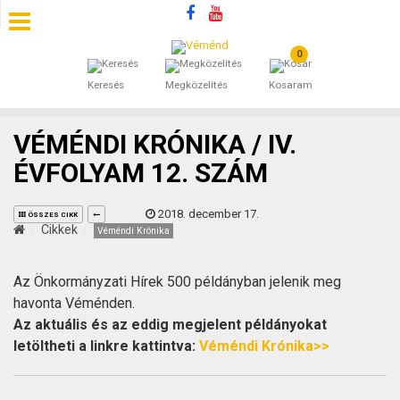
0
SZÁLLÁSOK
Keresés
Megközelítés
Kosaram
BEJEGYZÉSEK
VÉMÉNDI KRÓNIKA / IV.
ÁLTALÁNOS SZERZŐDÉSI FELTÉTELEK
ÉVFOLYAM 12. SZÁM
KINCSES BARANYA VÉMÉND
2018. december 17.
ÖSSZES CIKK
Cikkek
Véméndi Krónika
KAPCSOLAT
Az Önkormányzati Hírek 500 példányban jelenik meg
havonta Véménden.
Az aktuális és az eddig megjelent példányokat
letöltheti a linkre kattintva:
Véméndi Krónika>>