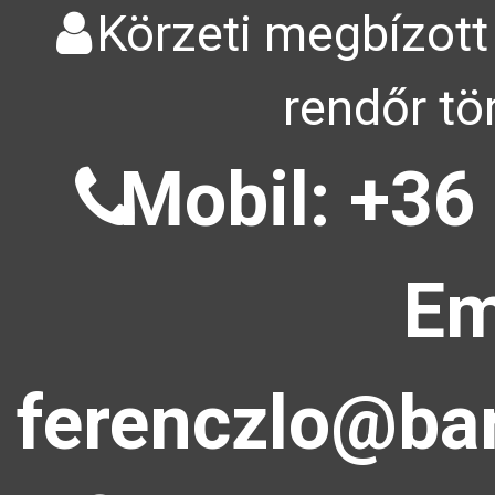
Körzeti megbízott
rendőr tö
Mobil: +36
Em
ferenczlo@bar