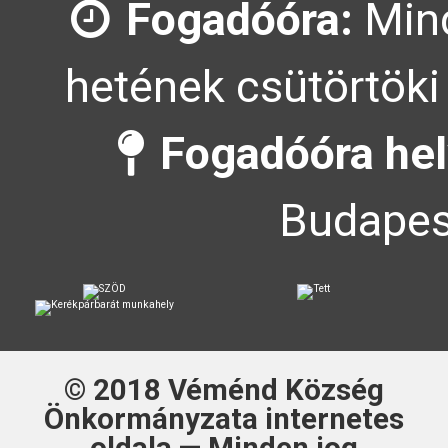
Fogadóóra:
Mind
hetének csütörtöki
Fogadóóra hel
Budapes
© 2018
Véménd Község
Önkormányzata
internetes