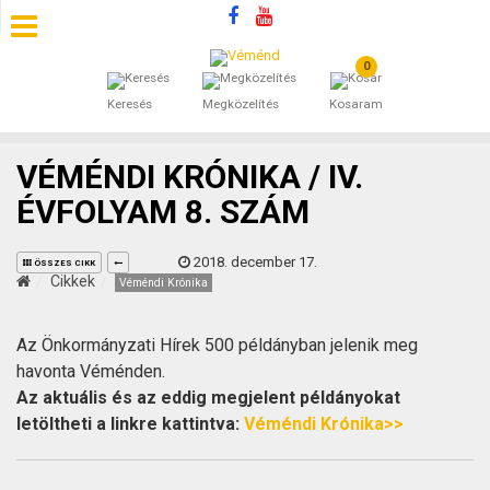
0
SZÁLLÁSOK
Keresés
Megközelítés
Kosaram
BEJEGYZÉSEK
VÉMÉNDI KRÓNIKA / IV.
ÁLTALÁNOS SZERZŐDÉSI FELTÉTELEK
ÉVFOLYAM 8. SZÁM
KINCSES BARANYA VÉMÉND
2018. december 17.
ÖSSZES CIKK
Cikkek
Véméndi Krónika
KAPCSOLAT
Az Önkormányzati Hírek 500 példányban jelenik meg
havonta Véménden.
Az aktuális és az eddig megjelent példányokat
letöltheti a linkre kattintva:
Véméndi Krónika>>