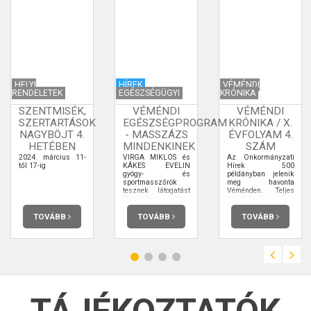
HELYI
HÍREK
VÉMÉNDI
RENDELETEK
EGÉSZSÉGÜGYI
KRÓNIKA
SZENTMISÉK,
VÉMÉNDI
VÉMÉNDI
SZERTARTÁSOK
EGÉSZSÉGPROGRAM
KRÓNIKA / X.
NAGYBÖJT 4.
- MASSZÁZS
ÉVFOLYAM 4.
HETÉBEN
MINDENKINEK
SZÁM
2024. március 11-
VIRGA MIKLÓS és
Az Önkormányzati
től 17-ig
KÁKES EVELIN
Hírek 500
gyógy- és
példányban jelenik
sportmasszőrök
meg havonta
tesznek látogatást
Véménden. Teljes
Véménden, hogy
terjedelmében
bevezessék az
elolvashatja.
érdeklődőket a
TOVÁBB
TOVÁBB
TOVÁBB
masszázsfajták,
elsősorban a gyógy-
és nyirokmasszázs,
rejtelmeibe egy 30-
40 perces előadás
keretében.