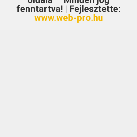
oldala — Minden jog
fenntartva! | Fejlesztette:
www.web-pro.hu