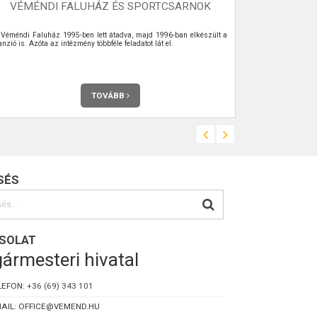
VÉMÉNDI FALUHÁZ ÉS SPORTCSARNOK
SZE
 Véméndi Faluház 1995-ben lett átadva, majd 1996-ban elkészült a
Kommunális hul
nzió is. Azóta az intézmény többféle feladatot lát el.
elszállítása a c
TOVÁBB
SÉS
SOLAT
ármesteri hivatal
LEFON:
+36 (69) 343 101
AIL: OFFICE@VEMEND.HU