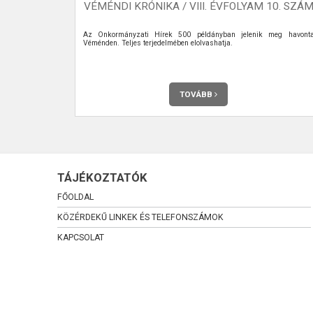
26.
VÉMÉNDI KRÓNIKA / VIII. ÉVFOLYAM 10. SZÁ
ektív hulladék
Az Önkormányzati Hírek 500 példányban jelenik meg havont
Véménden. Teljes terjedelmében elolvashatja.
TOVÁBB
TÁJÉKOZTATÓK
FŐOLDAL
KÖZÉRDEKŰ LINKEK ÉS TELEFONSZÁMOK
KAPCSOLAT