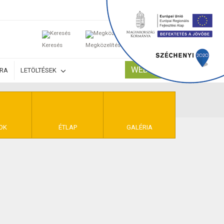
0
Keresés
Megközelítés
Kosaram
WEBSHOP
ÚRA
LETÖLTÉSEK
TELEK
OK
ÉTLAP
GALÉRIA