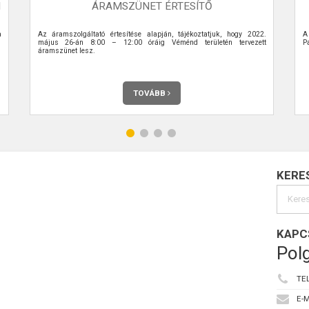
M
ÁRAMSZÜNET ÉRTESÍTŐ
a
Az áramszolgáltató értesítése alapján, tájékoztatjuk, hogy 2022.
A
május 26-án 8:00 – 12:00 óráig Véménd területén tervezett
Pa
áramszünet lesz.
TOVÁBB
KERE
KAPC
Polg
TE
E-M