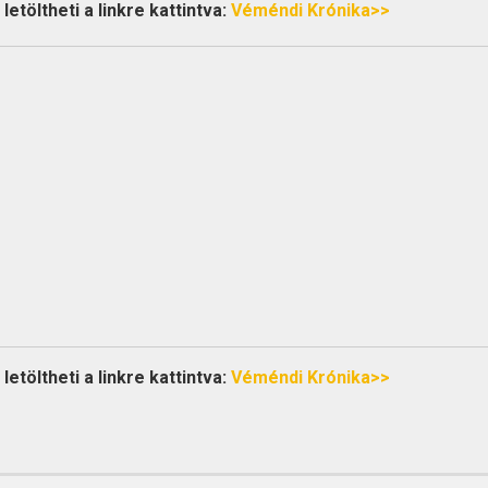
etöltheti a linkre kattintva:
Véméndi Krónika>>
etöltheti a linkre kattintva:
Véméndi Krónika>>