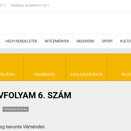
ETT
VÉMÉNDI NONPROFIT KFT.
HELYI RENDELETEK
INTÉZMÉNYEK
MISEREND
SPORT
KULT
ERZŐDÉSI FELTÉ
ÉGLÁTÁS
ESEMÉNYEK
SZOLGÁLTATÁSOK
BOLT
ÉVFOLYAM 6. SZÁM
NYA VÉMÉND
Véméndi Krónika
meg havonta Véménden.