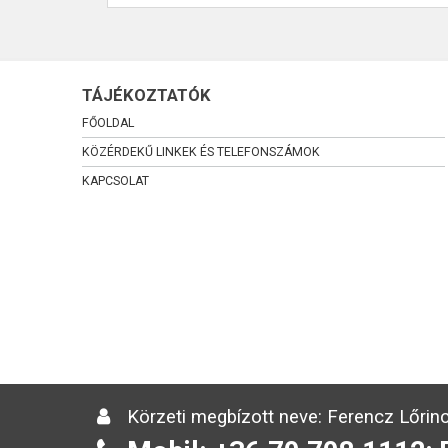
TÁJÉKOZTATÓK
FŐOLDAL
KÖZÉRDEKŰ LINKEK ÉS TELEFONSZÁMOK
KAPCSOLAT
Körzeti megbízott neve: Ferencz Lőrinc