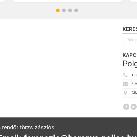
KERE
KAPC
Polg
TE
E-M
CÍM
 rendőr törzs zászlós