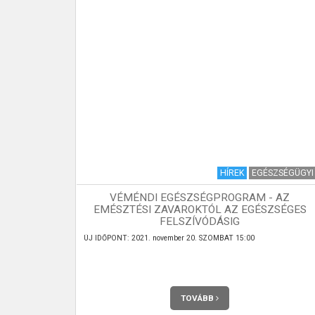
R
KULTÚRA
HÍREK
EGÉSZSÉGÜGYI
VÉMÉNDI EGÉSZSÉGPROGRAM - AZ
NEKAR
EMÉSZTÉSI ZAVAROKTÓL AZ EGÉSZSÉGES
FELSZÍVÓDÁSIG
tta 1986-ban,
ÚJ IDŐPONT: 2021. november 20. SZOMBAT 15:00
mmal nevelte,
001-ben egyik
ntén elődjének
gy a zenészek
TOVÁBB