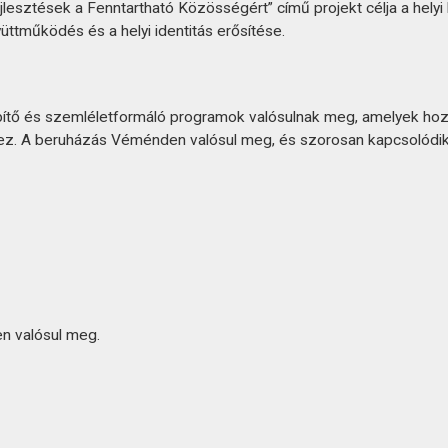
lesztések a Fenntartható Közösségért” című projekt célja a hely
üttműködés és a helyi identitás erősítése.
ítő és szemléletformáló programok valósulnak meg, amelyek hozzá
éhez. A beruházás Véménden valósul meg, és szorosan kapcsolód
n valósul meg.