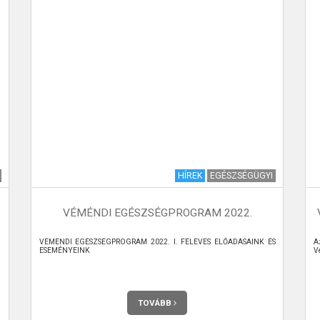
HÍREK
EGÉSZSÉGÜGYI
VÉMÉNDI EGÉSZSÉGPROGRAM 2022.
VÉMÉNDI EGÉSZSÉGPROGRAM 2022. I. FÉLÉVES ELŐADÁSAINK ÉS
A
ESEMÉNYEINK
V
TOVÁBB