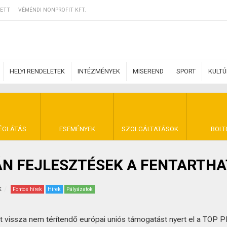
ETT
VÉMÉNDI NONPROFIT KFT.
HELYI RENDELETEK
INTÉZMÉNYEK
MISEREND
SPORT
KULT
ERZŐDÉSI FELTÉ
ÉGLÁTÁS
ESEMÉNYEK
SZOLGÁLTATÁSOK
BOLT
N FEJLESZTÉSEK A FENTARTH
NYA VÉMÉND
k
Fontos hírek
Hírek
Pályázatok
 vissza nem térítendő európai uniós támogatást nyert el a TOP P