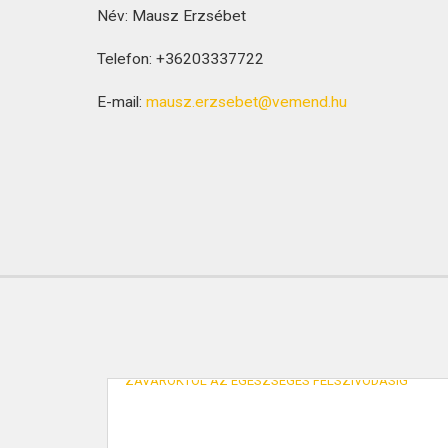
Név: Mausz Erzsébet
Telefon: +36203337722
E-mail:
mausz.erzsebet@vemend.hu