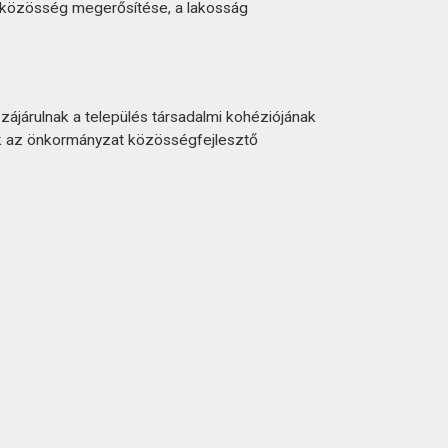
i közösség megerősítése, a lakosság
járulnak a település társadalmi kohéziójának
ik az önkormányzat közösségfejlesztő