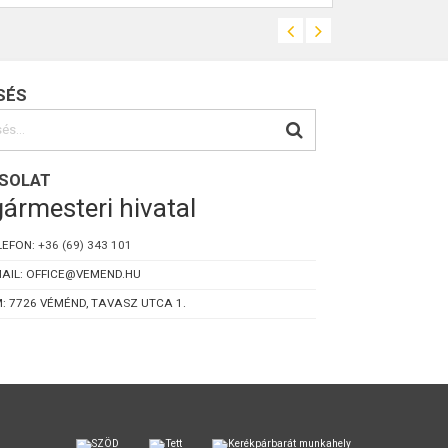
SÉS
SOLAT
ármesteri hivatal
LEFON:
+36 (69) 343 101
AIL: OFFICE@VEMEND.HU
: 7726 VÉMÉND, TAVASZ UTCA 1.