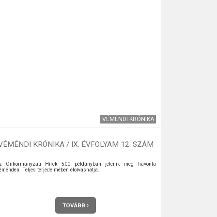
VÉMÉNDI KRÓNIKA
VÉMÉNDI KRÓNIKA / IX. ÉVFOLYAM 12. SZÁM
NÉME
z Önkormányzati Hírek 500 példányban jelenik meg havonta
A zenekart a 
éménden. Teljes terjedelmében elolvashatja.
saját tanítván
tanította a z
legjobb tanítv
lelkesedésével
továbbfejlődjene
TOVÁBB