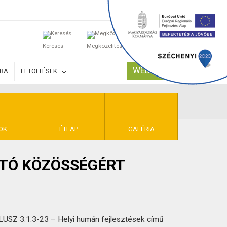
0
Keresés
Megközelítés
Kosaram
WEBSHOP
ÚRA
LETÖLTÉSEK
TELEK
OK
ÉTLAP
GALÉRIA
ATÓ KÖZÖSSÉGÉRT
LUSZ 3.1.3-23 – Helyi humán fejlesztések című