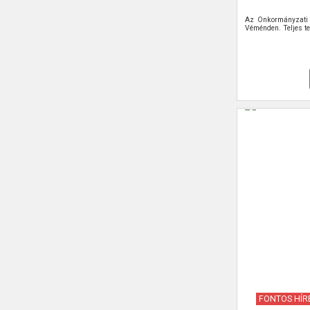
Az Önkormányzati 
Véménden. Teljes te
FONTOS HÍR