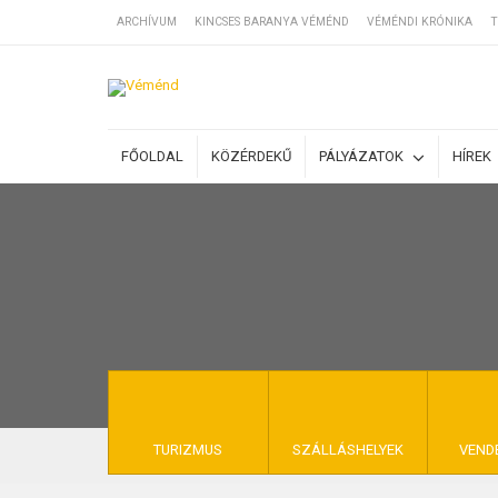
ARCHÍVUM
KINCSES BARANYA VÉMÉND
VÉMÉNDI KRÓNIKA
T
SZÁLLÁSOK
FŐOLDAL
KÖZÉRDEKŰ
PÁLYÁZATOK
HÍREK
BEJEGYZÉSEK
ÁLTALÁNOS SZ
KINCSES BARA
TURIZMUS
SZÁLLÁSHELYEK
VEND