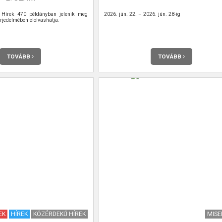
Hírek 470 példányban jelenik meg
2026. jún. 22. – 2026. jún. 28-ig
rjedelmében elolvashatja.
TOVÁBB
TOVÁBB
EK
HÍREK
KÖZÉRDEKŰ HÍREK
MIS