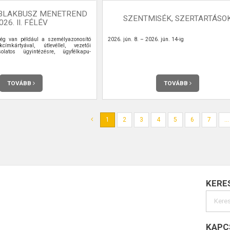
BLAKBUSZ MENETREND
SZENTMISÉK, SZERTARTÁSO
026. II. FÉLÉV
ég van például a személyazonosító
2026. jún. 8. – 2026. jún. 14-ig
kcímkártyával, útlevéllel, vezetői
olatos ügyintézésre, ügyfélkapu-
TOVÁBB
TOVÁBB
1
2
3
4
5
6
7
...
KERE
KAPC