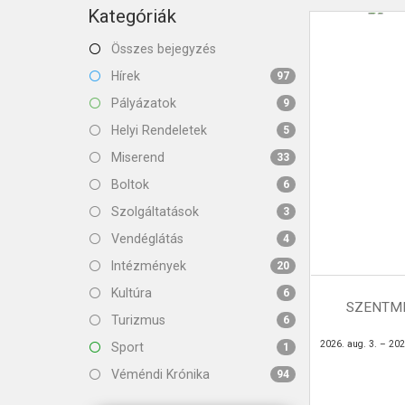
KAPCSOLAT
Kategóriák
Összes bejegyzés
Hírek
97
Pályázatok
9
Helyi Rendeletek
5
Miserend
33
Boltok
6
Szolgáltatások
3
Vendéglátás
4
Intézmények
20
Kultúra
6
SZENTMI
Turizmus
6
2026. aug. 3. – 202
Sport
1
Véméndi Krónika
94