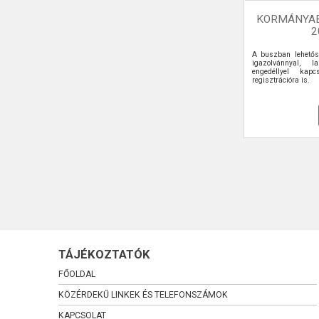
KORMÁNYA
2
A buszban lehetős
igazolvánnyal, la
engedéllyel kapcs
regisztrációra is.
TÁJÉKOZTATÓK
FŐOLDAL
KÖZÉRDEKŰ LINKEK ÉS TELEFONSZÁMOK
KAPCSOLAT