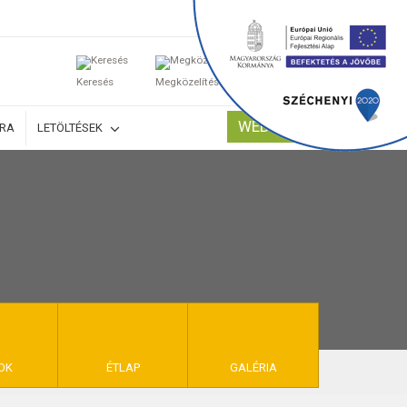
0
Keresés
Megközelítés
Kosaram
WEBSHOP
ÚRA
LETÖLTÉSEK
TELEK
OK
ÉTLAP
GALÉRIA