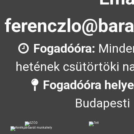
ferenczlo@bara
Fogadóóra:
Minden
hetének csütörtöki na
Fogadóóra helye
Budapesti 