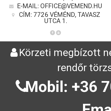
E-MAIL: OFFICE@VEMEND.HU
CÍM: 7726 VÉMÉND, TAVASZ
UTCA 1.
Körzeti megbízott ne
rendőr törz
Mobil: +36 7
Emai