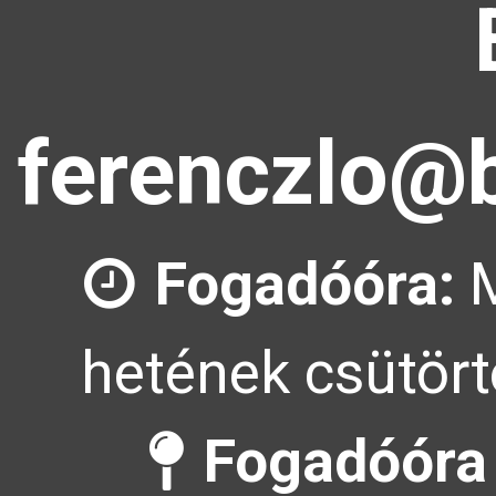
ferenczlo@b
Fogadóóra:
M
hetének csütört
Fogadóóra 