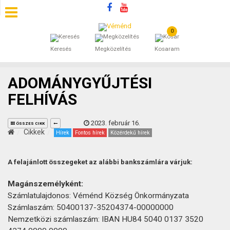
0
SZÁLLÁSOK
Keresés
Megközelítés
Kosaram
BEJEGYZÉSEK
ADOMÁNYGYŰJTÉSI
ÁLTALÁNOS SZERZŐDÉSI FELTÉTELEK
FELHÍVÁS
KINCSES BARANYA VÉMÉND
2023. február 16.
ÖSSZES CIKK
Cikkek
Hírek
Fontos hírek
Közérdekű hírek
KAPCSOLAT
A felajánlott összegeket az alábbi bankszámlára várjuk:
Magánszemélyként:
Számlatulajdonos: Véménd Község Önkormányzata
Számlaszám: 50400137-35204374-00000000
Nemzetközi számlaszám: IBAN HU84 5040 0137 3520