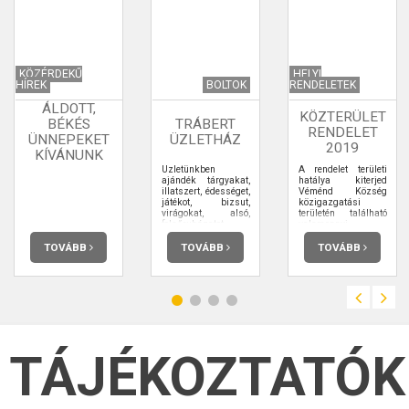
KÖZÉRDEKŰ
HELYI
HÍREK
BOLTOK
RENDELETEK
ÁLDOTT,
KÖZTERÜLET
BÉKÉS
TRÁBERT
RENDELET
ÜNNEPEKET
ÜZLETHÁZ
2019
KÍVÁNUNK
Üzletünkben
A rendelet területi
ajándék tárgyakat,
hatálya kiterjed
illatszert, édességet,
Véménd Község
játékot, bizsut,
közigazgatási
virágokat, alsó,
területén található
felsőruházatot,
valamennyi
egyéb háztartási
közterületre,
termékeket
valamint a
TOVÁBB
TOVÁBB
TOVÁBB
forgalmazunk,
magántulajdonú
valamint
ingatlanoknak- az
szőnyegtisztító gép
erről szóló külön
kölcsönzés, óraelem
szerződés keretei
csere, mobil
között- a
egyenleg feltöltés, és
közhasználat
autópálya matrica
céljára átadott
vásárlás
területrészére (a
szolgáltatásokkal
továbbiakban
TÁJÉKOZTATÓK
várjuk kedves
együtt: közterület).
vevőinket.