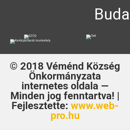
Buda
© 2018
Véménd Község
Önkormányzata
internetes oldala —
Minden jog fenntartva! |
Fejlesztette:
www.web-
pro.hu