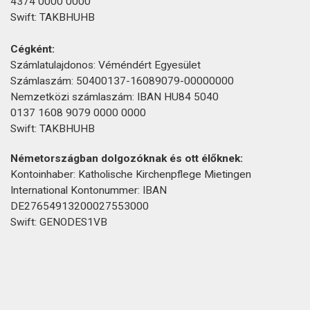
4374 0000 0000
Swift: TAKBHUHB
Cégként:
Számlatulajdonos: Véméndért Egyesület
Számlaszám: 50400137-16089079-00000000
Nemzetközi számlaszám: IBAN HU84 5040
0137 1608 9079 0000 0000
Swift: TAKBHUHB
Németországban dolgozóknak és ott élőknek:
Kontoinhaber: Katholische Kirchenpflege Mietingen
International Kontonummer: IBAN
DE27654913200027553000
Swift: GENODES1VB