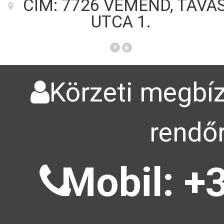
CÍM: 7726 VÉMÉND, TAVA
UTCA 1.
Körzeti megbíz
rendőr
Mobil: +