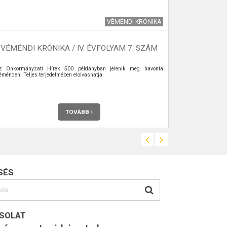
VÉMÉNDI KRÓNIKA
VÉMÉNDI KRÓNIKA / IV. ÉVFOLYAM 7. SZÁM
z Önkormányzati Hírek 500 példányban jelenik meg havonta
Véménden 1936
éménden. Teljes terjedelmében elolvashatja.
Teréz készíti a
TOVÁBB
SÉS
SOLAT