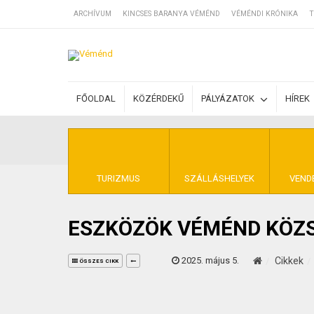
ARCHÍVUM
KINCSES BARANYA VÉMÉND
VÉMÉNDI KRÓNIKA
T
SZÁLLÁSOK
FŐOLDAL
KÖZÉRDEKŰ
PÁLYÁZATOK
HÍREK
BEJEGYZÉSEK
ÁLTALÁNOS SZ
TURIZMUS
SZÁLLÁSHELYEK
VEND
ESZKÖZÖK VÉMÉND KÖZ
KINCSES BARA
2025. május 5.
Cikkek
ÖSSZES CIKK