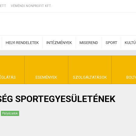
ETT
VÉMÉNDI NONPROFIT KFT.
HELYI RENDELETEK
INTÉZMÉNYEK
MISEREND
SPORT
KULT
ERZŐDÉSI FELTÉ
ÉGLÁTÁS
ESEMÉNYEK
SZOLGÁLTATÁSOK
BOLT
SÉG SPORTEGYESÜLETÉNEK
NYA VÉMÉND
Pályázatok