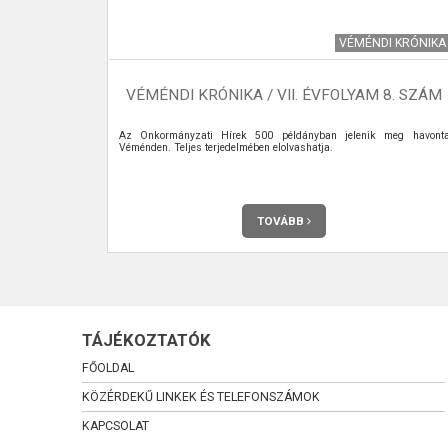
NDÉGLÁTÁS
VÉMÉNDI KRÓNIKA
VÉMÉNDI KRÓNIKA / VII. ÉVFOLYAM 8. SZÁM
Nagyné Engel
Az Önkormányzati Hírek 500 példányban jelenik meg havont
ényt.
Véménden. Teljes terjedelmében elolvashatja.
TOVÁBB
TÁJÉKOZTATÓK
FŐOLDAL
KÖZÉRDEKŰ LINKEK ÉS TELEFONSZÁMOK
KAPCSOLAT