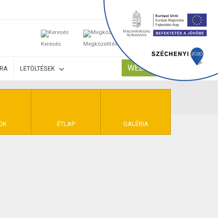
0
Keresés
Megközelítés
Kosaram
WEBSHOP
ÚRA
LETÖLTÉSEK
TELEK
OK
ÉTLAP
GALÉRIA