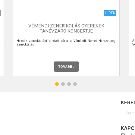
HÍREK
VÉMÉNDI ZENEISKOLÁS GYEREKEK
TANÉVZÁRÓ KONCERTJE
a
Hetedik zeneoktatási tanévét zárta a Véméndi Német Nemzetiségi
A
Zeneoktatás
V
TOVÁBB
KERE
KAPC