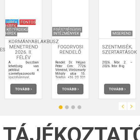
HÍREK
FONTOS
HÍREK
KÖZÉRDEKŰ
EGÉSZSÉGÜGYI
HÍREK
INTÉZMÉNYEK
MISEREND
KORMÁNYABLAKBUSZ
MENETREND
FOGORVOSI
SZENTMISÉK,
ES
2026. II.
RENDELŐ
SZERTARTÁSOK
FÉLÉV
A buszban
Rendel: Dr. Héjjas
2026. febr. 2. –
lehetőség van
Péter Cím: 7726
2026. febr. 8-ig
például a
Véménd, Vörösmarty
személyazonosító
Mihály utca 15.
igazolvánnyal,
Telefon: +36 20 331
lakcímkártyával,
66 81
útlevéllel, vezetői
engedéllyel
TOVÁBB
TOVÁBB
TOVÁBB
kapcsolatos
ügyintézésre,
ügyfélkapu-
regisztrációra is.
TÁJÉKOZTAT