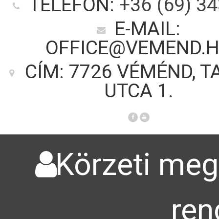
TELEFON:
+36 (69) 3
E-MAIL:
OFFICE@VEMEND.
CÍM: 7726 VÉMÉND, T
UTCA 1.
Körzeti megb
ren