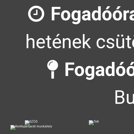
Fogadóór
hetének csüt
Fogadóó
Bu