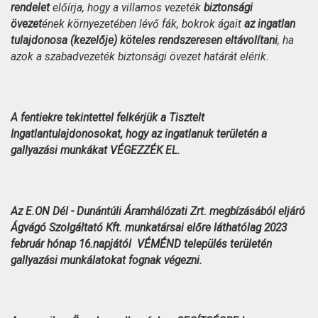
rendelet
előírja, hogy a villamos vezeték
biztonsági
övezet
ének környezetében lévő fák, bokrok ágait
az ingatlan
tulajdonosa (kezelője) köteles rendszeresen eltávolítani
, ha
azok a szabadvezeték biztonsági övezet határát elérik.
A fentiekre tekintettel felkérjük a Tisztelt
Ingatlantulajdonosokat, hogy az ingatlanuk területén a
gallyazási munkákat VÉGEZZÉK EL.
Az E.ON Dél - Dunántúli Áramhálózati Zrt. megbízásából eljáró
Ágvágó Szolgáltató Kft. munkatársai előre láthatólag 2023
február hónap 16.napjától VÉMÉND
település területén
gallyazási munkálatokat fognak végezni.