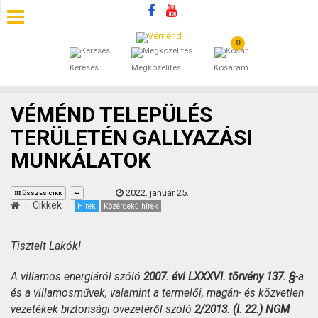
0
SZÁLLÁSOK
Keresés
Megközelítés
Kosaram
BEJEGYZÉSEK
VÉMÉND TELEPÜLÉS
ÁLTALÁNOS SZERZŐDÉSI FELTÉTELEK
TERÜLETÉN GALLYAZÁSI
MUNKÁLATOK
KINCSES BARANYA VÉMÉND
2022. január 25.
KAPCSOLAT
ÖSSZES CIKK
Cikkek
Hírek
Közérdekű hírek
Tisztelt Lakók!
A villamos energiáról szóló
2007. évi LXXXVI. törvény
137. §
-a
és a villamosművek, valamint a termelői, magán- és közvetlen
vezetékek biztonsági övezetéről szóló
2/2013. (I. 22.) NGM