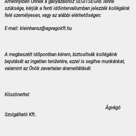
Amennyiben Önnek a gallyazáshoz SEGÍTSÉGRE lenne
szüksége, kérjük a fenti időintervallumban jelezzék kollégáink
felé személyesen, vagy az alábbi elérhetőségen:
E-mail: kleinhansz@agvagokft.hu
A megbeszélt időpontban kérem, biztosítsák kollégáink
bejutását az ingatlan területére, ezzel is segítve munkánkat,
valamint az Önök zavartalan áramellátását.
Köszönettel:
Ágvágó
Szolgáltató Kft..