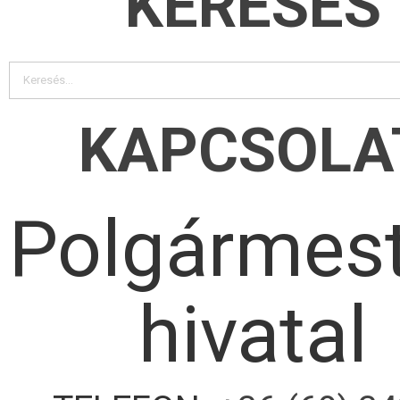
KERESÉS
KAPCSOLA
Polgármest
hivatal