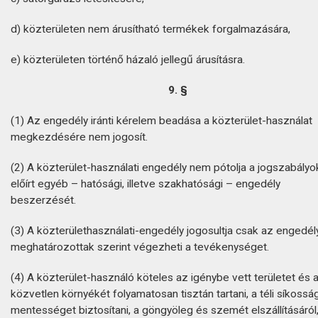
d) közterületen nem árusítható termékek forgalmazására,
e) közterületen történő házaló jellegű árusításra.
9. §
(1) Az engedély iránti kérelem beadása a közterület-használat
megkezdésére nem jogosít.
(2) A közterület-használati engedély nem pótolja a jogszabály
előírt egyéb – hatósági, illetve szakhatósági – engedély
beszerzését.
(3) A közterülethasználati-engedély jogosultja csak az engedé
meghatározottak szerint végezheti a tevékenységet.
(4) A közterület-használó köteles az igénybe vett területet és 
közvetlen környékét folyamatosan tisztán tartani, a téli síkossá
mentességet biztosítani, a göngyöleg és szemét elszállításáról