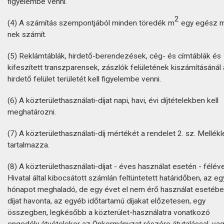
figyelembe venni.
2
(4) A számítás szempontjából minden töredék m
egy egész 
nek számít.
(5) Reklámtáblák, hirdető-berendezések, cég- és címtáblák és
kifeszített transzparensek, zászlók felületének kiszámításánál 
hirdető felület területét kell figyelembe venni.
(6) A közterülethasználati-díjat napi, havi, évi díjtételekben kell
meghatározni.
(7) A közterülethasználati-díj mértékét a rendelet 2. sz. Mellékl
tartalmazza.
(8) A közterülethasználati-díjat - éves használat esetén - félév
Hivatal által kibocsátott számlán feltüntetett határidőben, az eg
hónapot meghaladó, de egy évet el nem érő használat esetébe
díjat havonta, az egyéb időtartamú díjakat előzetesen, egy
összegben, legkésőbb a közterület-használatra vonatkozó
engedély átvételekor az Önkormányzat részére átutalással, vag