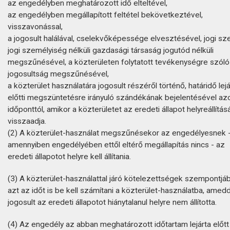
az engedélyben meghatározott idő elteltével,
az engedélyben megállapított feltétel bekövetkeztével,
visszavonással,
a jogosult halálával, cselekvőképessége elvesztésével, jogi sz
jogi személyiség nélküli gazdasági társaság jogutód nélküli
megszűnésével, a közterületen folytatott tevékenységre szóló
jogosultság megszűnésével,
a közterület használatára jogosult részéről történő, határidő lejá
előtti megszüntetésre irányuló szándékának bejelentésével az
időponttól, amikor a közterületet az eredeti állapot helyreállítás
visszaadja.
(2) A közterület-használat megszűnésekor az engedélyesnek 
amennyiben engedélyében ettől eltérő megállapítás nincs - az
eredeti állapotot helyre kell állítania.
(3) A közterület-használattal járó kötelezettségek szempontjá
azt az időt is be kell számítani a közterület-használatba, amedd
jogosult az eredeti állapotot hiánytalanul helyre nem állította.
(4) Az engedély az abban meghatározott időtartam lejárta előtt