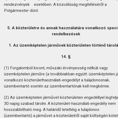
rendezvények esetében. A közcélúság megítéléséről a
Polgármester dönt.
5. A közterületre és annak használatára vonatkozó speci
rendelkezések
1. Az üzemképtelen járművek közterületen történő tárol
14. §
(1) Forgalomból kivont, műszaki érvényesség nélküli vagy
üzemképtelen járműre (a továbbiakban együtt: üzemképtelen j
vonatkozó közterülethasználati-engedélyt a tulajdonosnak,
üzembentartó esetén az üzembentartónak kell megkérnie.
(2) Az üzemképtelen járművet közterületen engedéllyel legfel
30 napig szabad tárolni. A közterület-használati engedély nem
hosszabbítható meg. A határidő leteltéig a tulajdonos
(üzembentartó) a járművet a közterületről saját költségén köte