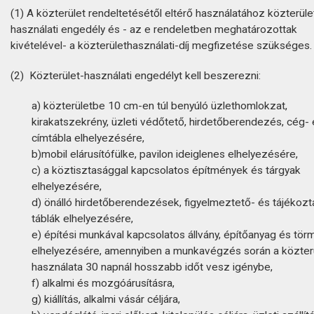
(1) A közterület rendeltetésétől eltérő használatához közterüle
használati engedély és - az e rendeletben meghatározottak
kivételével- a közterülethasználati-díj megfizetése szükséges.
(2) Közterület-használati engedélyt kell beszerezni:
a) közterületbe 10 cm-en túl benyúló üzlethomlokzat,
kirakatszekrény, üzleti védőtető, hirdetőberendezés, cég-
címtábla elhelyezésére,
b)mobil elárusítófülke, pavilon ideiglenes elhelyezésére,
c) a köztisztasággal kapcsolatos építmények és tárgyak
elhelyezésére,
d) önálló hirdetőberendezések, figyelmeztető- és tájékozt
táblák elhelyezésére,
e) építési munkával kapcsolatos állvány, építőanyag és tör
elhelyezésére, amennyiben a munkavégzés során a közter
használata 30 napnál hosszabb időt vesz igénybe,
f) alkalmi és mozgóárusításra,
g) kiállítás, alkalmi vásár céljára,