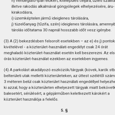
h) vendéglátó-ipari előkert, kitelepülés céljára, üzleti szállítá
illetve rakodás alkalmával göngyölegek elhelyezésére, áru-
kirakodásra,
i) üzemképtelen jármű ideiglenes tárolására,
j) tüzelőanyag (tűzifa, szén) ideiglenes tárolására, amennyi
tárolás időtatama 30 napnál hosszabb időt vesz igénybe.
(3) A (2) bekezdésben felsorolt esetekben – az e) és j) pontok
kivételével - a közterület-használati engedélyt csak 24 órát
meghaladó közterület-használat esetén kell beszerezni. Az el
órás közterület-használat ezekben az esetekben ingyenes.
(4) A parkolást akadályozó eszközök/tárgyak (kövek, karók stb.
belterületi utak melletti közterületeken, az úttest szélétől számí
3 méteren belül csak közterület használati engedéllyel helyezh
ki azzal, hogy a közterületen elhelyezett tárgyak miatt beköve
balesetért, sérülésért, a gépjárműben keletkezett károkért a
közterület használója a felelős.
5. §