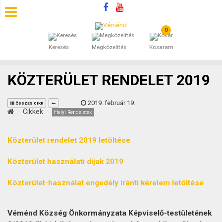
0
SZÁLLÁSOK
Keresés
Megközelítés
Kosaram
BEJEGYZÉSEK
KÖZTERÜLET RENDELET 2019
ÁLTALÁNOS SZERZŐDÉSI FELTÉTELEK
2019. február 19.
ÖSSZES CIKK
KINCSES BARANYA VÉMÉND
Cikkek
Helyi Rendeletek
KAPCSOLAT
Közterület rendelet 2019 letöltése
Közterület használati díjak 2019
Közterület-használat engedély iránti kérelem letöltése
Véménd Község Önkormányzata Képviselő-testületének