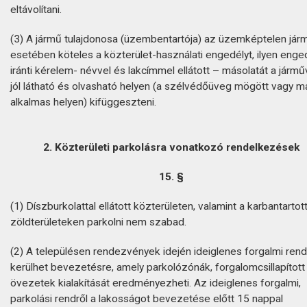
eltávolítani.
(3) A jármű tulajdonosa (üzembentartója) az üzemképtelen jár
esetében köteles a közterület-használati engedélyt, ilyen enge
iránti kérelem- névvel és lakcímmel ellátott – másolatát a járm
jól látható és olvasható helyen (a szélvédőüveg mögött vagy m
alkalmas helyen) kifüggeszteni.
2. Közterületi parkolásra vonatkozó rendelkezések
15. §
(1) Díszburkolattal ellátott közterületen, valamint a karbantartot
zöldterületeken parkolni nem szabad.
(2) A településen rendezvények idején ideiglenes forgalmi rend
kerülhet bevezetésre, amely parkolózónák, forgalomcsillapított
övezetek kialakítását eredményezheti. Az ideiglenes forgalmi,
parkolási rendről a lakosságot bevezetése előtt 15 nappal