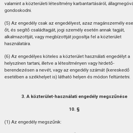
valamint a közterületi létesítmény karbantartásáról, állagmegóv
gondoskodni.
(5) Az engedély csak az engedélyest, azaz magánszemély es
őt, és segítő családtagját, jogi személy esetén annak tagját,
alkalmazottját, vagy megbízottját jogosítja fel a közterület
használatára.
(6) Az engedélyes köteles a közterület használati engedélyt a
helyszínen tartani, illetve a létesítményen vagy hirdető-
berendezésen a nevét, vagy az engedély számát (kereskedő
esetében a székhelyet is) látható helyen és módon feltüntetni.
3. A közterület-használati engedély megszűnése
10. §
(1) Az engedély megszűnik: