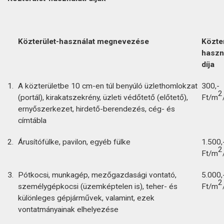
Közterület-használat megnevezése
Közter
haszn
díja
1.
A közterületbe 10 cm-en túl benyúló üzlethomlokzat
300,-
2
(portál), kirakatszekrény, üzleti védőtető (előtető),
Ft/m
ernyőszerkezet, hirdető-berendezés, cég- és
címtábla
2.
Árusítófülke, pavilon, egyéb fülke
1.500,
2
Ft/m
3.
Pótkocsi, munkagép, mezőgazdasági vontató,
5.000,
2
személygépkocsi (üzemképtelen is), teher- és
Ft/m
különleges gépjárművek, valamint, ezek
vontatmányainak elhelyezése