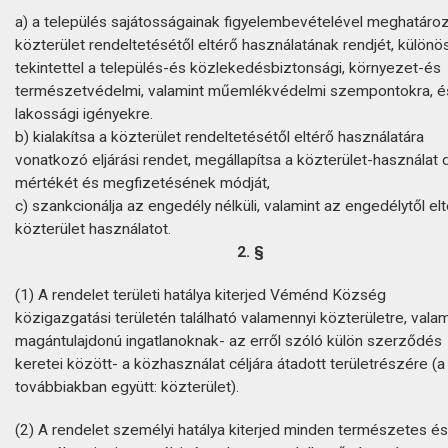
a) a település sajátosságainak figyelembevételével meghatáro
közterület rendeltetésétől eltérő használatának rendjét, különö
tekintettel a település-és közlekedésbiztonsági, környezet-és
természetvédelmi, valamint műemlékvédelmi szempontokra, é
lakossági igényekre.
b) kialakítsa a közterület rendeltetésétől eltérő használatára
vonatkozó eljárási rendet, megállapítsa a közterület-használat d
mértékét és megfizetésének módját,
c) szankcionálja az engedély nélküli, valamint az engedélytől el
közterület használatot.
2. §
(1) A rendelet területi hatálya kiterjed Véménd Község
közigazgatási területén található valamennyi közterületre, valam
magántulajdonú ingatlanoknak- az erről szóló külön szerződés
keretei között- a közhasználat céljára átadott területrészére (a
továbbiakban együtt: közterület).
(2) A rendelet személyi hatálya kiterjed minden természetes és