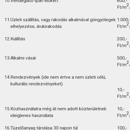
10.
Vendéglátó-ipari előkert
600,-
2
Ft/m
11.
Üzleti szállítás, vagy rakodás alkalmával göngyölegek
1.000,
2
elhelyezése, árukirakodás
Ft/m
12.
Kiállítás
200,-
2
Ft/m
13.
Alkalmi vásár
500,-
2
Ft/m
14.
Rendezvények (ide nem értve a nem üzleti célú,
kulturális rendezvényeket)
10,-
2
Ft/m
15.
Közhasználatra még át nem adott közterületnek
10,-
2
ideiglenes használata
Ft/m
16.
Tüzelőanyag tárolása 30 napon túl
100,-