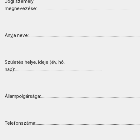
Jogi személy
megnevezése:.......................................................................................................
Anyja neve:.......................................................................................................................
Születés helye, ideje (év, hó,
nap):.............................................................................................
Állampolgársága:...........................................................................................................
Telefonszáma:................................................................................................................