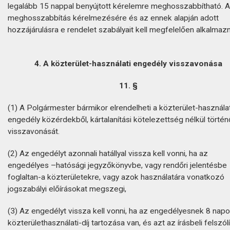
legalább 15 nappal benyújtott kérelemre meghosszabbítható. A
meghosszabbítás kérelmezésére és az ennek alapján adott
hozzájárulásra e rendelet szabályait kell megfelelően alkalmazn
4. A közterület-használati engedély visszavonása
11. §
(1) A Polgármester bármikor elrendelheti a közterület-használat
engedély közérdekből, kártalanítási kötelezettség nélkül történ
visszavonását.
(2) Az engedélyt azonnali hatállyal vissza kell vonni, ha az
engedélyes –hatósági jegyzőkönyvbe, vagy rendőri jelentésbe
foglaltan-a közterületekre, vagy azok használatára vonatkozó
jogszabályi előírásokat megszegi,
(3) Az engedélyt vissza kell vonni, ha az engedélyesnek 8 napon
közterülethasználati-díj tartozása van, és azt az írásbeli felszól