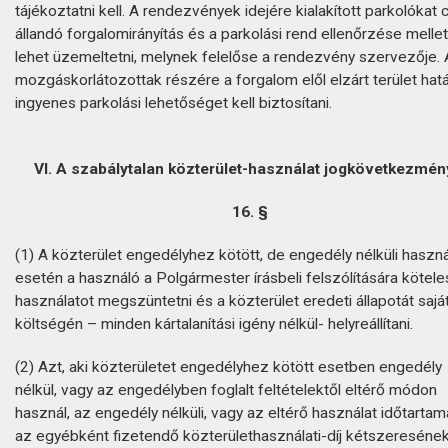
tájékoztatni kell. A rendezvények idejére kialakított parkolókat 
állandó forgalomirányítás és a parkolási rend ellenőrzése mellet
lehet üzemeltetni, melynek felelőse a rendezvény szervezője. 
mozgáskorlátozottak részére a forgalom elől elzárt terület hatá
ingyenes parkolási lehetőséget kell biztosítani.
VI. A szabálytalan közterület-használat jogkövetkezmén
16. §
(1) A közterület engedélyhez kötött, de engedély nélküli haszná
esetén a használó a Polgármester írásbeli felszólítására kötele
használatot megszüntetni és a közterület eredeti állapotát sajá
költségén – minden kártalanítási igény nélkül- helyreállítani.
(2) Azt, aki közterületet engedélyhez kötött esetben engedély
nélkül, vagy az engedélyben foglalt feltételektől eltérő módon
használ, az engedély nélküli, vagy az eltérő használat időtartam
az egyébként fizetendő közterülethasználati-díj kétszereséne