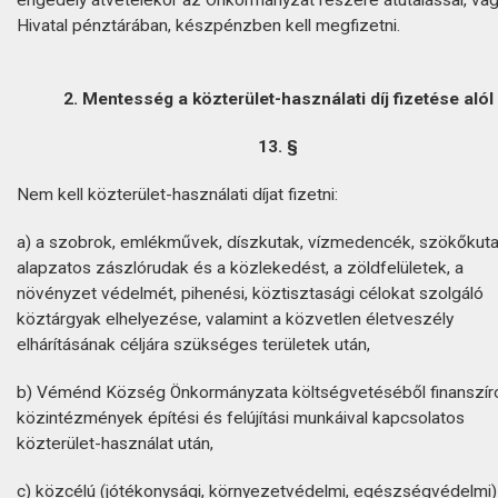
Hivatal pénztárában, készpénzben kell megfizetni.
2. Mentesség a közterület-használati díj fizetése alól
13. §
Nem kell közterület-használati díjat fizetni:
a) a szobrok, emlékművek, díszkutak, vízmedencék, szökőkuta
alapzatos zászlórudak és a közlekedést, a zöldfelületek, a
növényzet védelmét, pihenési, köztisztasági célokat szolgáló
köztárgyak elhelyezése, valamint a közvetlen életveszély
elhárításának céljára szükséges területek után,
b) Véménd Község Önkormányzata költségvetéséből finanszír
közintézmények építési és felújítási munkáival kapcsolatos
közterület-használat után,
c) közcélú (jótékonysági, környezetvédelmi, egészségvédelmi)