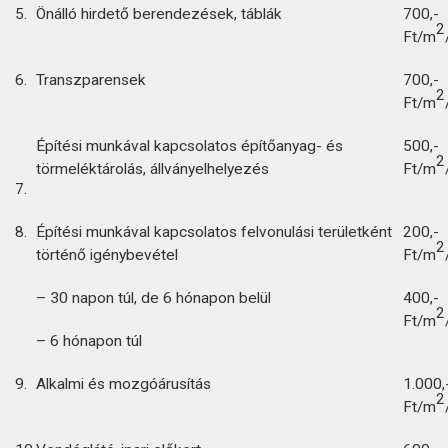
5.
Önálló hirdető berendezések, táblák
700,-
2
Ft/m
6.
Transzparensek
700,-
2
Ft/m
Építési munkával kapcsolatos építőanyag- és
500,-
2
törmeléktárolás, állványelhelyezés
Ft/m
7.
8.
Építési munkával kapcsolatos felvonulási területként
200,-
2
történő igénybevétel
Ft/m
– 30 napon túl, de 6 hónapon belül
400,-
2
Ft/m
– 6 hónapon túl
9.
Alkalmi és mozgóárusítás
1.000,
2
Ft/m