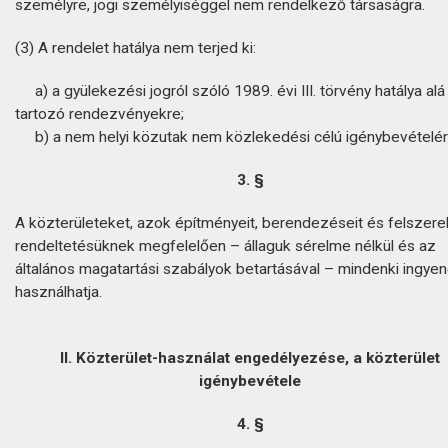
személyre, jogi személyiséggel nem rendelkező társaságra.
(3) A rendelet hatálya nem terjed ki:
a) a gyülekezési jogról szóló 1989. évi III. törvény hatálya alá
tartozó rendezvényekre;
b) a nem helyi közutak nem közlekedési célú igénybevételér
3. §
A közterületeket, azok építményeit, berendezéseit és felszere
rendeltetésüknek megfelelően – állaguk sérelme nélkül és az
általános magatartási szabályok betartásával – mindenki ingye
használhatja.
II. Közterület-használat engedélyezése, a közterület
igénybevétele
4. §