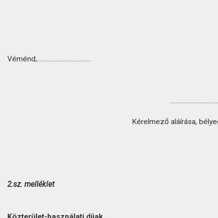
Véménd,.....................................
................................
Kérelmező aláírása, bély
2.sz. melléklet
Közterület-használati díjak