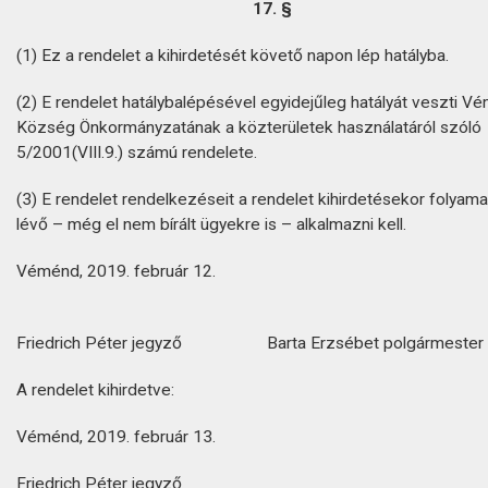
17. §
(1) Ez a rendelet a kihirdetését követő napon lép hatályba.
(2) E rendelet hatálybalépésével egyidejűleg hatályát veszti V
Község Önkormányzatának a közterületek használatáról szóló
5/2001(VIII.9.) számú rendelete.
(3) E rendelet rendelkezéseit a rendelet kihirdetésekor folyam
lévő – még el nem bírált ügyekre is – alkalmazni kell.
Véménd, 2019. február 12.
Friedrich Péter jegyző
Barta Erzsébet polgármester
A rendelet kihirdetve:
Véménd, 2019. február 13.
Friedrich Péter jegyző