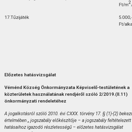
2
Ft/m
17.
Tűzijáték
5.000,
Ft/alk
Előzetes hatásvizsgálat
Véménd Község Önkormányzata Képviselő-testületének a
közterületek használatának rendjéről szóló 2/2019.(II.11)
önkormányzati rendeletéhez
A jogalkotásról szóló 2010. évi CXXX. törvény 17. § (1)-(2) bekez
értelmében „ jogszabály előkészítője – a jogszabály feltételezett
hatásaihoz igazodó részletességű – előzetes hatásvizsgálat