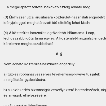
– a megállapított feltétel bekövetkeztéig adható meg.
(3) Élelmiszer utcai árusítására közterület-használati engedélyt
idényjelleggel, meghatározott idő elteltéig lehet kiadni.
(4) A közterület-használat legrövidebb időtartama 1 nap,
leghosszabb időtartama egy év. A közterület-használati engedé
kérelemre meghosszabbítható.
8. §
Nem adható közterület-használati engedély:
a) tűz-és robbanásveszélyes tevékenység-kivéve tűzijáték
szolgáltatás-gyakorlására,
b) a közlekedés biztonságát veszélyeztető berendezések, tár
és anyagok elhelyezésére,
c) sátorgarázs létesítésére,