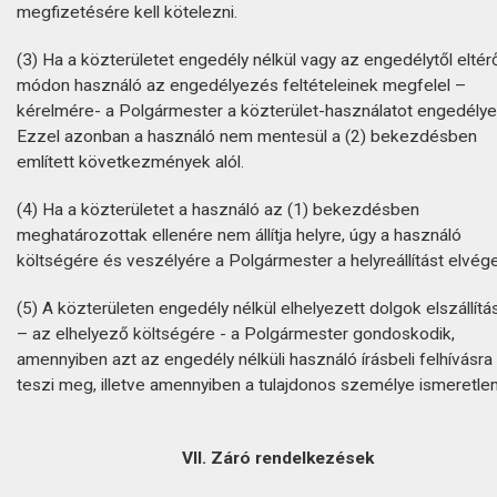
megfizetésére kell kötelezni.
(3) Ha a közterületet engedély nélkül vagy az engedélytől eltér
módon használó az engedélyezés feltételeinek megfelel –
kérelmére- a Polgármester a közterület-használatot engedélye
Ezzel azonban a használó nem mentesül a (2) bekezdésben
említett következmények alól.
(4) Ha a közterületet a használó az (1) bekezdésben
meghatározottak ellenére nem állítja helyre, úgy a használó
költségére és veszélyére a Polgármester a helyreállítást elvége
(5) A közterületen engedély nélkül elhelyezett dolgok elszállítá
– az elhelyező költségére - a Polgármester gondoskodik,
amennyiben azt az engedély nélküli használó írásbeli felhívásr
teszi meg, illetve amennyiben a tulajdonos személye ismeretlen
VII. Záró rendelkezések