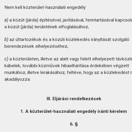
Nem kell közterület-használati engedély:
a)
a közút (járda) építésével, javításával, fenntartásával kapcsol
a közút (járda) területének elfoglalásához,
b)
az úttartozékok és a közúti közlekedés irányítását szolgáló
berendezések elhelyezéséhez,
c)
a közterületen, illetve az alatt vagy felett elhelyezett távközl
kábelek, további közművek hibaelhárítása érdekében végzett
munkához, illetve lerakásához, feltéve, hogy az a közlekedést
akadályozza.
III. Eljárási rendelkezések
1. A közterület-használati engedély iránti kérelem
6. §