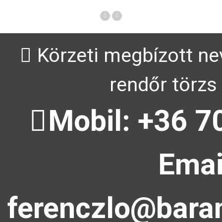
Körzeti megbízott ne
rendőr törzs
Mobil: +36 7
Emai
ferenczlo@baran