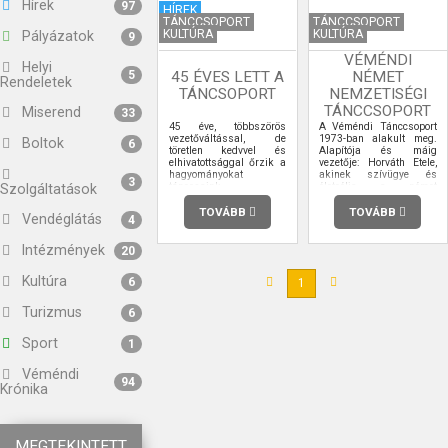
Hírek
97
HÍREK
TÁNCCSOPORT
TÁNCCSOPORT
KULTÚRA
KULTÚRA
Pályázatok
9
VÉMÉNDI
Helyi
5
45 ÉVES LETT A
NÉMET
Rendeletek
TÁNCSOPORT
NEMZETISÉGI
TÁNCCSOPORT
Miserend
33
45 éve, többszörös
A Véméndi Tánccsoport
vezetőváltással, de
1973-ban alakult meg.
Boltok
6
töretlen kedvvel és
Alapítója és máig
elhivatottsággal őrzik a
vezetője: Horváth Etele,
hagyományokat
akinek szívügye és
3
táncosaink.
életcélja a német
Szolgáltatások
nemzetiségi kultúra
ápolása. A tánccsoport
TOVÁBB
TOVÁBB
Vendéglátás
4
két csoportot jelöl, ami
azt jelenti, hogy gyermek
és felnőtt tánccsoport is
Intézmények
20
működik.
Kultúra
6
1
Turizmus
6
Sport
1
Véméndi
94
Krónika
MEGTEKINTETT