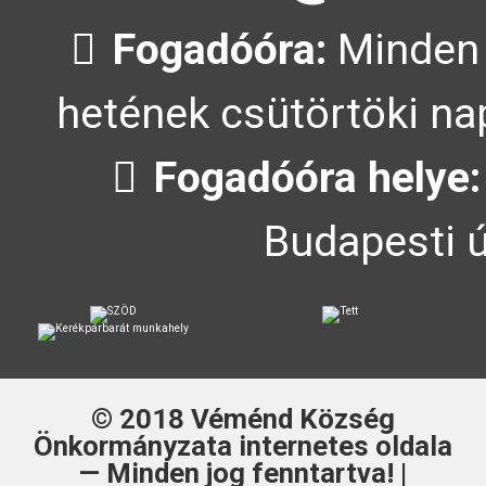
Fogadóóra:
Minden 
hetének csütörtöki nap
Fogadóóra helye:
Budapesti ú
© 2018
Véménd Község
Önkormányzata
internetes oldala
— Minden jog fenntartva! |