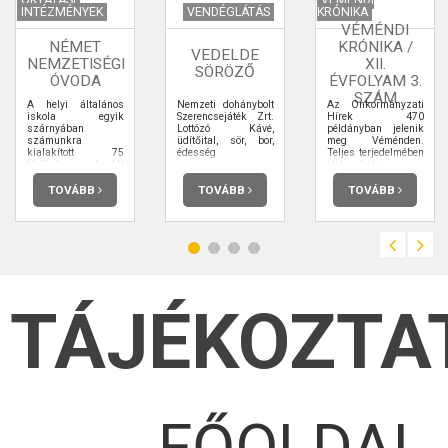
INTÉZMÉNYEK
VENDÉGLÁTÁS
KRÓNIKA
VÉMÉNDI
NÉMET
KRÓNIKA /
VEDELDE
NEMZETISÉGI
XII.
SÖRÖZŐ
ÓVODA
ÉVFOLYAM 3.
SZÁM
A helyi általános
Nemzeti dohánybolt
Az Önkormányzati
iskola egyik
Szerencsejáték Zrt.
Hírek 470
szárnyában
Lottózó Kávé,
példányban jelenik
számunkra
üdítőital, sör, bor,
meg Véménden.
kialakított 75
édesség
Teljes terjedelmében
férőhelyes óvodát
elolvashatja.
2007-ben vehettük
birtokba. A jól
TOVÁBB
TOVÁBB
TOVÁBB
felszerelt,
barátságos
csoportszobákban
sok éves
tapasztalattal
rendelkező
óvodapedagógusok,
és szakképzett
dajkák foglalkoznak
TÁJÉKOZTA
a rájuk bízott
gyerekekkel, akik
nem csak
községünkből, de a
szomszédos
falvakból is jönnek
hozzánk. Az itt élő
lakosság vegyes
összetételű, magyar,
roma vagy német
FŐOLDAL
nemzetiségűnek
vallja magát.