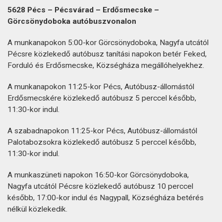
5628 Pécs – Pécsvárad – Erdősmecske –
Görcsönydoboka autóbuszvonalon
A munkanapokon 5:00-kor Görcsönydoboka, Nagyfa utcától
Pécsre közlekedő autóbusz tanítási napokon betér Feked,
Forduló és Erdősmecske, Községháza megállóhelyekhez.
A munkanapokon 11:25-kor Pécs, Autóbusz-állomástól
Erdősmecskére közlekedő autóbusz 5 perccel később,
11:30-kor indul.
A szabadnapokon 11:25-kor Pécs, Autóbusz-állomástól
Palotabozsokra közlekedő autóbusz 5 perccel később,
11:30-kor indul.
A munkaszüneti napokon 16:50-kor Görcsönydoboka,
Nagyfa utcától Pécsre közlekedő autóbusz 10 perccel
később, 17:00-kor indul és Nagypall, Községháza betérés
nélkül közlekedik.