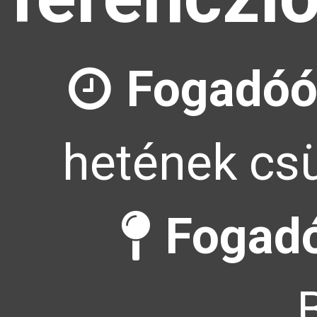
Fogadóó
hetének csü
Fogadó