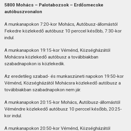
5800 Mohács – Palotabozsok – Erdősmecske
autóbuszvonalon
A munkanapokon 7:20-kor Mohács, Autóbusz-állomástól
Fekedre közlekedő autóbusz 10 perccel később, 7:30-kor
indul.
A munkanapokon 19:15-kor Véménd, Községházától
Mohácsra közlekedő autóbusz a továbbiakban
szabadnapokon is közlekedik.
Az eredetileg szabad- és munkaszüneti napokon 19:50-kor
Véménd, Községházától Mohácsra közlekedő autóbusz a
továbbiakban szabadnapokon nem jár.
A munkanapokon 20:15-kor Mohács, Autóbusz-állomástól
Véméndre közlekedő autóbusz 10 perccel később, 20:25-
kor indul.
A munkanapokon 20:50-kor Véménd, Községházától