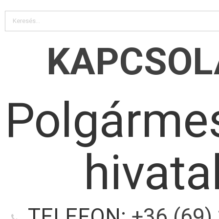
KAPCSOL
Polgármes
hivata
TELEFON:
+36 (69)