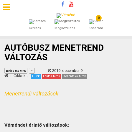
0
SZÁLLÁSOK
Keresés
Megközelítés
Kosaram
BEJEGYZÉSEK
AUTÓBUSZ MENETREND
ÁLTALÁNOS SZERZŐDÉSI FELTÉTELEK
VÁLTOZÁS
KINCSES BARANYA VÉMÉND
2019. december 9.
ÖSSZES CIKK
Cikkek
Hírek
Fontos hírek
Közérdekű hírek
KAPCSOLAT
Menetrendi változások
Véméndet érintő változások: