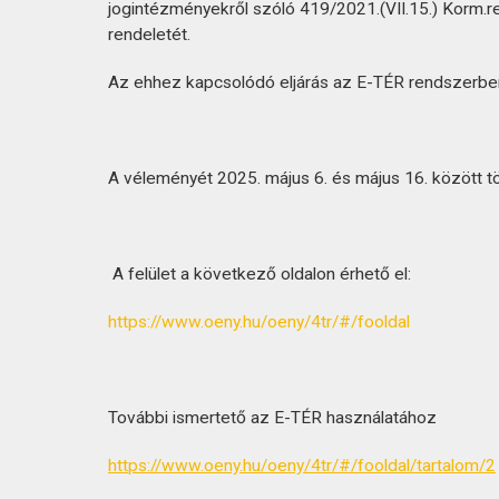
KAPCSOLAT
jogintézményekről szóló 419/2021.(VII.15.) Korm.re
rendeletét.
Az ehhez kapcsolódó eljárás az E-TÉR rendszerben 
A véleményét 2025. május 6. és május 16. között tölt
A felület a következő oldalon érhető el:
https://www.oeny.hu/oeny/4tr/#/fooldal
További ismertető az E-TÉR használatához
https://www.oeny.hu/oeny/4tr/#/fooldal/tartalom/2