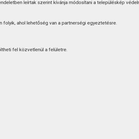
ndeletben leírtak szerint kívánja módosítani a településkép védel
folyik, ahol lehetőség van a partnerségi egyeztetésre.
heti fel közvetlenül a felületre.