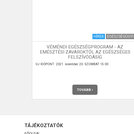
I KRÓNIKA
HÍREK
EGÉSZSÉGÜGYI
VÉMÉNDI EGÉSZSÉGPROGRAM - AZ
10. SZÁM
EMÉSZTÉSI ZAVAROKTÓL AZ EGÉSZSÉGES
FELSZÍVÓDÁSIG
 meg havonta
ÚJ IDŐPONT: 2021. november 20. SZOMBAT 15:00
TOVÁBB
TÁJÉKOZTATÓK
FŐOLDAL