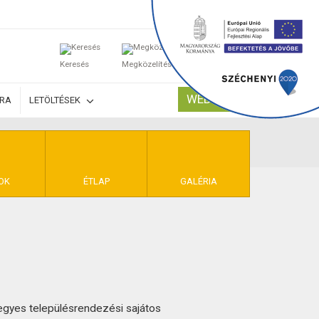
0
Keresés
Megközelítés
Kosaram
WEBSHOP
ÚRA
LETÖLTÉSEK
TELEK
OK
ÉTLAP
GALÉRIA
egyes településrendezési sajátos