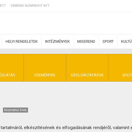
ETT
VÉMÉNDI NONPROFIT KFT.
HELYI RENDELETEK
INTÉZMÉNYEK
MISEREND
SPORT
KULT
ERZŐDÉSI FELTÉ
ÉGLÁTÁS
ESEMÉNYEK
SZOLGÁLTATÁSOK
BOLT
NYA VÉMÉND
Közérdekű hírek
rtalmáról, elkészítésének és elfogadásának rendjéről, valamint 