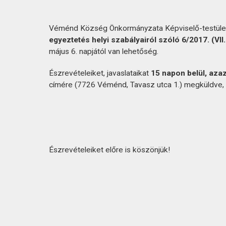
Véménd Község Önkormányzata Képviselő-testületé
egyeztetés helyi szabályairól szóló 6/2017. (VII.
május 6. napjától van lehetőség.
Észrevételeiket, javaslataikat
15 napon belül, azaz
címére (7726 Véménd, Tavasz utca 1.) megküldve, 
Észrevételeiket előre is köszönjük!