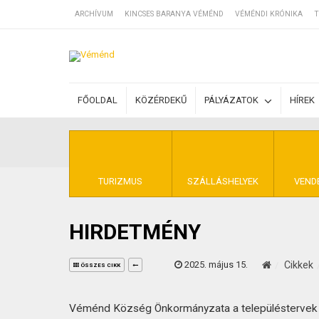
ARCHÍVUM
KINCSES BARANYA VÉMÉND
VÉMÉNDI KRÓNIKA
T
SZÁLLÁSOK
FŐOLDAL
KÖZÉRDEKŰ
PÁLYÁZATOK
HÍREK
BEJEGYZÉSEK
ÁLTALÁNOS SZ
TURIZMUS
SZÁLLÁSHELYEK
VEND
HIRDETMÉNY
KINCSES BARA
2025. május 15.
Cikkek
ÖSSZES CIKK
Véménd Község Önkormányzata a településtervek ta