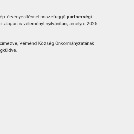
skép-érvényesítéssel összefüggő
partnerségi
r alapon is véleményt nyilvánítani, amelyre 2025.
ek címezve, Véménd Község Önkormányzatának
gküldve.