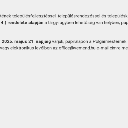
nek településfejlesztéssel, településrendezéssel és települé
 4.) rendelete alapján
a tárgyi ügyben lehetőség van helyben, papí
 2025. május 21. napjáig
várjuk, papíralapon a Polgármestern
vagy elektronikus levélben az office@vemend.hu e-mail címre me