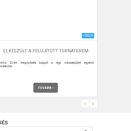
HÍREK
ELKÉSZÜLT A FELÚJÍTOTT TORNATEREM
VÉMÉNDI 
prilis 22-én megnyitotta kapuit a régi iskolaépület egykori
Az Önkormány
ornaterme.
Véménden. Telje
TOVÁBB
SÉS