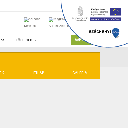
0
Keresés
Megközelítés
Kosaram
WEBSHOP
ÚRA
LETÖLTÉSEK
TELEK
OK
ÉTLAP
GALÉRIA