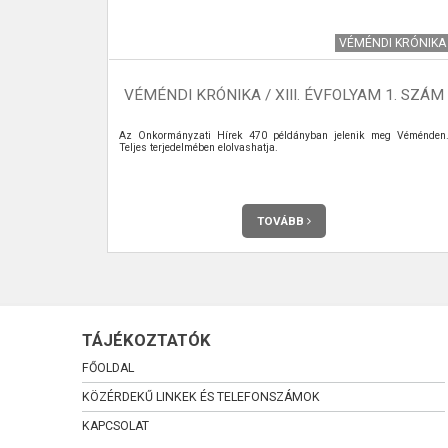
TÉZMÉNYEK
VÉMÉNDI KRÓNIKA
VÉMÉNDI KRÓNIKA / XIII. ÉVFOLYAM 1. SZÁM
ok arányának
Az Önkormányzati Hírek 470 példányban jelenik meg Véménden
ó társadalmi
Teljes terjedelmében elolvashatja.
évtizedekben –
jesebben fog
 30 százaléka
ebb népesség
TOVÁBB
TÁJÉKOZTATÓK
FŐOLDAL
KÖZÉRDEKŰ LINKEK ÉS TELEFONSZÁMOK
KAPCSOLAT