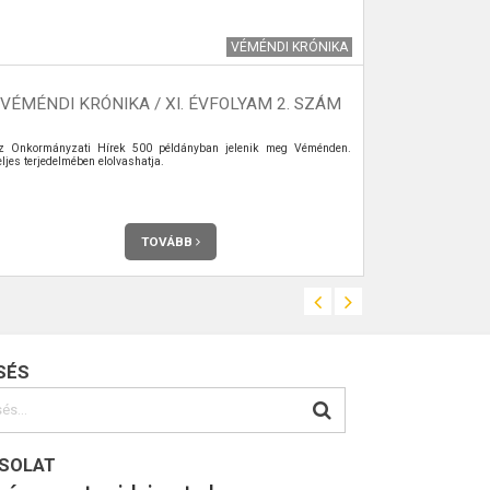
VÉMÉNDI KRÓNIKA
VÉMÉNDI KRÓNIKA / XI. ÉVFOLYAM 2. SZÁM
z Önkormányzati Hírek 500 példányban jelenik meg Véménden.
A társadalom 
ljes terjedelmében elolvashatja.
növekedése az
jelensége. A 6
kisebb hullám
növekedni. 20
lesz 65 éves
egyharmada egy
TOVÁBB
SÉS
SOLAT