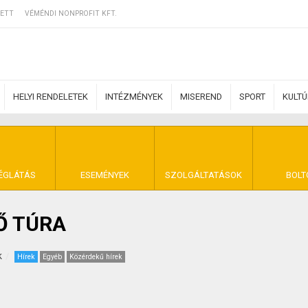
ETT
VÉMÉNDI NONPROFIT KFT.
HELYI RENDELETEK
INTÉZMÉNYEK
MISEREND
SPORT
KULT
ERZŐDÉSI FELTÉ
ÉGLÁTÁS
ESEMÉNYEK
SZOLGÁLTATÁSOK
BOLT
Ő TÚRA
NYA VÉMÉND
k
Hírek
Egyéb
Közérdekű hírek