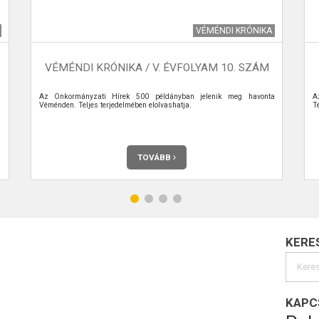
VÉMÉNDI KRÓNIKA
VÉMÉNDI KRÓNIKA / V. ÉVFOLYAM 10. SZÁM
.
Az Önkormányzati Hírek 500 példányban jelenik meg havonta
A
Véménden. Teljes terjedelmében elolvashatja.
Te
TOVÁBB
KERE
KAPC