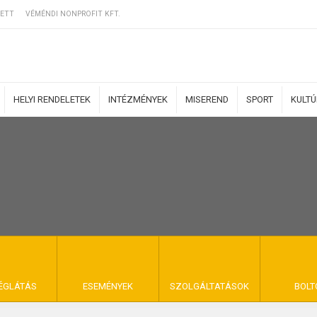
ETT
VÉMÉNDI NONPROFIT KFT.
HELYI RENDELETEK
INTÉZMÉNYEK
MISEREND
SPORT
KULT
ERZŐDÉSI FELTÉ
NYA VÉMÉND
ÉGLÁTÁS
ESEMÉNYEK
SZOLGÁLTATÁSOK
BOLT