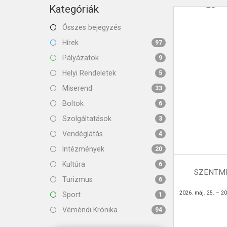
KAPCSOLAT
Kategóriák
Összes bejegyzés
Hírek
97
Pályázatok
9
Helyi Rendeletek
5
Miserend
33
Boltok
6
Szolgáltatások
3
Vendéglátás
4
Intézmények
20
Kultúra
6
SZENTMI
Turizmus
6
2026. máj. 25. – 20
Sport
1
Véméndi Krónika
94