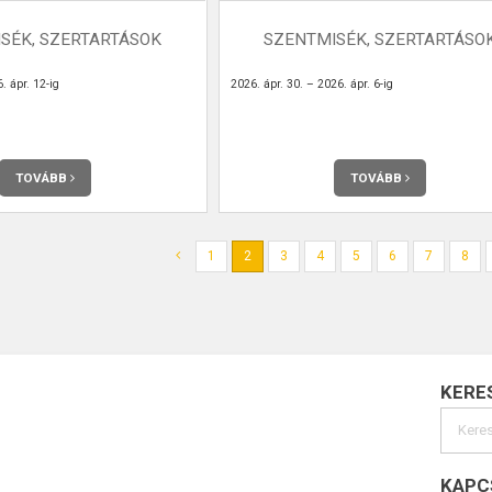
SÉK, SZERTARTÁSOK
SZENTMISÉK, SZERTARTÁSO
. ápr. 12-ig
2026. ápr. 30. – 2026. ápr. 6-ig
TOVÁBB
TOVÁBB
1
2
3
4
5
6
7
8
KERE
KAPC