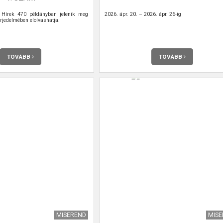
Hírek 470 példányban jelenik meg
2026. ápr. 20. – 2026. ápr. 26-ig
rjedelmében elolvashatja.
TOVÁBB
TOVÁBB
MISEREND
MIS