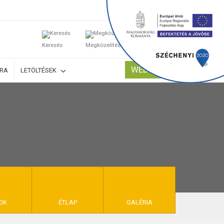
0
Keresés
Megközelítés
Kosaram
WEBSHOP
ÚRA
LETÖLTÉSEK
TELEK
OK
ÉTLAP
GALÉRIA