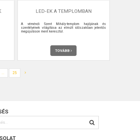
K
LED-EK A TEMPLOMBAN
A véméndi Szent Mihály-templom hajójának és
szentélyének világítása az elmúlt időszakban jelentős
megújuláson ment keresztül.
TOVÁBB
...
25
SÉS
SOLAT