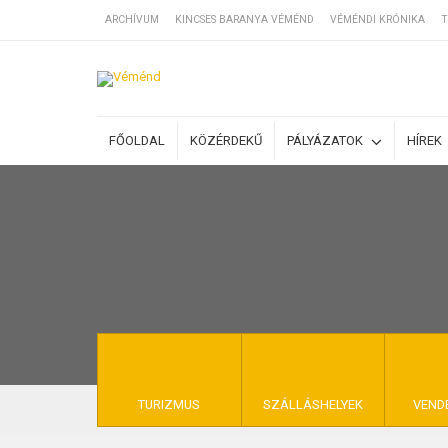
ARCHÍVUM
KINCSES BARANYA VÉMÉND
VÉMÉNDI KRÓNIKA
T
SZÁLLÁSOK
FŐOLDAL
KÖZÉRDEKŰ
PÁLYÁZATOK
HÍREK
BEJEGYZÉSEK
ÁLTALÁNOS SZ
KINCSES BARA
TURIZMUS
SZÁLLÁSHELYEK
VEND