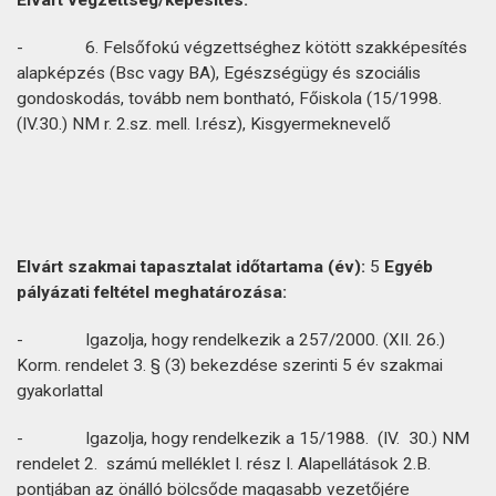
Elvárt
végzettség/képesítés:
- 6. Felsőfokú végzettséghez kötött szakképesítés
alapképzés (Bsc vagy BA), Egészségügy és szociális
gondoskodás, tovább nem bontható, Főiskola (15/1998.
(IV.30.) NM r. 2.sz. mell. I.rész), Kisgyermeknevelő
Elvárt
szakmai
tapasztalat
időtartama
(év):
5
Egyéb
pályázati
feltétel
meghatározása:
- Igazolja, hogy rendelkezik a 257/2000. (XII. 26.)
Korm. rendelet 3. § (3) bekezdése szerinti 5 év szakmai
gyakorlattal
- Igazolja, hogy rendelkezik a 15/1988. (IV. 30.) NM
rendelet 2. számú melléklet I. rész I. Alapellátások 2.B.
pontjában az önálló bölcsőde magasabb vezetőjére