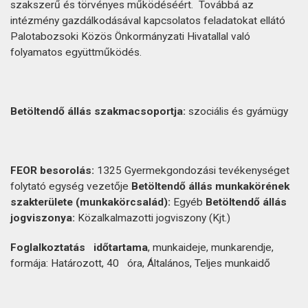
szakszerű és törvényes működéséért. Továbbá az
intézmény gazdálkodásával kapcsolatos feladatokat ellátó
Palotabozsoki Közös Önkormányzati Hivatallal való
folyamatos együttműködés.
Betöltendő
állás
szakmacsoportja:
szociális és gyámügy
FEOR
besorolás:
1325 Gyermekgondozási tevékenységet
folytató egység vezetője
Betöltendő
állás
munkakörének
szakterülete
(munkakörcsalád):
Egyéb
Betöltendő
állás
jogviszonya:
Közalkalmazotti jogviszony (Kjt.)
Foglalkoztatás
időtartama
, munkaideje, munkarendje,
formája: Határozott, 40 óra, Általános, Teljes munkaidő