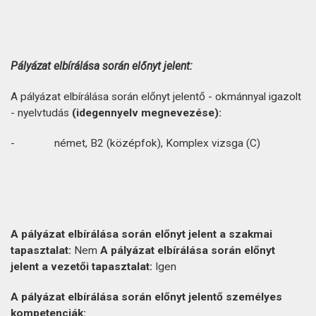
Pályázat
elbírálása
során
előnyt
jelent:
A pályázat elbírálása során előnyt jelentő - okmánnyal igazolt
- nyelvtudás
(idegennyelv
megnevezése):
- német, B2 (középfok), Komplex vizsga (C)
A
pályázat
elbírálása
során
előnyt
jelent
a
szakmai
tapasztalat:
Nem
A
pályázat
elbírálása
során
előnyt
jelent
a
vezetői
tapasztalat:
Igen
A
pályázat
elbírálása
során
előnyt
jelentő
személyes
kompetenciák: