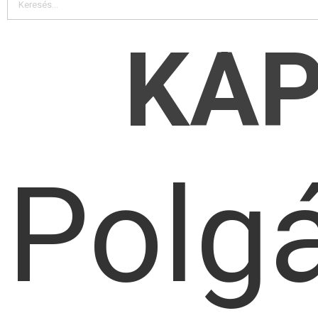
KA
Polg