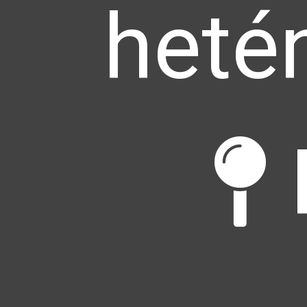
hetén