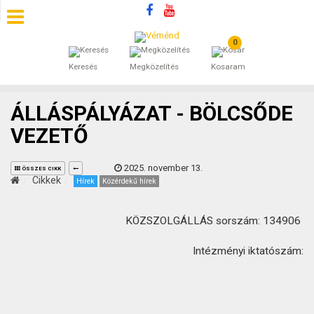
0
SZÁLLÁSOK
Keresés
Megközelítés
Kosaram
BEJEGYZÉSEK
ÁLLÁSPÁLYÁZAT - BÖLCSŐDE
ÁLTALÁNOS SZERZŐDÉSI FELTÉTELEK
VEZETŐ
KINCSES BARANYA VÉMÉND
2025. november 13.
ÖSSZES CIKK
Cikkek
Hírek
Közérdekű hírek
KAPCSOLAT
KÖZSZOLGÁLLÁS sorszám: 134906
Intézményi iktatószám: