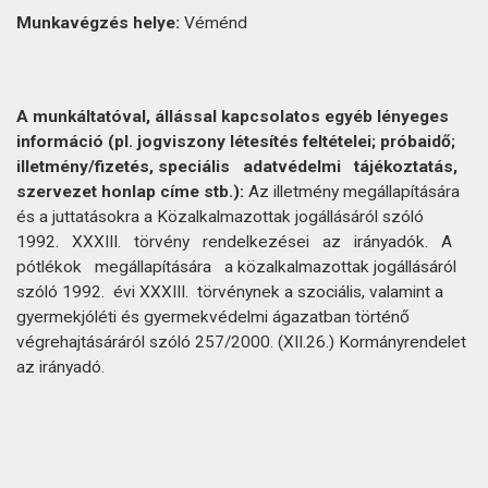
Munkavégzés
helye:
Véménd
A
munkáltatóval,
állással
kapcsolatos
egyéb
lényeges
információ
(pl.
jogviszony
létesítés
feltételei;
próbaidő;
illetmény/fizetés,
speciális
adatvédelmi
tájékoztatás,
szervezet
honlap
címe
stb.):
Az illetmény megállapítására
és a juttatásokra a Közalkalmazottak jogállásáról szóló
1992. XXXIII. törvény rendelkezései az irányadók. A
pótlékok megállapítására a közalkalmazottak jogállásáról
szóló 1992. évi XXXIII. törvénynek a szociális, valamint a
gyermekjóléti és gyermekvédelmi ágazatban történő
végrehajtásáráról szóló 257/2000. (XII.26.) Kormányrendelet
az irányadó.