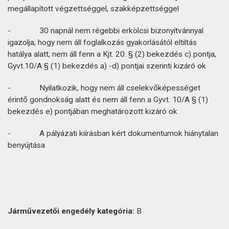
megállapított végzettséggel, szakképzettséggel
- 30 napnál nem régebbi erkölcsi bizonyítvánnyal
igazolja, hogy nem áll foglalkozás gyakorlásától eltiltás
hatálya alatt, nem áll fenn a Kjt. 20. § (2) bekezdés c) pontja,
Gyvt.10/A § (1) bekezdés a) -d) pontjai szerinti kizáró ok
- Nyilatkozik, hogy nem áll cselekvőképességet
érintő gondnokság alatt és nem áll fenn a Gyvt. 10/A § (1)
bekezdés e) pontjában meghatározott kizáró ok
- A pályázati kiírásban kért dokumentumok hiánytalan
benyújtása
Járművezetői
engedély
kategória:
B