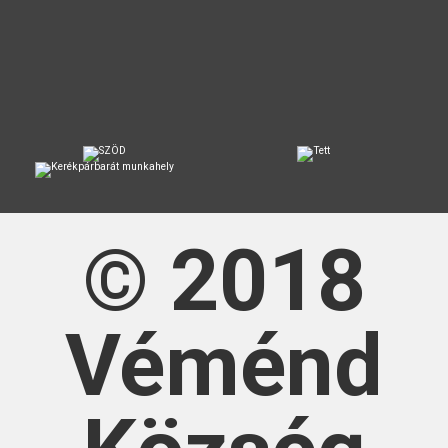
© 2018
Véménd