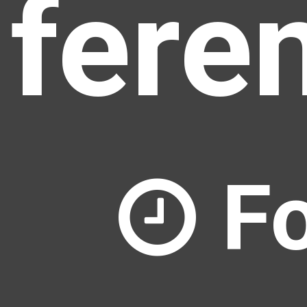
fere
F