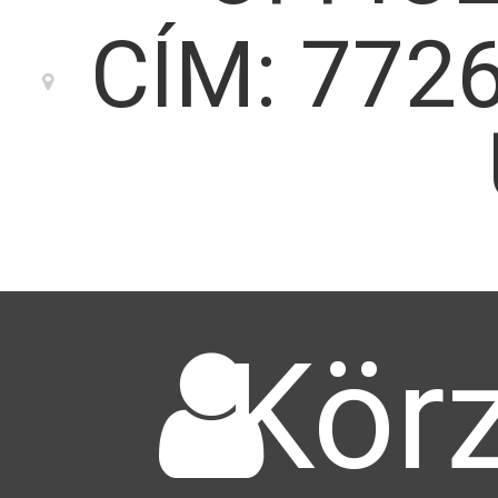
CÍM: 772
Körz