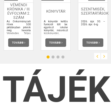
VÉMÉNDI
KRÓNIKA / III.
SZENTMISÉK,
KÖNYVTÁR
ÉVFOLYAM 2.
SZERTARTÁSOK
SZÁM
Az Önkormányzati
A könyvtár kettős
2026. ápr. 30. –
Hírek 500
funkciót tölt be:
2026. ápr. 6-ig
példányban jelenik
egyrészt iskolai
meg havonta
könyvtár, másrészt
Véménden. Teljes
közkönyvtári,
terjedelmében
közművelődési
elolvashatja.
feladatokat lát el.
Gyűjteményünk úgy
TOVÁBB
TOVÁBB
TOVÁBB
alakítjuk, hogy
mindkét funkciónak
eleget tegyen. Arra
törekszünk, hogy
mint általános
gyűjtőkörű
nyilvános könyvtár a
lakosság számára
tudjon
TÁJÉ
szolgáltatásokat
nyújtani és, mint
iskolai könyvtár az
iskolai feladatoknak
megfelelő komplex
gyűjteményünk
legyen. A nyomtatott
dokumentumok
mellett gyűjtjük,
tároljuk,
nyilvántartjuk,
feltárjuk és
szolgáltatjuk a nem
nyomdai úton