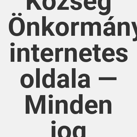
Község
Önkormán
internetes
oldala —
Minden
jog