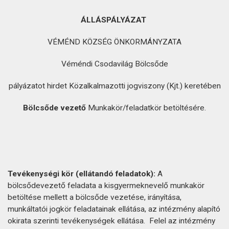
ÁLLÁSPÁLYÁZAT
VÉMÉND KÖZSÉG ÖNKORMÁNYZATA
Véméndi Csodavilág Bölcsőde
pályázatot hirdet Közalkalmazotti jogviszony (Kjt.) keretében
Bölcsőde
vezető
Munkakör/feladatkör betöltésére.
Tevékenységi
kör
(ellátandó
feladatok):
A
bölcsődevezető feladata a kisgyermeknevelő munkakör
betöltése mellett a bölcsőde vezetése, irányítása,
munkáltatói jogkör feladatainak ellátása, az intézmény alapító
okirata szerinti tevékenységek ellátása. Felel az intézmény