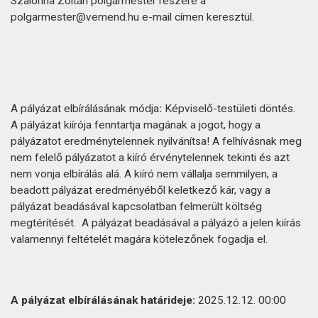
Szalonna Zoltán polgármester részére a
polgarmester@vemend.hu e-mail címen keresztül.
A pályázat elbírálásának módja
:
Képviselő-testületi döntés.
A pályázat kiírója fenntartja magának a jogot, hogy a
pályázatot eredménytelennek nyilvánítsa! A felhívásnak meg
nem felelő pályázatot a kiíró érvénytelennek tekinti és azt
nem vonja elbírálás alá. A kiíró nem vállalja semmilyen, a
beadott pályázat eredményéből keletkező kár, vagy a
pályázat beadásával kapcsolatban felmerült költség
megtérítését. A pályázat beadásával a pályázó a jelen kiírás
valamennyi feltételét magára kötelezőnek fogadja el.
A
pályázat
elbírálásának
határideje:
2025.12.12. 00:00