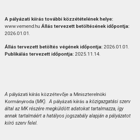
A
pályázati
kiírás
további
közzétételének
helye:
www.vemend.hu
Állás
tervezett
betöltésének
időpontja:
2026.01.01.
Állás
tervezett
betöltés
végének
időpontja:
2026.01.01.
Publikálás
tervezett
időpontja:
2025.11.14.
A
pályázati kiírás közzétevője a Miniszterelnöki
Kormányiroda (
MK).
A
pályázati kiírás a
közigazgatási
szerv
által
az
MK
részére
megküldött
adatokat
tartalmazza,
így
annak
tartalmáért
a
hatályos
jogszabály
alapján
a
pályázatot
kiíró
szerv
felel.