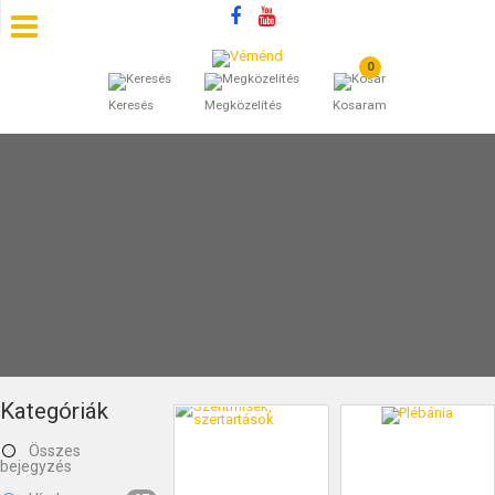
0
SZÁLLÁSOK
Keresés
Megközelítés
Kosaram
BEJEGYZÉSEK
ÁLTALÁNOS SZERZŐDÉSI FELTÉTELEK
KINCSES BARANYA VÉMÉND
KAPCSOLAT
Kategóriák
Összes
bejegyzés