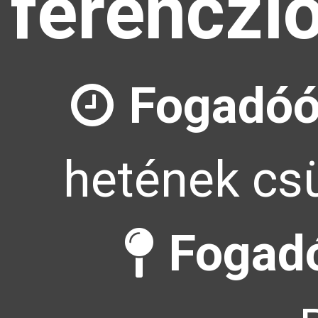
ferenczl
Fogadóó
hetének csü
Fogadó