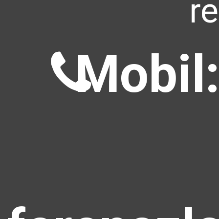
r
Mobil: