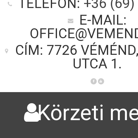
TELEFON:
+36 (69)
E-MAIL:
OFFICE@VEMEN
CÍM: 7726 VÉMÉND
UTCA 1.
Körzeti me