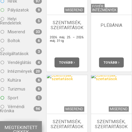
Hírek
97
EGYÉB
Pályázatok
MISEREND
INTÉZMÉNYEK
9
Helyi
5
SZENTMISÉK,
Rendeletek
PLÉBÁNIA
SZERTARTÁSOK
Miserend
33
2026. máj. 25. – 2026.
Boltok
6
máj. 31-ig
3
Szolgáltatások
Vendéglátás
TOVÁBB
TOVÁBB
4
Intézmények
20
Kultúra
6
Turizmus
6
Sport
1
Véméndi
94
MISEREND
MISEREND
Krónika
SZENTMISÉK,
SZENTMISÉK,
SZERTARTÁSOK
SZERTARTÁSOK
MEGTEKINTETT