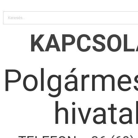
KAPCSOL
Polgármes
hivata