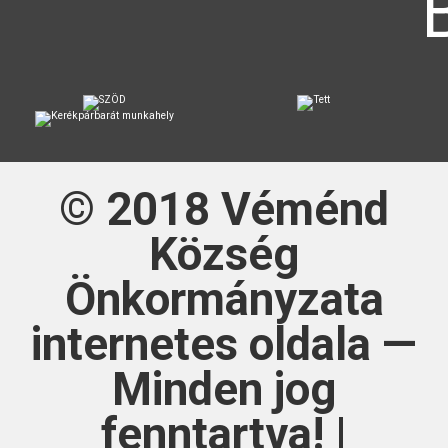
© 2018
Véménd
Község
Önkormányzata
internetes oldala —
Minden jog
fenntartva! |