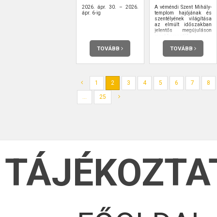
2026. ápr. 30. – 2026.
A véméndi Szent Mihály-
ápr. 6-ig
templom hajójának és
szentélyének világítása
az elmúlt időszakban
jelentős megújuláson
ment keresztül.
TOVÁBB
TOVÁBB
1
2
3
4
5
6
7
8
...
25
TÁJÉKOZTA