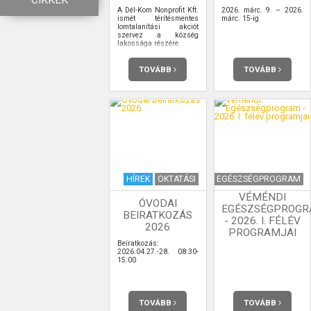
CIKKEK
A Dél-Kom Nonprofit Kft.
2026. márc. 9. – 2026.
ismét térítésmentes
márc. 15-ig
lomtalanítási akciót
szervez a község
lakossága részére.
TOVÁBB
TOVÁBB
HÍREK
OKTATÁSI
EGÉSZSÉGPROGRAM
VÉMÉNDI
ÓVODAI
EGÉSZSÉGPROG
BEIRATKOZÁS
- 2026. I. FÉLÉV
2026
PROGRAMJAI
Beíratkozás:
2026.04.27.-28. 08:30-
15:00
TOVÁBB
TOVÁBB