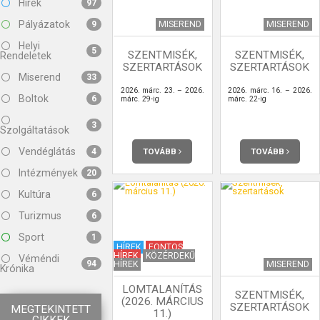
Hírek
97
Pályázatok
MISEREND
MISEREND
9
Helyi
5
SZENTMISÉK,
SZENTMISÉK,
Rendeletek
SZERTARTÁSOK
SZERTARTÁSOK
Miserend
33
2026. márc. 23. – 2026.
2026. márc. 16. – 2026.
Boltok
6
márc. 29-ig
márc. 22-ig
3
Szolgáltatások
Vendéglátás
TOVÁBB
TOVÁBB
4
Intézmények
20
Kultúra
6
Turizmus
6
Sport
1
HÍREK
FONTOS
HÍREK
KÖZÉRDEKŰ
Véméndi
94
HÍREK
MISEREND
Krónika
LOMTALANÍTÁS
SZENTMISÉK,
(2026. MÁRCIUS
SZERTARTÁSOK
MEGTEKINTETT
11.)