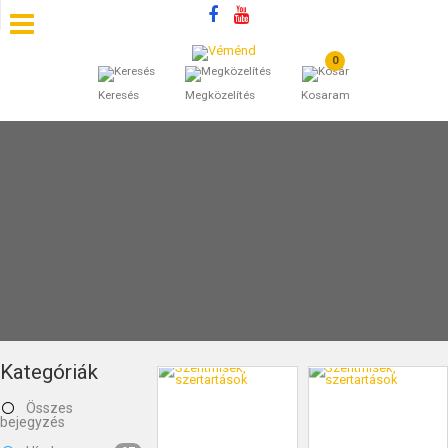
0
SZÁLLÁSOK
Keresés
Megközelítés
Kosaram
BEJEGYZÉSEK
ÁLTALÁNOS SZERZŐDÉSI FELTÉTELEK
KINCSES BARANYA VÉMÉND
KAPCSOLAT
Kategóriák
Összes
bejegyzés