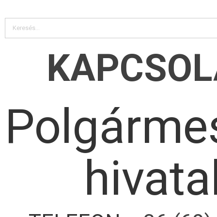
KAPCSOL
Polgármes
hivata