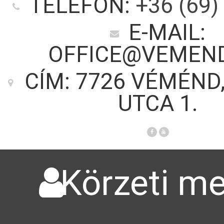
TELEFON:
+36 (69)
E-MAIL:
OFFICE@VEMEN
CÍM: 7726 VÉMÉND
UTCA 1.
Körzeti me