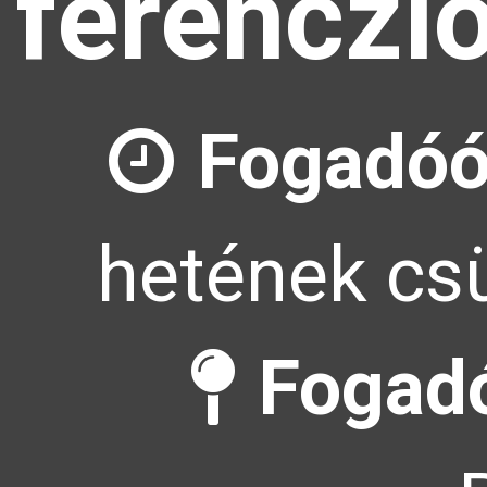
ferenczl
Fogadóó
hetének csü
Fogadó