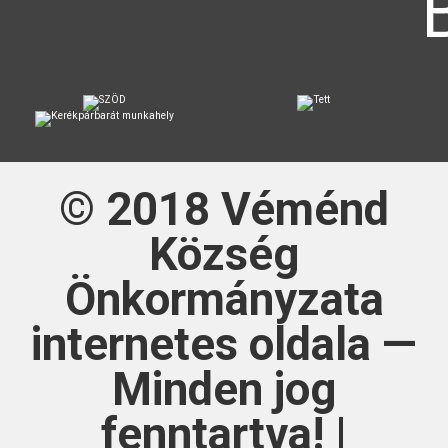
© 2018
Véménd
Község
Önkormányzata
internetes oldala —
Minden jog
fenntartva! |