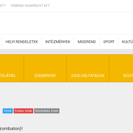
ETT
VÉMÉNDI NONPROFIT KFT.
HELYI RENDELETEK
INTÉZMÉNYEK
MISEREND
SPORT
KULT
ERZŐDÉSI FELTÉ
ÉGLÁTÁS
ESEMÉNYEK
SZOLGÁLTATÁSOK
BOLT
NYA VÉMÉND
Hírek
Fontos hírek
Közérdekű hírek
(szombaton)!