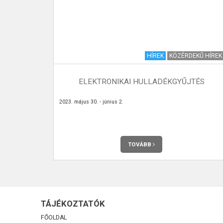
I KRÓNIKA
HÍREK
KÖZÉRDEKŰ HÍREK
 9. SZÁM
ELEKTRONIKAI HULLADÉKGYŰJTÉS
 meg havonta
2023. május 30. - június 2.
TOVÁBB
TÁJÉKOZTATÓK
FŐOLDAL