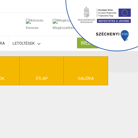
0
Keresés
Megközelítés
Kosaram
WEBSHOP
ÚRA
LETÖLTÉSEK
TELEK
OK
ÉTLAP
GALÉRIA