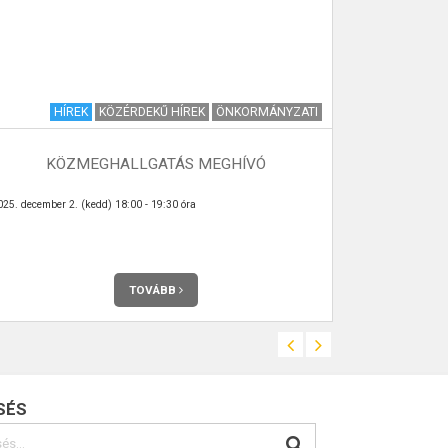
HÍREK
KÖZÉRDEKŰ HÍREK
ÖNKORMÁNYZATI
KÖZMEGHALLGATÁS MEGHÍVÓ
VÉMÉNDI 
025. december 2. (kedd) 18:00 - 19:30 óra
Az Önkormány
Véménden. Telje
TOVÁBB
SÉS