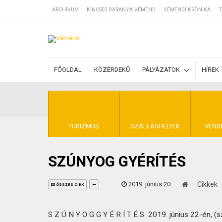
ARCHÍVUM
KINCSES BARANYA VÉMÉND
VÉMÉNDI KRÓNIKA
T
SZÁLLÁSOK
FŐOLDAL
KÖZÉRDEKŰ
PÁLYÁZATOK
HÍREK
BEJEGYZÉSEK
ÁLTALÁNOS SZ
TURIZMUS
SZÁLLÁSHELYEK
VEND
SZÚNYOG GYÉRÍTÉS
KINCSES BARA
2019. június 20.
Cikkek
ÖSSZES CIKK
S Z Ú N Y O G G Y É R Í T É S 2019. június 22-én, 