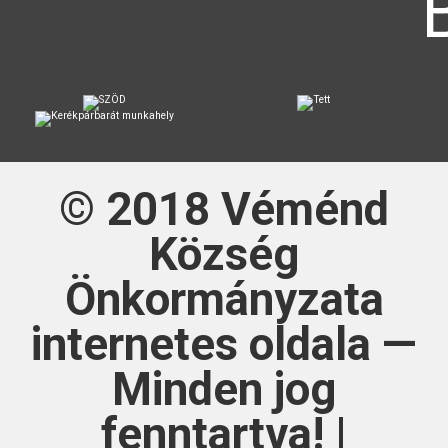
© 2018
Véménd
Község
Önkormányzata
internetes oldala —
Minden jog
fenntartva! |