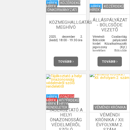
HÍREK
KÖZÉRDEKŰ
HÍREK
HÍREK
KÖZÉRDEKŰ
ÖNKORMÁNYZATI
HÍREK
ÁLLÁSPÁLYÁZAT
KÖZMEGHALLGATÁS
- BÖLCSŐDE
MEGHÍVÓ
VEZETŐ
2025. december 2.
Véméndi Csodavilág
(kedd) 18:00 - 19:30 óra
Bölcsőde pályázatot
hirdet Közalkalmazotti
jogviszony (Kjt.)
keretében Bölcsőde
vezető
Munkakör/feladatkör
betöltésére.
TOVÁBB
TOVÁBB
HÍREK
FONTOS
HÍREK
KÖZÉRDEKŰ
HÍREK
HELYI
RENDELETEK
VÉMÉNDI KRÓNIKA
TÁJÉKOZTATÓ A
HELYI
VÉMÉNDI
ÖNAZONOSSÁG
KRÓNIKA / XII.
VÉDELMÉRŐL
ÉVFOLYAM 2.
SZÓLÓ
SZÁM