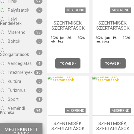
Hírek
97
Pályázatok
MISEREND
MISEREND
9
Helyi
5
SZENTMISÉK,
SZENTMISÉK,
Rendeletek
SZERTARTÁSOK
SZERTARTÁSOK
Miserend
33
2026. jan. 26. – 2026.
2026. jan. 19. – 2026.
Boltok
6
febr. 1-ig
jan. 25-ig
3
Szolgáltatások
Vendéglátás
TOVÁBB
TOVÁBB
4
Intézmények
20
Kultúra
6
Turizmus
6
Sport
1
Véméndi
94
MISEREND
MISEREND
Krónika
SZENTMISÉK,
SZENTMISÉK,
SZERTARTÁSOK
SZERTARTÁSOK
MEGTEKINTETT