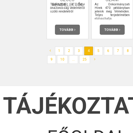
RENDELETRŐL
Tájékoztató a helyi
Az Önkormányzati
önazonosság védelméről
Hírek 470 példányban
szóló rendeletről
jelenik meg Véménden.
Teljes terjedelmében
elolvashatja.
TOVÁBB
TOVÁBB
1
2
3
4
5
6
7
8
9
10
...
25
TÁJÉKOZTA