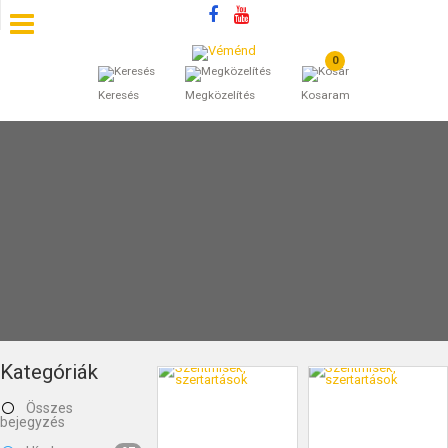
0
SZÁLLÁSOK
Keresés
Megközelítés
Kosaram
BEJEGYZÉSEK
ÁLTALÁNOS SZERZŐDÉSI FELTÉTELEK
KINCSES BARANYA VÉMÉND
KAPCSOLAT
Kategóriák
Összes
bejegyzés