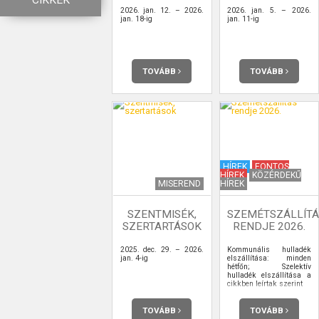
CIKKEK
2026. jan. 12. – 2026.
2026. jan. 5. – 2026.
jan. 18-ig
jan. 11-ig
TOVÁBB
TOVÁBB
HÍREK
FONTOS
HÍREK
KÖZÉRDEKŰ
MISEREND
HÍREK
SZENTMISÉK,
SZEMÉTSZÁLLÍTÁ
SZERTARTÁSOK
RENDJE 2026.
2025. dec. 29. – 2026.
Kommunális hulladék
jan. 4-ig
elszállítása: minden
hétfőn; Szelektív
hulladék elszállítása a
cikkben leírtak szerint
TOVÁBB
TOVÁBB