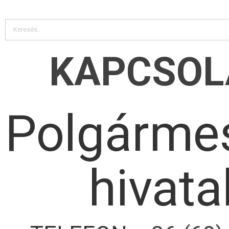
KAPCSOL
Polgármes
hivata