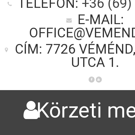
TELEFON:
+36 (69)
E-MAIL:
OFFICE@VEMEN
CÍM: 7726 VÉMÉND
UTCA 1.
Körzeti me