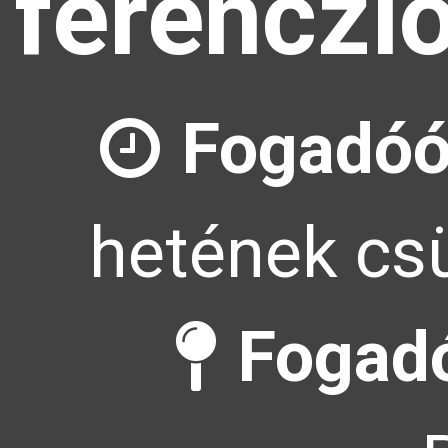
ferenczl
Fogadóó
hetének csü
Fogadó