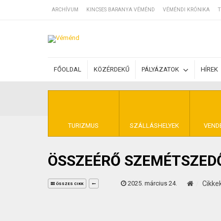
ARCHÍVUM
KINCSES BARANYA VÉMÉND
VÉMÉNDI KRÓNIKA
T
SZÁLLÁSOK
FŐOLDAL
KÖZÉRDEKŰ
PÁLYÁZATOK
HÍREK
BEJEGYZÉSEK
ÁLTALÁNOS SZ
TURIZMUS
SZÁLLÁSHELYEK
VEND
ÖSSZEÉRŐ SZEMÉTSZED
KINCSES BARA
2025. március 24.
Cikke
ÖSSZES CIKK