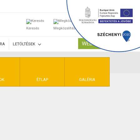
0
Keresés
Megközelítés
Kosaram
WEBSHOP
ÚRA
LETÖLTÉSEK
TELEK
OK
ÉTLAP
GALÉRIA