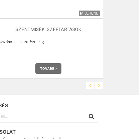
MISEREND
SZENTMISÉK, SZERTARTÁSOK
VÉMÉNDI 
26. febr. 9. – 2026. febr. 15-ig
Az Önkormány
Véménden. Telje
TOVÁBB
SÉS
SOLAT