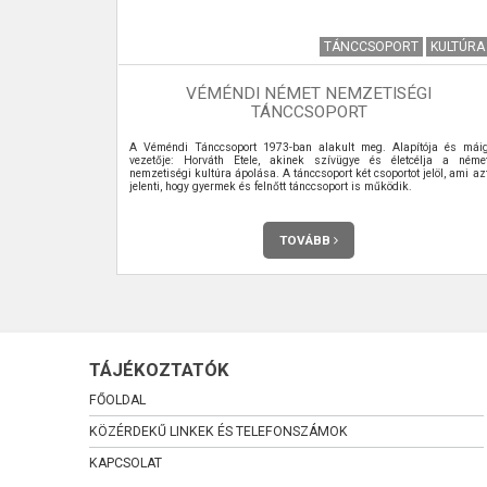
I KRÓNIKA
TÁNCCSOPORT
KULTÚRA
VÉMÉNDI NÉMET NEMZETISÉGI
10. SZÁM
TÁNCCSOPORT
 meg havonta
A Véméndi Tánccsoport 1973-ban alakult meg. Alapítója és mái
vezetője: Horváth Etele, akinek szívügye és életcélja a néme
nemzetiségi kultúra ápolása. A tánccsoport két csoportot jelöl, ami az
jelenti, hogy gyermek és felnőtt tánccsoport is működik.
TOVÁBB
TÁJÉKOZTATÓK
FŐOLDAL
KÖZÉRDEKŰ LINKEK ÉS TELEFONSZÁMOK
KAPCSOLAT