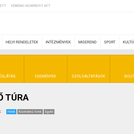
ETT
VÉMÉNDI NONPROFIT KFT.
HELYI RENDELETEK
INTÉZMÉNYEK
MISEREND
SPORT
KULT
ERZŐDÉSI FELTÉ
ÉGLÁTÁS
ESEMÉNYEK
SZOLGÁLTATÁSOK
BOLT
Ő TÚRA
NYA VÉMÉND
k
Hírek
Közérdekű hírek
Egyéb