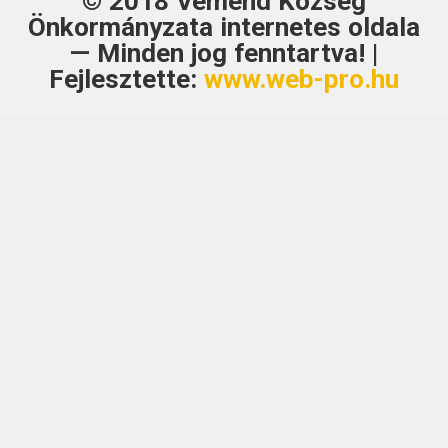
© 2018
Véménd Község
Önkormányzata
internetes oldala
— Minden jog fenntartva! |
Fejlesztette:
www.web-pro.hu