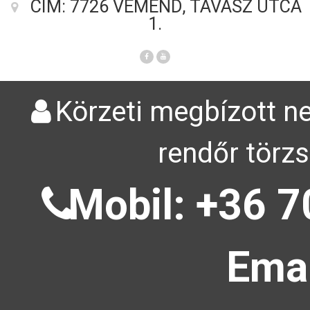
CÍM: 7726 VÉMÉND, TAVASZ UTCA
1.
Körzeti megbízott ne
rendőr törzs
Mobil: +36 7
Emai