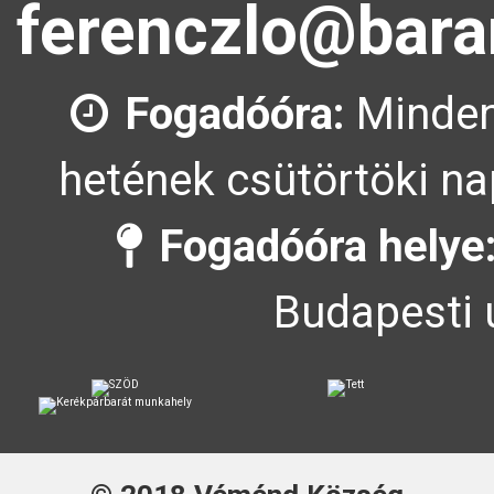
ferenczlo@bara
Fogadóóra:
Minden
hetének csütörtöki na
Fogadóóra helye
Budapesti 