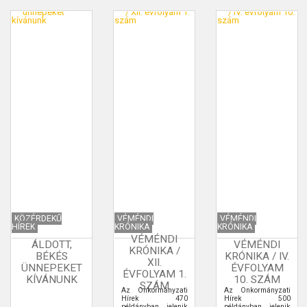
KÖZÉRDEKŰ
VÉMÉNDI
VÉMÉNDI
HÍREK
KRÓNIKA
KRÓNIKA
VÉMÉNDI
ÁLDOTT,
VÉMÉNDI
KRÓNIKA /
BÉKÉS
KRÓNIKA / IV.
XII.
ÜNNEPEKET
ÉVFOLYAM
ÉVFOLYAM 1.
KÍVÁNUNK
10. SZÁM
SZÁM
Az Önkormányzati
Az Önkormányzati
Hírek 470
Hírek 500
példányban jelenik
példányban jelenik