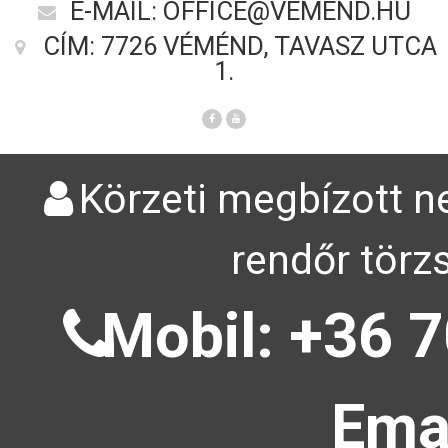
E-MAIL: OFFICE@VEMEND.HU
CÍM: 7726 VÉMÉND, TAVASZ UTCA
1.
Körzeti megbízott ne
rendőr törz
Mobil: +36 7
Emai