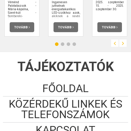
Véménd -
Ingyenesen
2025. szeptember
Palotabozsok -
juthatnak
15. - 2025.
Mária-kápolna,
energiatakarékos
szeptember 30.
Szent-kút -
LED-izzókhoz azok,
Sombereki-
akiknek a nevén
halastavak -
található
Somberek -
villanyszámla és
Turistaház -
regisztrálnak a
TOVÁBB
TOVÁBB
TOVÁBB
Horpács-patak-
ledcsere.hu oldalon.
völgye -
Templomrom -
Görcsönydoboka -
Nagy fa - Hímesi-
sarok - Szabari-erdő
- Szabari-
vadászház -
Molnár-hegyi-
TÁJÉKOZTATÓK
vadászház -
Kisnyárád - Szent
János-kápolna -
Erdősmároki-
halastavak - Liptód -
Babarcpuszta -
Liptódpusztai-völgy
FŐOLDAL
- Ruzsek-malom -
Kátoly
KÖZÉRDEKŰ LINKEK ÉS
TELEFONSZÁMOK
KAPCSOLAT