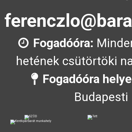
ferenczlo@bara
Fogadóóra:
Minden
hetének csütörtöki na
Fogadóóra helye
Budapesti 