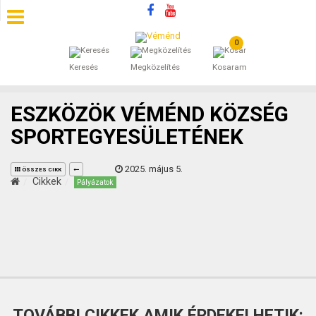
0
SZÁLLÁSOK
Keresés
Megközelítés
Kosaram
BEJEGYZÉSEK
ESZKÖZÖK VÉMÉND KÖZSÉG
ÁLTALÁNOS SZERZŐDÉSI FELTÉTELEK
SPORTEGYESÜLETÉNEK
KINCSES BARANYA VÉMÉND
2025. május 5.
ÖSSZES CIKK
Cikkek
Pályázatok
KAPCSOLAT
TOVÁBBI CIKKEK AMIK ÉRDEKELHETIK: