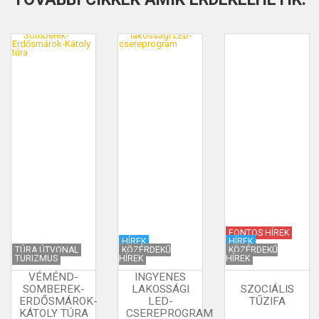
FONTOS HÍREK
HÍREK
HÍREK
TÚRA ÚTVONAL
KÖZÉRDEKŰ
KÖZÉRDEKŰ
TURIZMUS
HÍREK
HÍREK
VÉMÉND-
INGYENES
SOMBEREK-
LAKOSSÁGI
SZOCIÁLIS
ERDŐSMÁROK-
LED-
TŰZIFA
KÁTOLY TÚRA
CSEREPROGRAM