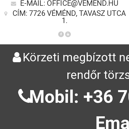
E-MAIL: OFFICE@VEMEND.HU
CÍM: 7726 VÉMÉND, TAVASZ UTCA
1.
Körzeti megbízott ne
rendőr törz
Mobil: +36 7
Emai