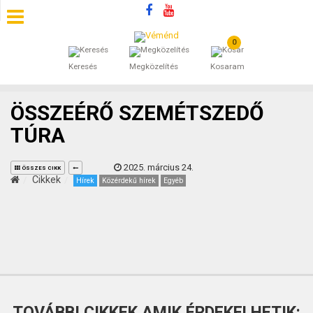
0
SZÁLLÁSOK
Keresés
Megközelítés
Kosaram
BEJEGYZÉSEK
ÖSSZEÉRŐ SZEMÉTSZEDŐ
ÁLTALÁNOS SZERZŐDÉSI FELTÉTELEK
TÚRA
KINCSES BARANYA VÉMÉND
2025. március 24.
ÖSSZES CIKK
Cikkek
Hírek
Közérdekű hírek
Egyéb
KAPCSOLAT
TOVÁBBI CIKKEK AMIK ÉRDEKELHETIK: