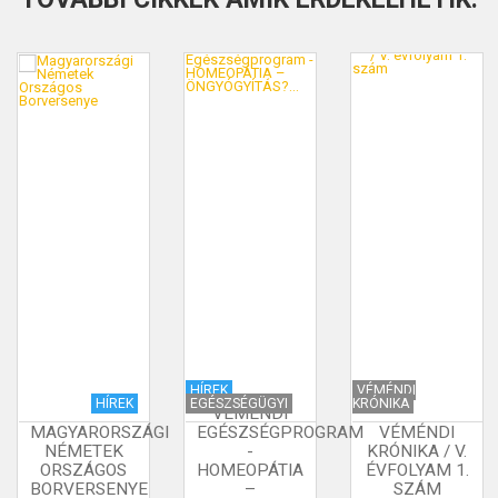
HÍREK
VÉMÉNDI
HÍREK
EGÉSZSÉGÜGYI
KRÓNIKA
VÉMÉNDI
MAGYARORSZÁGI
EGÉSZSÉGPROGRAM
VÉMÉNDI
NÉMETEK
-
KRÓNIKA / V.
ORSZÁGOS
HOMEOPÁTIA
ÉVFOLYAM 1.
BORVERSENYE
–
SZÁM