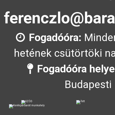
ferenczlo@bara
Fogadóóra:
Minden
hetének csütörtöki na
Fogadóóra helye
Budapesti 