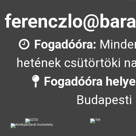
ferenczlo@bara
Fogadóóra:
Minden
hetének csütörtöki na
Fogadóóra helye
Budapesti 