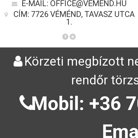
E-MAIL: OFFICE@VEMEND.HU
CÍM: 7726 VÉMÉND, TAVASZ UTCA
1.
Körzeti megbízott ne
rendőr törz
Mobil: +36 7
Emai