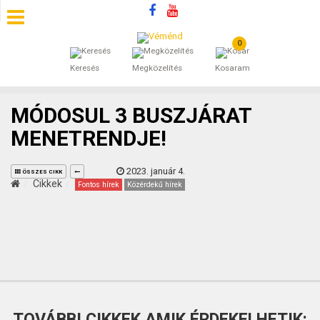
0
SZÁLLÁSOK
Keresés
Megközelítés
Kosaram
BEJEGYZÉSEK
MÓDOSUL 3 BUSZJÁRAT
ÁLTALÁNOS SZERZŐDÉSI FELTÉTELEK
MENETRENDJE!
KINCSES BARANYA VÉMÉND
2023. január 4.
ÖSSZES CIKK
Cikkek
Fontos hírek
Közérdekű hírek
KAPCSOLAT
TOVÁBBI CIKKEK AMIK ÉRDEKELHETIK: