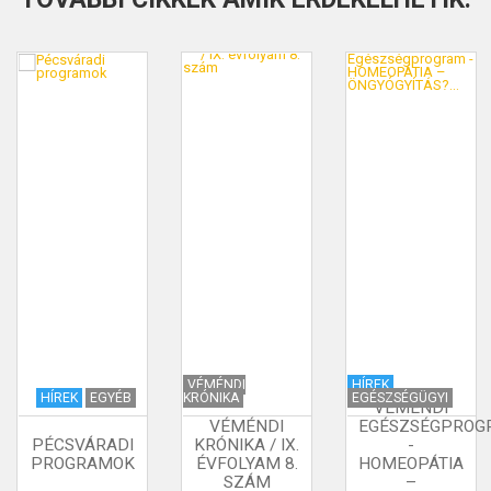
VÉMÉNDI
HÍREK
HÍREK
EGYÉB
KRÓNIKA
EGÉSZSÉGÜGYI
VÉMÉNDI
VÉMÉNDI
EGÉSZSÉGPROG
PÉCSVÁRADI
KRÓNIKA / IX.
-
PROGRAMOK
ÉVFOLYAM 8.
HOMEOPÁTIA
SZÁM
–