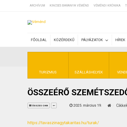
ARCHÍVUM
KINCSES BARANYA VÉMÉND
VÉMÉNDI KRÓNIKA
T
SZÁLLÁSOK
FŐOLDAL
KÖZÉRDEKŰ
PÁLYÁZATOK
HÍREK
BEJEGYZÉSEK
ÁLTALÁNOS SZ
TURIZMUS
SZÁLLÁSHELYEK
VEND
ÖSSZEÉRŐ SZEMÉTSZED
KINCSES BARA
2025. március 19.
Cikke
ÖSSZES CIKK
https://tavaszinagytakaritas.hu/turak/