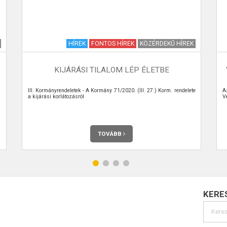
HÍREK
FONTOS HÍREK
KÖZÉRDEKŰ HÍREK
KIJÁRÁSI TILALOM LÉP ÉLETBE
III. Kormányrendeletek - A Kormány 71/2020. (III. 27.) Korm. rendelete
A
a kijárási korlátozásról
V
TOVÁBB
KERE