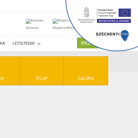
0
Keresés
Megközelítés
Kosaram
WEBSHOP
ÚRA
LETÖLTÉSEK
TELEK
OK
ÉTLAP
GALÉRIA