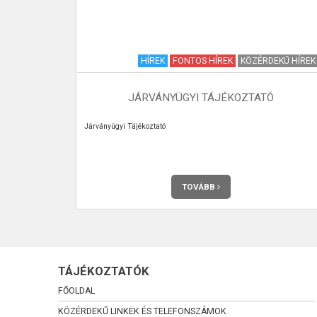
I KRÓNIKA
HÍREK
FONTOS HÍREK
KÖZÉRDEKŰ HÍREK
8. SZÁM
JÁRVÁNYÜGYI TÁJÉKOZTATÓ
 meg havonta
Járványügyi Tájékoztató
TOVÁBB
TÁJÉKOZTATÓK
FŐOLDAL
KÖZÉRDEKŰ LINKEK ÉS TELEFONSZÁMOK