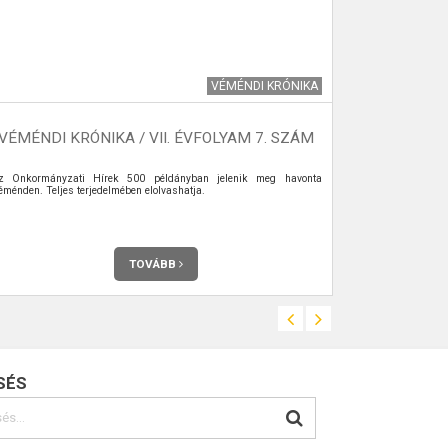
VÉMÉNDI KRÓNIKA
VÉMÉNDI KRÓNIKA / VII. ÉVFOLYAM 7. SZÁM
VÉMÉNDI
z Önkormányzati Hírek 500 példányban jelenik meg havonta
Az Önkormány
éménden. Teljes terjedelmében elolvashatja.
Véménden. Telje
TOVÁBB
SÉS