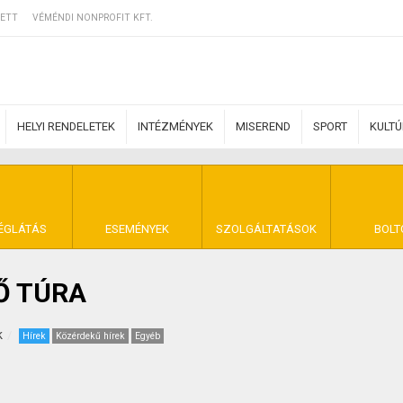
ETT
VÉMÉNDI NONPROFIT KFT.
HELYI RENDELETEK
INTÉZMÉNYEK
MISEREND
SPORT
KULT
ERZŐDÉSI FELTÉ
ÉGLÁTÁS
ESEMÉNYEK
SZOLGÁLTATÁSOK
BOLT
Ő TÚRA
NYA VÉMÉND
k
Hírek
Közérdekű hírek
Egyéb