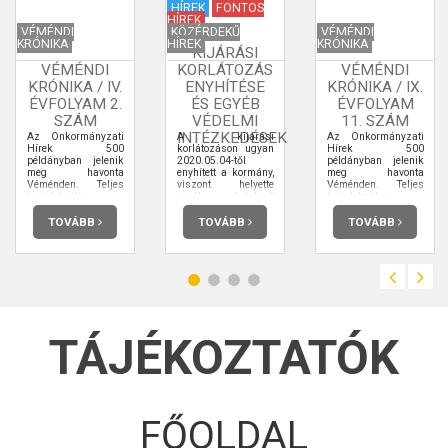
HÍREK
FONTOS
HÍREK
VÉMÉNDI
KÖZÉRDEKŰ
VÉMÉNDI
KRÓNIKA
HÍREK
KRÓNIKA
KIJÁRÁSI
VÉMÉNDI
KORLÁTOZÁS
VÉMÉNDI
KRÓNIKA / IV.
ENYHÍTÉSE
KRÓNIKA / IX.
ÉVFOLYAM 2.
ÉS EGYÉB
ÉVFOLYAM
SZÁM
VÉDELMI
11. SZÁM
INTÉZKEDÉSEK
Az Önkormányzati
A kijárási
Az Önkormányzati
Hírek 500
korlátozáson ugyan
Hírek 500
példányban jelenik
2020.05.04-től
példányban jelenik
meg havonta
enyhített a kormány,
meg havonta
Véménden. Teljes
viszont helyette
Véménden. Teljes
terjedelmében
egyéb kötelező
terjedelmében
elolvashatja.
védelmi
elolvashatja.
intézkedéseket
TOVÁBB
TOVÁBB
TOVÁBB
hoztak.
TÁJÉKOZTATÓK
FŐOLDAL