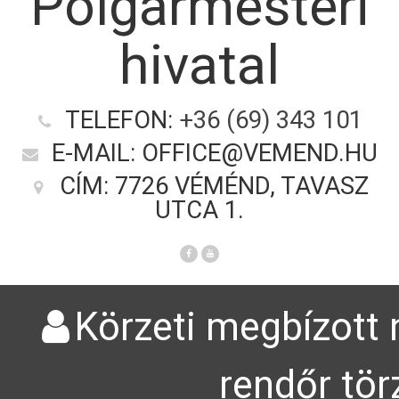
Polgármesteri
hivatal
TELEFON:
+36 (69) 343 101
E-MAIL: OFFICE@VEMEND.HU
CÍM: 7726 VÉMÉND, TAVASZ
UTCA 1.
Körzeti megbízott 
rendőr tör