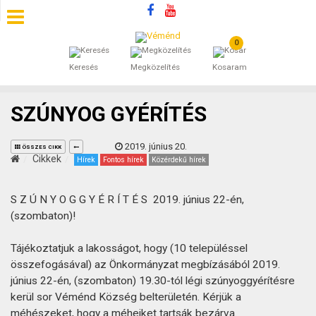
0
SZÁLLÁSOK
Keresés
Megközelítés
Kosaram
BEJEGYZÉSEK
SZÚNYOG GYÉRÍTÉS
ÁLTALÁNOS SZERZŐDÉSI FELTÉTELEK
2019. június 20.
ÖSSZES CIKK
KINCSES BARANYA VÉMÉND
Cikkek
Hírek
Fontos hírek
Közérdekű hírek
KAPCSOLAT
S Z Ú N Y O G G Y É R Í T É S 2019. június 22-én,
(szombaton)!
Tájékoztatjuk a lakosságot, hogy (10 településsel
összefogásával) az Önkormányzat megbízásából 2019.
június 22-én, (szombaton) 19.30-tól légi szúnyoggyérítésre
kerül sor Véménd Község belterületén. Kérjük a
méhészeket, hogy a méheiket tartsák bezárva.