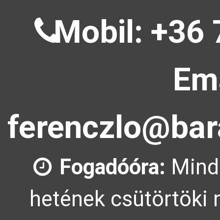
Mobil: +36 
Ema
ferenczlo@bar
Fogadóóra:
Mind
hetének csütörtöki 