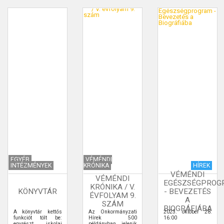
EGYÉB
VÉMÉNDI
INTÉZMÉNYEK
KRÓNIKA
HÍREK
VÉMÉNDI
VÉMÉNDI
EGÉSZSÉGPROG
KRÓNIKA / V.
KÖNYVTÁR
- BEVEZETÉS
ÉVFOLYAM 9.
A
SZÁM
BIOGRÁFIÁBA
A könyvtár kettős
Az Önkormányzati
2023. október 28.
funkciót tölt be:
Hírek 500
16:00
egyrészt iskolai
példányban jelenik