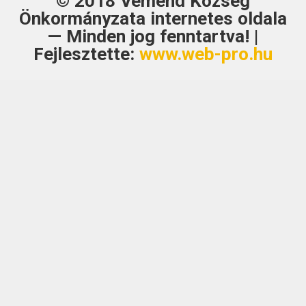
© 2018
Véménd Község
Önkormányzata
internetes oldala
— Minden jog fenntartva! |
Fejlesztette:
www.web-pro.hu