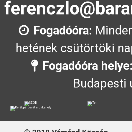
ferenczlo@bara
Fogadóóra:
Minden
hetének csütörtöki na
Fogadóóra helye
Budapesti 