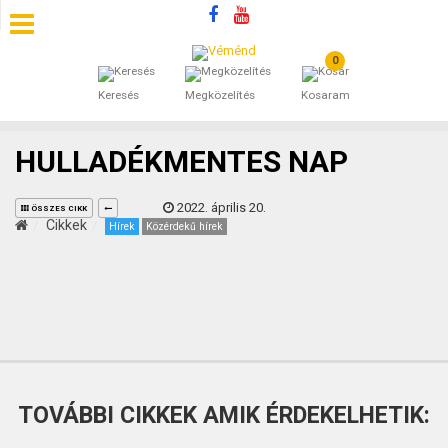
0
SZÁLLÁSOK
Keresés
Megközelítés
Kosaram
BEJEGYZÉSEK
HULLADÉKMENTES NAP
ÁLTALÁNOS SZERZŐDÉSI FELTÉTELEK
2022. április 20.
ÖSSZES CIKK
KINCSES BARANYA VÉMÉND
Cikkek
Hírek
Közérdekű hírek
KAPCSOLAT
TOVÁBBI CIKKEK AMIK ÉRDEKELHETIK: