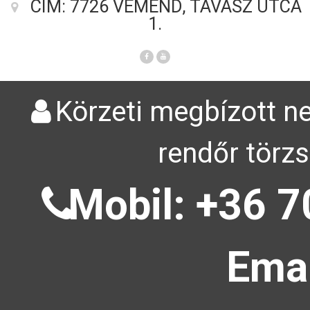
CÍM: 7726 VÉMÉND, TAVASZ UTCA
1.
Körzeti megbízott ne
rendőr törzs
Mobil: +36 7
Emai