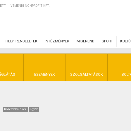
ETT
VÉMÉNDI NONPROFIT KFT.
HELYI RENDELETEK
INTÉZMÉNYEK
MISEREND
SPORT
KULT
ERZŐDÉSI FELTÉ
ÉGLÁTÁS
ESEMÉNYEK
SZOLGÁLTATÁSOK
BOLT
NYA VÉMÉND
Közérdekű hírek
Egyéb