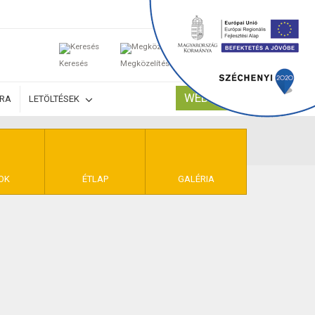
0
Keresés
Megközelítés
Kosaram
WEBSHOP
ÚRA
LETÖLTÉSEK
TELEK
OK
ÉTLAP
GALÉRIA