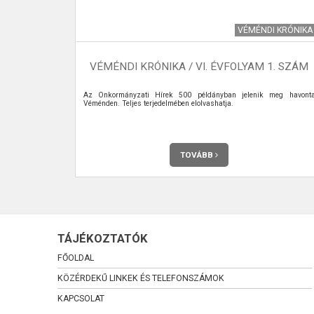
EKŰ HÍREK
VÉMÉNDI KRÓNIKA
ÁNUNK
VÉMÉNDI KRÓNIKA / VI. ÉVFOLYAM 1. SZÁM
Az Önkormányzati Hírek 500 példányban jelenik meg havont
Véménden. Teljes terjedelmében elolvashatja.
TOVÁBB
TÁJÉKOZTATÓK
FŐOLDAL
KÖZÉRDEKŰ LINKEK ÉS TELEFONSZÁMOK
KAPCSOLAT