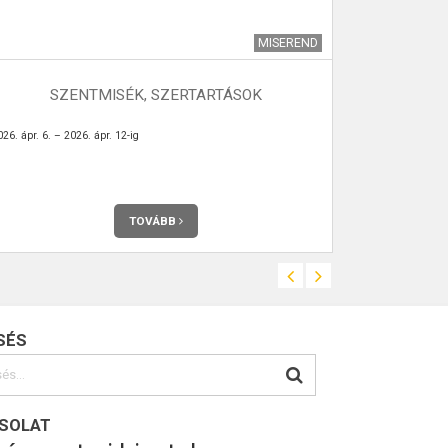
MISEREND
SZENTMISÉK, SZERTARTÁSOK
ÁLDOT
26. ápr. 6. – 2026. ápr. 12-ig
TOVÁBB
SÉS
SOLAT