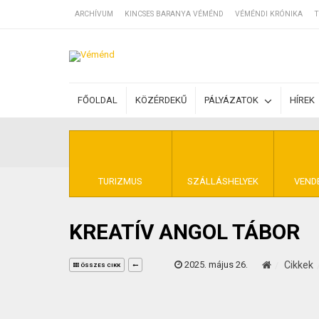
ARCHÍVUM
KINCSES BARANYA VÉMÉND
VÉMÉNDI KRÓNIKA
T
SZÁLLÁSOK
FŐOLDAL
KÖZÉRDEKŰ
PÁLYÁZATOK
HÍREK
BEJEGYZÉSEK
ÁLTALÁNOS SZ
TURIZMUS
SZÁLLÁSHELYEK
VEND
KREATÍV ANGOL TÁBOR
KINCSES BARA
2025. május 26.
Cikkek
ÖSSZES CIKK