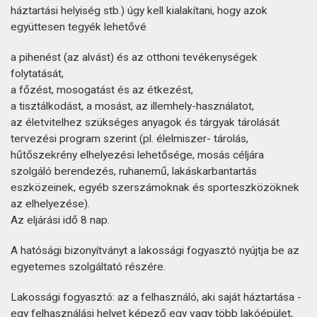
háztartási helyiség stb.) úgy kell kialakítani, hogy azok
együttesen tegyék lehetővé
a pihenést (az alvást) és az otthoni tevékenységek
folytatását,
a főzést, mosogatást és az étkezést,
a tisztálkodást, a mosást, az illemhely-használatot,
az életvitelhez szükséges anyagok és tárgyak tárolását
tervezési program szerint (pl. élelmiszer- tárolás,
hűtőszekrény elhelyezési lehetősége, mosás céljára
szolgáló berendezés, ruhanemű, lakáskarbantartás
eszközeinek, egyéb szerszámoknak és sporteszközöknek
az elhelyezése).
Az eljárási idő 8 nap.
A hatósági bizonyítványt a lakossági fogyasztó nyújtja be az
egyetemes szolgáltató részére.
Lakossági fogyasztó: az a felhasználó, aki saját háztartása -
egy felhasználási helyet képező egy vagy több lakóépület,