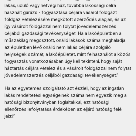
lakás, üdülő vagy hétvégi ház, továbbá lakossági célra
használt garázs - fogyasztása céljára vásárol földgázt
földgáz vételezésére megkötött szerződés alapján, és az
így vásárolt földgázzal nem folytat jövedelemszerzés
céljából gazdasági tevékenységet. Ha a lakóépületben a
műszakilag megosztott, önálló lakások száma meghaladja
az épületben lévő önálló nem lakás céljára szolgáló
helyiségek számát, a lakóépületet, mint felhasználót a közös
fogyasztás vonatkozásában úgy kell tekinteni, hogy saját
háztartás céljára vételez és a vásárolt földgázzal nem folytat
jövedelemszerzés céljából gazdasági tevékenységet.”
Ha az egyetemes szolgáltató azt észleli, hogy az ingatlan
lakás rendeltetési egységeinek száma nem egyezik meg a
hatósági bizonyítványban foglaltakkal, ezt hatósági
ellenőrzés lefolytatása érdekében az eljáró hatóság felé
jelzi.”