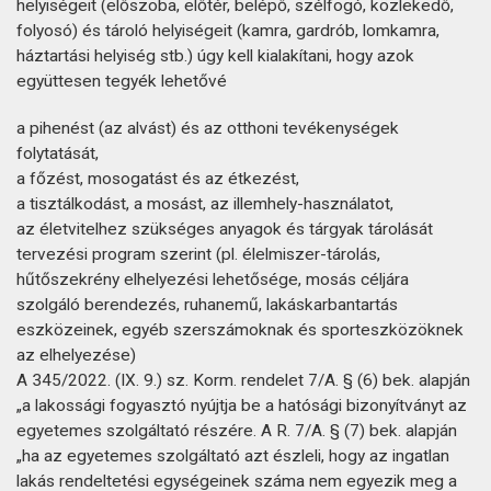
helyiségeit (előszoba, előtér, belépő, szélfogó, közlekedő,
folyosó) és tároló helyiségeit (kamra, gardrób, lomkamra,
háztartási helyiség stb.) úgy kell kialakítani, hogy azok
együttesen tegyék lehetővé
a pihenést (az alvást) és az otthoni tevékenységek
folytatását,
a főzést, mosogatást és az étkezést,
a tisztálkodást, a mosást, az illemhely-használatot,
az életvitelhez szükséges anyagok és tárgyak tárolását
tervezési program szerint (pl. élelmiszer-tárolás,
hűtőszekrény elhelyezési lehetősége, mosás céljára
szolgáló berendezés, ruhanemű, lakáskarbantartás
eszközeinek, egyéb szerszámoknak és sporteszközöknek
az elhelyezése)
A 345/2022. (IX. 9.) sz. Korm. rendelet 7/A. § (6) bek. alapján
„a lakossági fogyasztó nyújtja be a hatósági bizonyítványt az
egyetemes szolgáltató részére. A R. 7/A. § (7) bek. alapján
„ha az egyetemes szolgáltató azt észleli, hogy az ingatlan
lakás rendeltetési egységeinek száma nem egyezik meg a