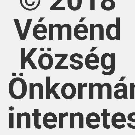
© 2018
Véménd
Község
Önkormá
internete