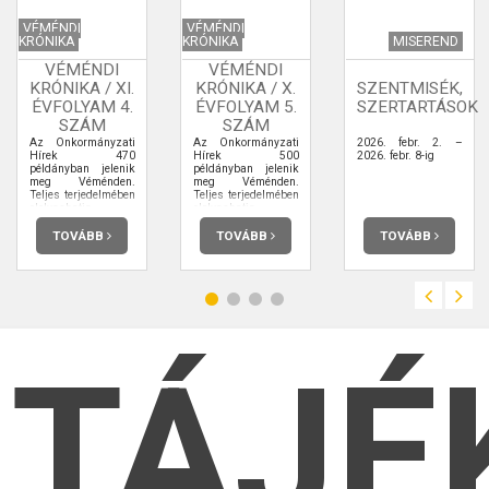
VÉMÉNDI
VÉMÉNDI
KRÓNIKA
KRÓNIKA
MISEREND
VÉMÉNDI
VÉMÉNDI
KRÓNIKA / XI.
KRÓNIKA / X.
SZENTMISÉK,
ÉVFOLYAM 4.
ÉVFOLYAM 5.
SZERTARTÁSOK
SZÁM
SZÁM
Az Önkormányzati
Az Önkormányzati
2026. febr. 2. –
Hírek 470
Hírek 500
2026. febr. 8-ig
példányban jelenik
példányban jelenik
meg Véménden.
meg Véménden.
Teljes terjedelmében
Teljes terjedelmében
elolvashatja.
elolvashatja.
TOVÁBB
TOVÁBB
TOVÁBB
TÁJÉ