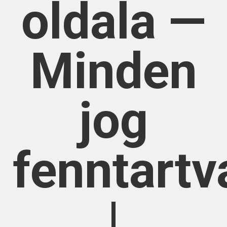
oldala —
Minden
jog
fenntartv
|