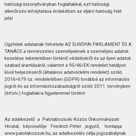
hatósági bizonyítványban foglaltakkal, ezt hatósági
ellenőrzés lefolytatása érdekében az eljáró hatóság felé
jelzi.
Ügyfelek adatainak felvétele AZ EURÓPAI PARLAMENT ÉS A
TANÁCS a természetes személyeknek a személyes adatok
kezelése tekintetében történő védelméről és az ilyen adatok
szabad áramlásáról, valamint a 95/46/EK rendelet hatályon
kívül helyezéséről (általános adatvédelmi rendelet) szóló
2016=679 sz. rendeletében (GDPR) továbbá az információs
jogról és az információszabadságról szóló 2011. törvényben
(Infotv.) foglaltakra figyelemmel történt.
Az adatkezelő a Palotabozsoki Közös Önkormányzati
Hivatal, képviselője Friedrich Péter jegyző, honlapja
www.palotabozsok.hu, az adatkezelés célja jogszabálynak