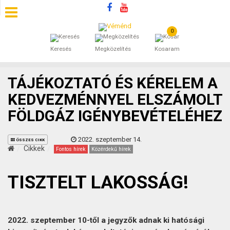
0
SZÁLLÁSOK
Keresés
Megközelítés
Kosaram
BEJEGYZÉSEK
TÁJÉKOZTATÓ ÉS KÉRELEM A
ÁLTALÁNOS SZERZŐDÉSI FELTÉTELEK
KEDVEZMÉNNYEL ELSZÁMOLT
FÖLDGÁZ IGÉNYBEVÉTELÉHEZ
KINCSES BARANYA VÉMÉND
2022. szeptember 14.
KAPCSOLAT
ÖSSZES CIKK
Cikkek
Fontos hírek
Közérdekű hírek
TISZTELT LAKOSSÁG!
2022. szeptember 10-től a jegyzők adnak ki hatósági