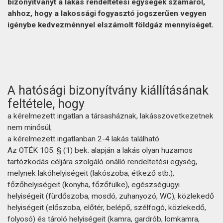
bizonyítványt a lakás rendeltetési egységek számáról,
ahhoz, hogy a lakossági fogyasztó jogszerűen vegyen
igénybe kedvezménnyel elszámolt földgáz mennyiséget.
A hatósági bizonyítvány kiállításának
feltétele, hogy
a kérelmezett ingatlan a társasháznak, lakásszövetkezetnek
nem minősül;
a kérelmezett ingatlanban 2-4 lakás található.
Az OTÉK 105. § (1) bek. alapján a lakás olyan huzamos
tartózkodás céljára szolgáló önálló rendeltetési egység,
melynek lakóhelyiségeit (lakószoba, étkező stb.),
főzőhelyiségeit (konyha, főzőfülke), egészségügyi
helyiségeit (fürdőszoba, mosdó, zuhanyozó, WC), közlekedő
helyiségeit (előszoba, előtér, belépő, szélfogó, közlekedő,
folyosó) és tároló helyiségeit (kamra, gardrób, lomkamra,