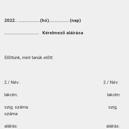
2022.. ……………….(hó)................. (nap)
………………………… Kérelmező aláírása
Előttünk, mint tanúk előtt:
2./ Név:. 2./ Név:
lakcím:. lakcím:
szig. száma: szig.
száma
aláírás: aláírás: