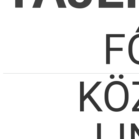
F
KÖ
LI