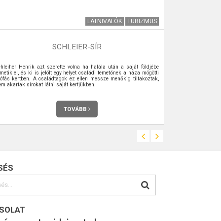
LÁTNIVALÓK
TURIZMUS
SCHLEIER-SÍR
LAKOSSÁG
chleiher Henrik azt szerette volna ha halála után a saját földjébe
Kérjük a szén
metik el, és ki is jelölt egy helyet családi temetőnek a háza mögötti
lakosságot, h
iófás kertben. A családtagok ez ellen messze menőkig tiltakoztak,
2022. szeptembe
m akartak sírokat látni saját kertjükben.
TOVÁBB
SÉS
SOLAT