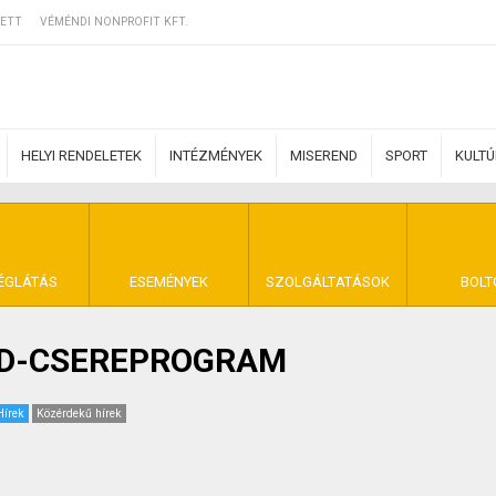
ETT
VÉMÉNDI NONPROFIT KFT.
HELYI RENDELETEK
INTÉZMÉNYEK
MISEREND
SPORT
KULT
ERZŐDÉSI FELTÉ
ÉGLÁTÁS
ESEMÉNYEK
SZOLGÁLTATÁSOK
BOLT
ED-CSEREPROGRAM
NYA VÉMÉND
Hírek
Közérdekű hírek