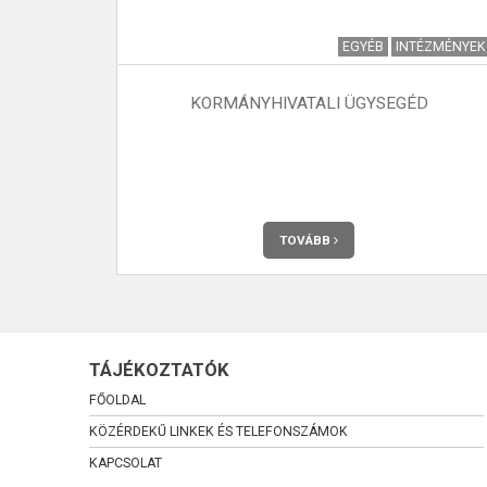
EKŰ HÍREK
EGYÉB
INTÉZMÉNYEK
S - 2022
KORMÁNYHIVATALI ÜGYSEGÉD
l rendelkező
 tervezi, azt
TOVÁBB
TÁJÉKOZTATÓK
FŐOLDAL
KÖZÉRDEKŰ LINKEK ÉS TELEFONSZÁMOK
KAPCSOLAT