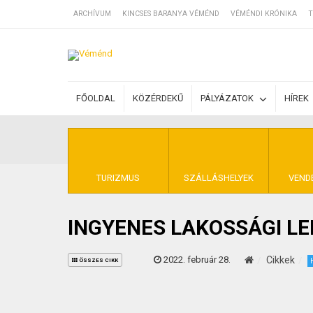
ARCHÍVUM
KINCSES BARANYA VÉMÉND
VÉMÉNDI KRÓNIKA
T
SZÁLLÁSOK
FŐOLDAL
KÖZÉRDEKŰ
PÁLYÁZATOK
HÍREK
BEJEGYZÉSEK
ÁLTALÁNOS SZ
TURIZMUS
SZÁLLÁSHELYEK
VEND
INGYENES LAKOSSÁGI L
KINCSES BARA
2022. február 28.
Cikkek
ÖSSZES CIKK