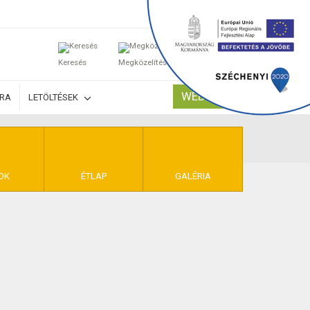
0
Keresés
Megközelítés
Kosaram
WEBSHOP
ÚRA
LETÖLTÉSEK
TELEK
OK
ÉTLAP
GALÉRIA