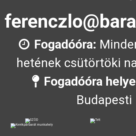
ferenczlo@bara
Fogadóóra:
Minden
hetének csütörtöki na
Fogadóóra helye
Budapesti 