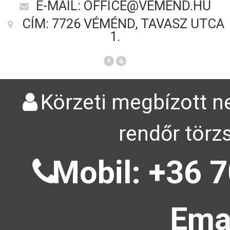
E-MAIL: OFFICE@VEMEND.HU
CÍM: 7726 VÉMÉND, TAVASZ UTCA
1.
Körzeti megbízott ne
rendőr törz
Mobil: +36 7
Emai