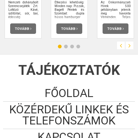
Nemzeti dohánybolt
Étkezési lehetőség:
Az Önkormányzati
Szerencsejáték Zrt.
Minden nap: Pizzák,
Hírek 500
Lottózó Kávé,
Bagett Péntek és
példányban jelenik
üdítőital, sör, bor,
Szombat: dupla
meg havonta
édesség
húsos hamburger
Véménden. Teljes
terjedelmében
elolvashatja.
TOVÁBB
TOVÁBB
TOVÁBB
TÁJÉKOZTATÓK
FŐOLDAL
KÖZÉRDEKŰ LINKEK ÉS
TELEFONSZÁMOK
KAPCSOLAT