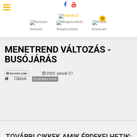
0
SZÁLLÁSOK
Keresés
Megközelítés
Kosaram
BEJEGYZÉSEK
MENETREND VÁLTOZÁS -
ÁLTALÁNOS SZERZŐDÉSI FELTÉTELEK
BUSÓJÁRÁS
KINCSES BARANYA VÉMÉND
2023. január 27.
ÖSSZES CIKK
Cikkek
Közérdekű hírek
KAPCSOLAT
TOVÁBBI CIKKEK AMIK ÉRDEKELHETIK: