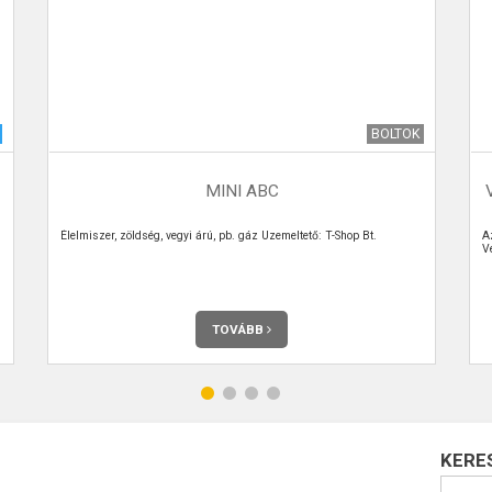
BOLTOK
MINI ABC
Élelmiszer, zöldség, vegyi árú, pb. gáz Üzemeltető: T-Shop Bt.
A
V
TOVÁBB
KERE