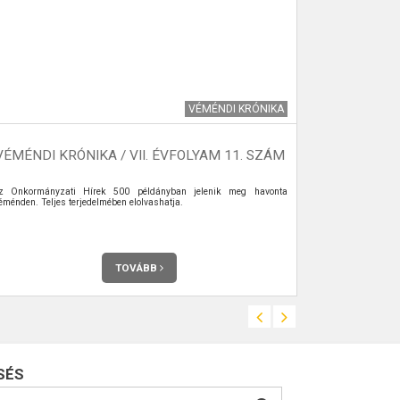
VÉMÉNDI KRÓNIKA
VÉMÉNDI KRÓNIKA / VII. ÉVFOLYAM 11. SZÁM
S
z Önkormányzati Hírek 500 példányban jelenik meg havonta
2026. júl. 6. – 
éménden. Teljes terjedelmében elolvashatja.
TOVÁBB
SÉS