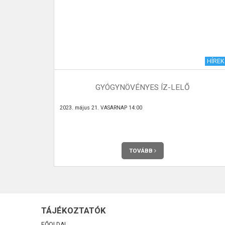
MISEREND
HÍREK
K
GYÓGYNÖVÉNYES ÍZ-LELŐ
2023. május 21. VASÁRNAP 14:00
TOVÁBB
TÁJÉKOZTATÓK
FŐOLDAL