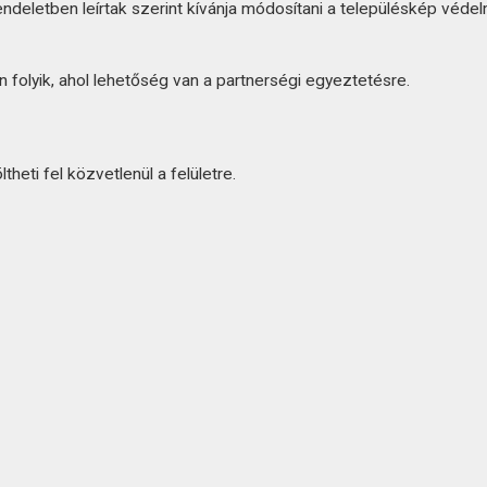
ndeletben leírtak szerint kívánja módosítani a településkép védel
folyik, ahol lehetőség van a partnerségi egyeztetésre.
heti fel közvetlenül a felületre.