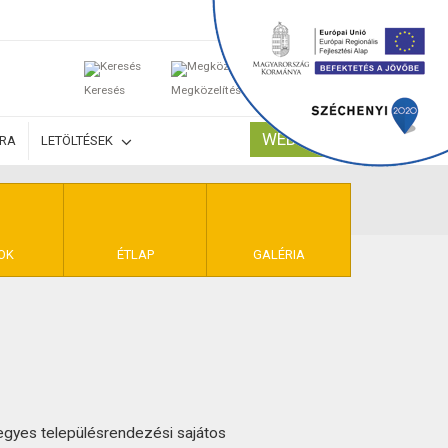
0
Keresés
Megközelítés
Kosaram
WEBSHOP
ÚRA
LETÖLTÉSEK
TELEK
OK
ÉTLAP
GALÉRIA
egyes településrendezési sajátos