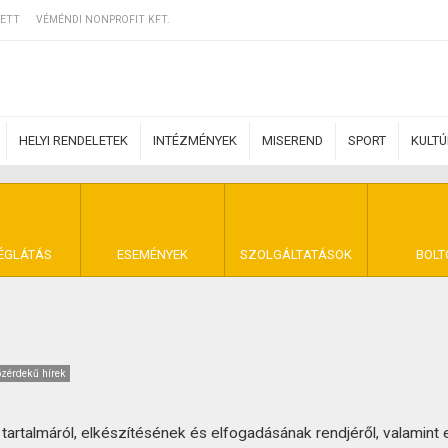
ETT
VÉMÉNDI NONPROFIT KFT.
HELYI RENDELETEK
INTÉZMÉNYEK
MISEREND
SPORT
KULT
ERZŐDÉSI FELTÉ
ÉGLÁTÁS
ESEMÉNYEK
SZOLGÁLTATÁSOK
BOLT
NYA VÉMÉND
zérdekű hírek
rtalmáról, elkészítésének és elfogadásának rendjéről, valamint 