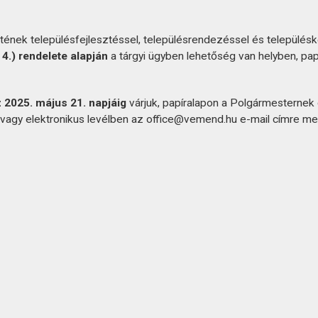
nek településfejlesztéssel, településrendezéssel és települé
 4.) rendelete alapján
a tárgyi ügyben lehetőség van helyben, papí
 2025. május 21. napjáig
várjuk, papíralapon a Polgármestern
vagy elektronikus levélben az office@vemend.hu e-mail címre me