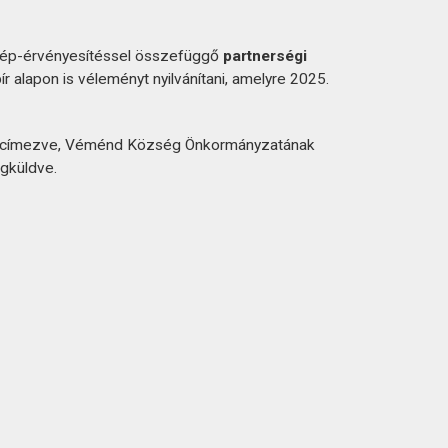
skép-érvényesítéssel összefüggő
partnerségi
r alapon is véleményt nyilvánítani, amelyre 2025.
ek címezve, Véménd Község Önkormányzatának
gküldve.