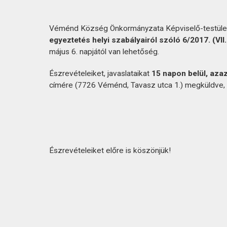
Véménd Község Önkormányzata Képviselő-testületé
egyeztetés helyi szabályairól szóló 6/2017. (VII.
május 6. napjától van lehetőség.
Észrevételeiket, javaslataikat
15 napon belül, azaz
címére (7726 Véménd, Tavasz utca 1.) megküldve, 
Észrevételeiket előre is köszönjük!