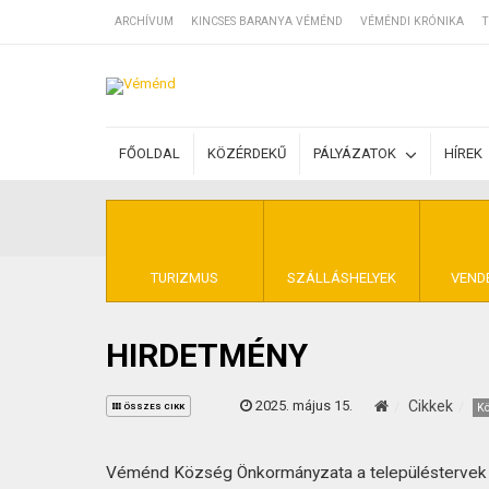
ARCHÍVUM
KINCSES BARANYA VÉMÉND
VÉMÉNDI KRÓNIKA
T
SZÁLLÁSOK
FŐOLDAL
KÖZÉRDEKŰ
PÁLYÁZATOK
HÍREK
BEJEGYZÉSEK
ÁLTALÁNOS SZ
TURIZMUS
SZÁLLÁSHELYEK
VEND
HIRDETMÉNY
KINCSES BARA
2025. május 15.
Cikkek
Kö
ÖSSZES CIKK
Véménd Község Önkormányzata a településtervek ta