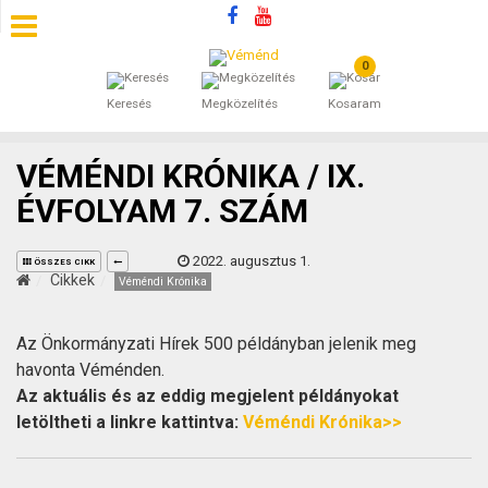
0
SZÁLLÁSOK
Keresés
Megközelítés
Kosaram
BEJEGYZÉSEK
VÉMÉNDI KRÓNIKA / IX.
ÁLTALÁNOS SZERZŐDÉSI FELTÉTELEK
ÉVFOLYAM 7. SZÁM
KINCSES BARANYA VÉMÉND
2022. augusztus 1.
ÖSSZES CIKK
Cikkek
Véméndi Krónika
KAPCSOLAT
Az Önkormányzati Hírek 500 példányban jelenik meg
havonta Véménden.
Az aktuális és az eddig megjelent példányokat
letöltheti a linkre kattintva:
Véméndi Krónika>>