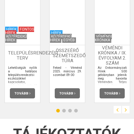
HÍREK
FONTOS
HÍREK
HÍREK
KÖZÉRDEKŰ
KÖZÉRDEKŰ
VÉMÉNDI
HÍREK
HÍREK
EGYÉB
KRÓNIKA
VÉMÉNDI
ÖSSZEÉRŐ
TELEPÜLÉSRENDEZÉSI
KRÓNIKA / IX.
SZEMÉTSZEDŐ
TERV
ÉVFOLYAM 2.
TÚRA
SZÁM
Lehetőségük nyílik
Feked - Véménd
Az Önkormányzati
a hatályos
2025. március 29.
Hírek 500
településrendezési
szombat 09:00
példányban jelenik
eszközökkel
meg havonta
kapcsolatos,
Véménden. Teljes
módosítást igénylő
terjedelmében
észrevételeik
elolvashatja.
megtételére.
TOVÁBB
TOVÁBB
TOVÁBB
Határidő: 2022.
március 24.