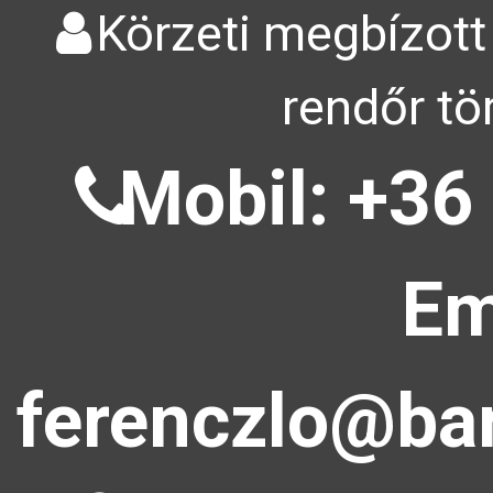
Körzeti megbízott
rendőr tö
Mobil: +36
Em
ferenczlo@bar