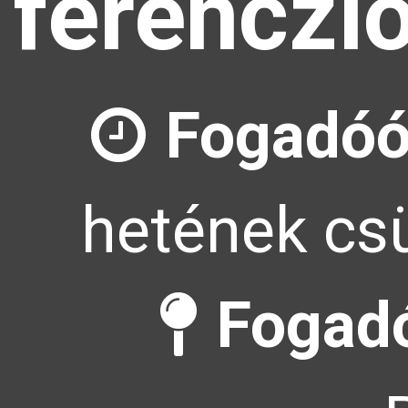
ferenczl
Fogadóó
hetének csü
Fogadó