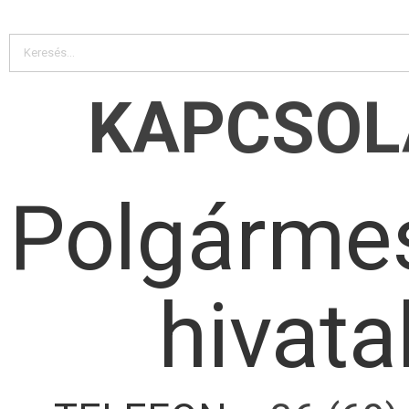
KAPCSOL
Polgármes
hivata