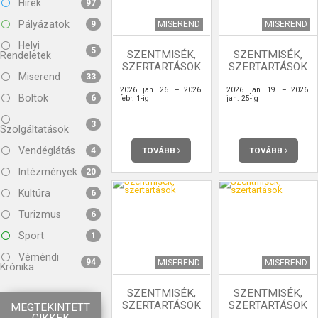
Hírek
97
Pályázatok
MISEREND
MISEREND
9
Helyi
5
SZENTMISÉK,
SZENTMISÉK,
Rendeletek
SZERTARTÁSOK
SZERTARTÁSOK
Miserend
33
2026. jan. 26. – 2026.
2026. jan. 19. – 2026.
Boltok
6
febr. 1-ig
jan. 25-ig
3
Szolgáltatások
Vendéglátás
TOVÁBB
TOVÁBB
4
Intézmények
20
Kultúra
6
Turizmus
6
Sport
1
Véméndi
94
MISEREND
MISEREND
Krónika
SZENTMISÉK,
SZENTMISÉK,
SZERTARTÁSOK
SZERTARTÁSOK
MEGTEKINTETT