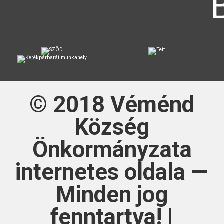
© 2018
Véménd
Község
Önkormányzata
internetes oldala —
Minden jog
fenntartva! |