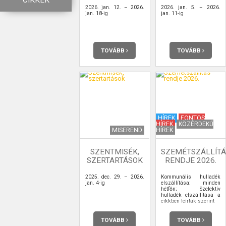
CIKKEK
2026. jan. 12. – 2026.
2026. jan. 5. – 2026.
jan. 18-ig
jan. 11-ig
TOVÁBB
TOVÁBB
HÍREK
FONTOS
HÍREK
KÖZÉRDEKŰ
MISEREND
HÍREK
SZENTMISÉK,
SZEMÉTSZÁLLÍTÁ
SZERTARTÁSOK
RENDJE 2026.
2025. dec. 29. – 2026.
Kommunális hulladék
jan. 4-ig
elszállítása: minden
hétfőn; Szelektív
hulladék elszállítása a
cikkben leírtak szerint
TOVÁBB
TOVÁBB