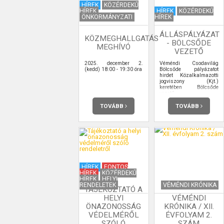
HÍREK
KÖZÉRDEKŰ
HÍREK
HÍREK
KÖZÉRDEKŰ
ÖNKORMÁNYZATI
HÍREK
ÁLLÁSPÁLYÁZAT
KÖZMEGHALLGATÁS
- BÖLCSŐDE
MEGHÍVÓ
VEZETŐ
2025. december 2.
Véméndi Csodavilág
(kedd) 18:00 - 19:30 óra
Bölcsőde pályázatot
hirdet Közalkalmazotti
jogviszony (Kjt.)
keretében Bölcsőde
vezető
Munkakör/feladatkör
betöltésére.
TOVÁBB
TOVÁBB
HÍREK
FONTOS
HÍREK
KÖZÉRDEKŰ
HÍREK
HELYI
RENDELETEK
VÉMÉNDI KRÓNIKA
TÁJÉKOZTATÓ A
HELYI
VÉMÉNDI
ÖNAZONOSSÁG
KRÓNIKA / XII.
VÉDELMÉRŐL
ÉVFOLYAM 2.
SZÓLÓ
SZÁM