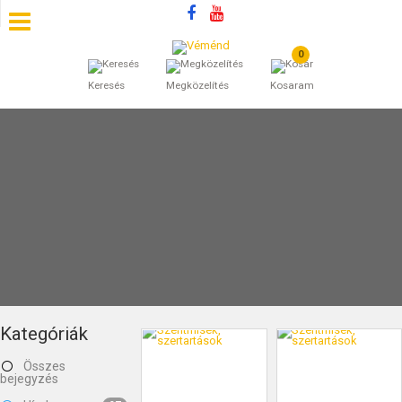
0
SZÁLLÁSOK
Keresés
Megközelítés
Kosaram
BEJEGYZÉSEK
ÁLTALÁNOS SZERZŐDÉSI FELTÉTELEK
KINCSES BARANYA VÉMÉND
KAPCSOLAT
Kategóriák
Összes
bejegyzés