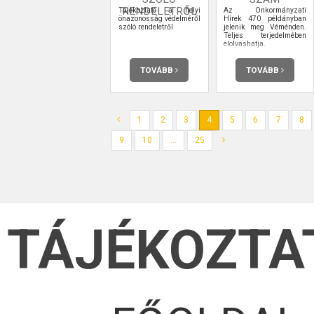
RENDELETRŐL
Tájékoztató a helyi
Az Önkormányzati
önazonosság védelméről
Hírek 470 példányban
szóló rendeletről
jelenik meg Véménden.
Teljes terjedelmében
elolvashatja.
TOVÁBB
TOVÁBB
1
2
3
4
5
6
7
8
9
10
...
25
TÁJÉKOZTA