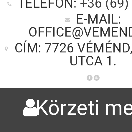
TELEFON:
+36 (69)
E-MAIL:
OFFICE@VEMEN
CÍM: 7726 VÉMÉND
UTCA 1.
Körzeti me