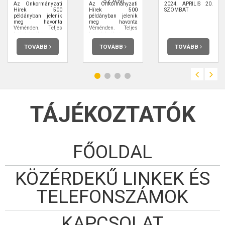
SZÁM
Az Önkormányzati
Az Önkormányzati
2024. ÁPRILIS 20.
Hírek 500
Hírek 500
SZOMBAT
példányban jelenik
példányban jelenik
meg havonta
meg havonta
Véménden. Teljes
Véménden. Teljes
terjedelmében
terjedelmében
elolvashatja.
elolvashatja.
TOVÁBB
TOVÁBB
TOVÁBB
TÁJÉKOZTATÓK
FŐOLDAL
KÖZÉRDEKŰ LINKEK ÉS
TELEFONSZÁMOK
KAPCSOLAT