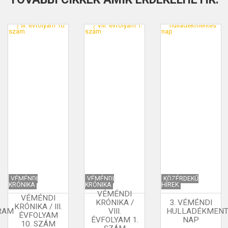
VÉMÉNDI
VÉMÉNDI
KÖZÉRDEKŰ
KRÓNIKA
KRÓNIKA
HÍREK
VÉMÉNDI
VÉMÉNDI
KRÓNIKA /
3. VÉMÉNDI
KRÓNIKA / III.
RAM
VIII.
HULLADÉKMENT
ÉVFOLYAM
ÉVFOLYAM 1.
NAP
10. SZÁM