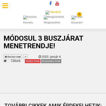
0
SZÁLLÁSOK
Keresés
Megközelítés
Kosaram
BEJEGYZÉSEK
MÓDOSUL 3 BUSZJÁRAT
ÁLTALÁNOS SZERZŐDÉSI FELTÉTELEK
MENETRENDJE!
KINCSES BARANYA VÉMÉND
2023. január 4.
ÖSSZES CIKK
Cikkek
Fontos hírek
Közérdekű hírek
KAPCSOLAT
TOVÁBBI CIKKEK AMIK ÉRDEKELHETIK: