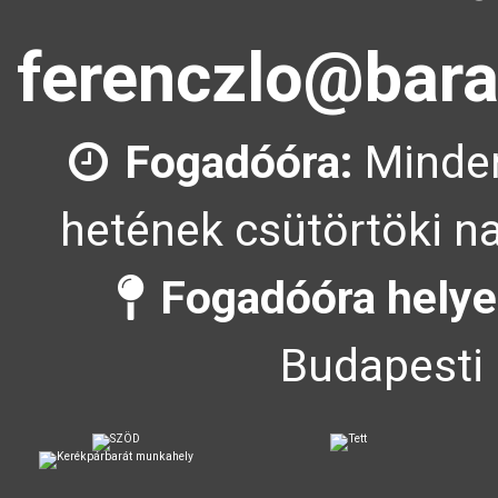
ferenczlo@bara
Fogadóóra:
Minden
hetének csütörtöki na
Fogadóóra helye
Budapesti 