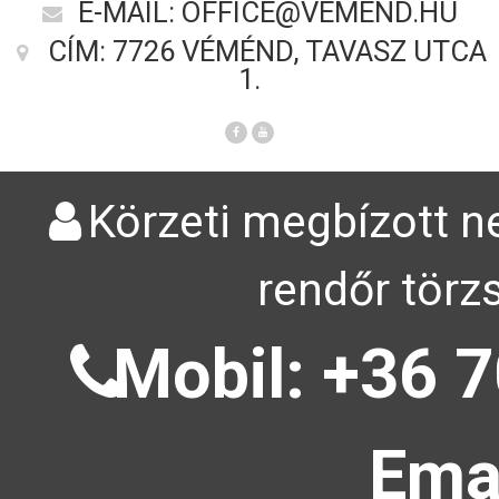
E-MAIL: OFFICE@VEMEND.HU
CÍM: 7726 VÉMÉND, TAVASZ UTCA
1.
Körzeti megbízott ne
rendőr törz
Mobil: +36 7
Emai