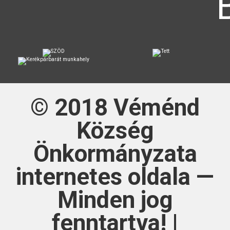
© 2018
Véménd
Község
Önkormányzata
internetes oldala —
Minden jog
fenntartva! |