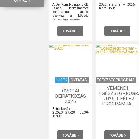
CIKKEK
A Dél-Kom Nonprofit Kft.
2026. márc. 9. – 2026.
ismét térítésmentes
márc. 15-ig
lomtalanítási akciót
szervez a község
lakossága részére.
TOVÁBB
TOVÁBB
HÍREK
OKTATÁSI
EGÉSZSÉGPROGRAM
VÉMÉNDI
ÓVODAI
EGÉSZSÉGPROG
BEIRATKOZÁS
- 2026. I. FÉLÉV
2026
PROGRAMJAI
Beíratkozás:
2026.04.27.-28. 08:30-
15:00
TOVÁBB
TOVÁBB