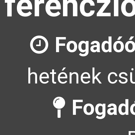
ferenczl
Fogadóó
hetének csü
Fogadó