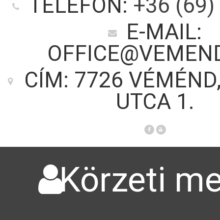
TELEFON:
+36 (69)
E-MAIL:
OFFICE@VEMEN
CÍM: 7726 VÉMÉND
UTCA 1.
Körzeti me