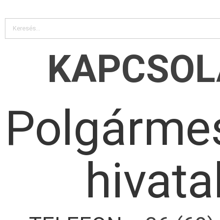
KAPCSOL
Polgármes
hivata