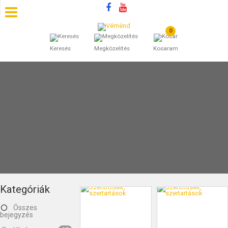
0
SZÁLLÁSOK
Keresés
Megközelítés
Kosaram
BEJEGYZÉSEK
ÁLTALÁNOS SZERZŐDÉSI FELTÉTELEK
KINCSES BARANYA VÉMÉND
KAPCSOLAT
Kategóriák
Összes
bejegyzés