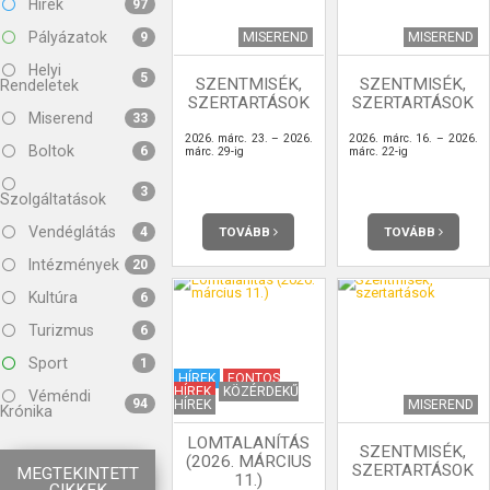
Hírek
97
Pályázatok
MISEREND
MISEREND
9
Helyi
5
SZENTMISÉK,
SZENTMISÉK,
Rendeletek
SZERTARTÁSOK
SZERTARTÁSOK
Miserend
33
2026. márc. 23. – 2026.
2026. márc. 16. – 2026.
Boltok
6
márc. 29-ig
márc. 22-ig
3
Szolgáltatások
Vendéglátás
TOVÁBB
TOVÁBB
4
Intézmények
20
Kultúra
6
Turizmus
6
Sport
1
HÍREK
FONTOS
HÍREK
KÖZÉRDEKŰ
Véméndi
94
HÍREK
MISEREND
Krónika
LOMTALANÍTÁS
SZENTMISÉK,
(2026. MÁRCIUS
SZERTARTÁSOK
MEGTEKINTETT
11.)