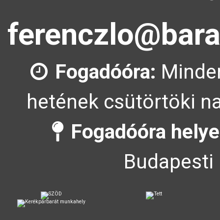
ferenczlo@bara
Fogadóóra:
Minden
hetének csütörtöki na
Fogadóóra helye
Budapesti 