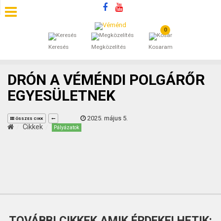
0
SZÁLLÁSOK
Keresés
Megközelítés
Kosaram
BEJEGYZÉSEK
DRÓN A VÉMÉNDI POLGÁRŐR
ÁLTALÁNOS SZERZŐDÉSI FELTÉTELEK
EGYESÜLETNEK
KINCSES BARANYA VÉMÉND
2025. május 5.
ÖSSZES CIKK
Cikkek
Pályázatok
KAPCSOLAT
TOVÁBBI CIKKEK AMIK ÉRDEKELHETIK: