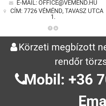
E-MAIL: OFFICE@VEMEND.HU
CÍM: 7726 VÉMÉND, TAVASZ UTCA
1.
Körzeti megbízott ne
rendőr törz
Mobil: +36 7
Emai