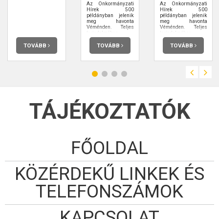
Az Önkormányzati
Az Önkormányzati
Hírek 500
Hírek 500
példányban jelenik
példányban jelenik
meg havonta
meg havonta
Véménden. Teljes
Véménden. Teljes
terjedelmében
terjedelmében
elolvashatja.
elolvashatja.
TOVÁBB
TOVÁBB
TOVÁBB
TÁJÉKOZTATÓK
FŐOLDAL
KÖZÉRDEKŰ LINKEK ÉS
TELEFONSZÁMOK
KAPCSOLAT