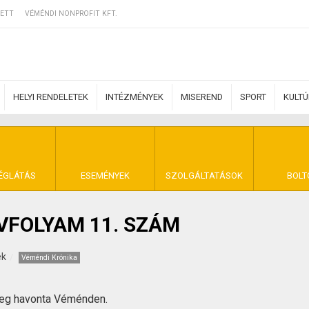
ETT
VÉMÉNDI NONPROFIT KFT.
HELYI RENDELETEK
INTÉZMÉNYEK
MISEREND
SPORT
KULT
ERZŐDÉSI FELTÉ
ÉGLÁTÁS
ESEMÉNYEK
SZOLGÁLTATÁSOK
BOLT
ÉVFOLYAM 11. SZÁM
NYA VÉMÉND
ek
Véméndi Krónika
meg havonta Véménden.