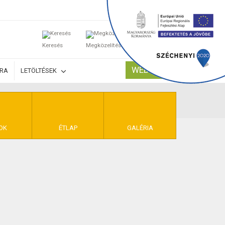
0
Keresés
Megközelítés
Kosaram
WEBSHOP
ÚRA
LETÖLTÉSEK
TELEK
OK
ÉTLAP
GALÉRIA