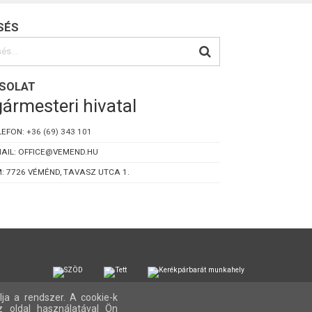
SÉS
SOLAT
ármesteri hivatal
LEFON:
+36 (69) 343 101
AIL: OFFICE@VEMEND.HU
: 7726 VÉMÉND, TAVASZ UTCA 1.
lja a rendszer. A cookie-k
z oldal használatával Ön