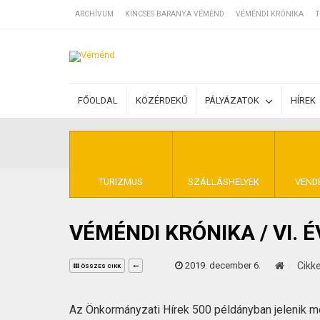
ARCHÍVUM
KINCSES BARANYA VÉMÉND
VÉMÉNDI KRÓNIKA
T
SZÁLLÁSOK
FŐOLDAL
KÖZÉRDEKŰ
PÁLYÁZATOK
HÍREK
BEJEGYZÉSEK
ÁLTALÁNOS SZ
TURIZMUS
SZÁLLÁSHELYEK
VEND
VÉMÉNDI KRÓNIKA / VI. 
KINCSES BARA
2019. december 6.
Cikk
ÖSSZES CIKK
Az Önkormányzati Hírek 500 példányban jelenik 