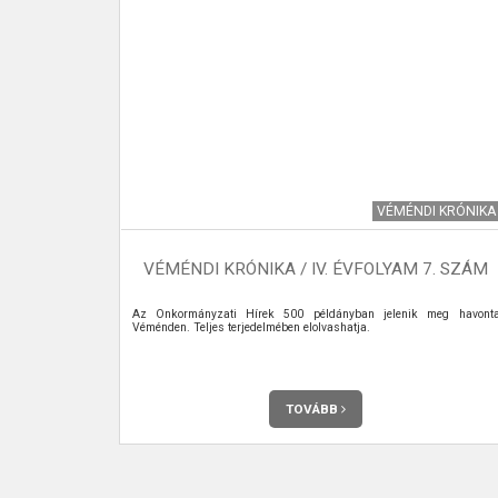
HÍREK
VÉMÉNDI KRÓNIKA
HÁZI
VÉMÉNDI KRÓNIKA / IV. ÉVFOLYAM 7. SZÁM
Az Önkormányzati Hírek 500 példányban jelenik meg havont
Véménden. Teljes terjedelmében elolvashatja.
TOVÁBB