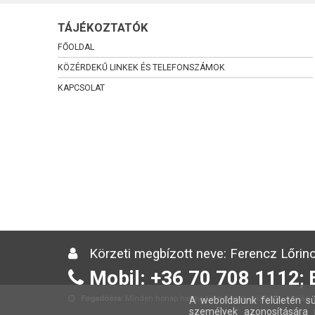
TÁJÉKOZTATÓK
FŐOLDAL
KÖZÉRDEKŰ LINKEK ÉS TELEFONSZÁMOK
KAPCSOLAT
Körzeti megbízott neve: Ferencz Lőrinc
Mobil: +36 70 708 1112; 
Fogadóóra:
Minden hónap harmadik hetének csütörtöki napján 13
A weboldalunk felületén sü
személyek azonosítására 