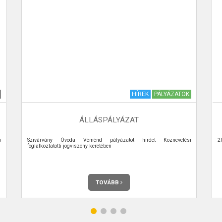
HÍREK
PÁLYÁZATOK
ÁLLÁSPÁLYÁZAT
a
Szivárvány Óvoda Véménd pályázatot hirdet Köznevelési
2
foglalkoztatotti jogviszony keretében
TOVÁBB