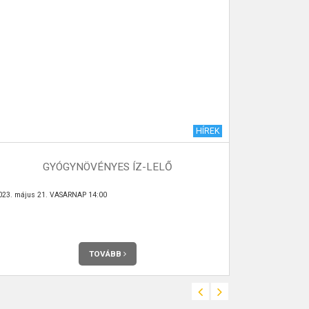
HÍREK
VÉMÉ
GYÓGYNÖVÉNYES ÍZ-LELŐ
023. május 21. VASÁRNAP 14:00
2023. december
TOVÁBB