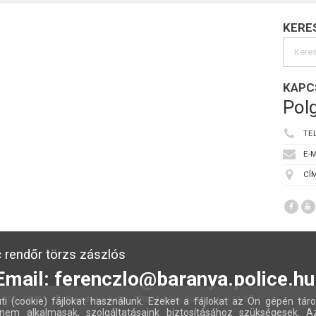
KERE
KAPC
Polg
TE
E-M
CÍM
 rendőr törzs zászlós
Email: ferenczlo@baranya.police.hu
:00 - 15:00
Fogadóóra helye:
7700 Mohács, Budapesti út 14/B
ti (cookie) fájlokat használunk. Ezeket a fájlokat az Ön gépén táro
nem alkalmasak, szolgáltatásaink biztosításához szükségesek. A