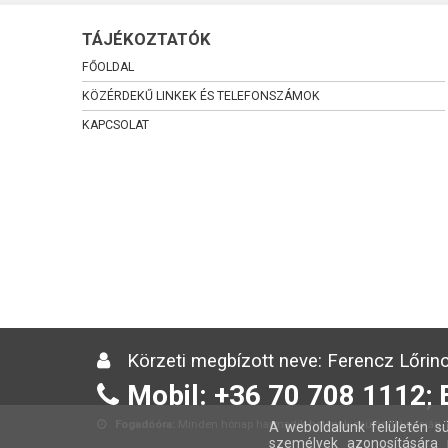
TÁJÉKOZTATÓK
FŐOLDAL
KÖZÉRDEKŰ LINKEK ÉS TELEFONSZÁMOK
KAPCSOLAT
Körzeti megbízott neve: Ferencz Lőrinc
Mobil: +36 70 708 1112; 
Fogadóóra:
Minden hónap harmadik hetének csütörtöki napján 13
A weboldalunk felületén sü
személyek azonosítására 