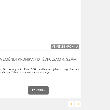
VÉMÉNDI KRÓNIKA
VÉMÉNDI KRÓNIKA / IX. ÉVFOLYAM 4. SZÁM
z Önkormányzati Hírek 500 példányban jelenik meg havonta
A szemétszállít
éménden. Teljes terjedelmében elolvashatja.
TOVÁBB