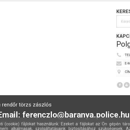
KERE
KAPC
Polg
TE
E-M
CÍM
 rendőr törzs zászlós
Email: ferenczlo@baranya.police.hu
:00 - 15:00
Fogadóóra helye:
7700 Mohács, Budapesti út 14/B
ti (cookie) fájlokat használunk. Ezeket a fájlokat az Ön gépén táro
nem alkalmasak, szolgáltatásaink biztosításához szükségesek. A