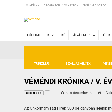
ARCHÍVUM
KINCSES BARANYA VÉMÉND
VÉMÉNDI KRÓNIKA
T
SZÁLLÁSOK
FŐOLDAL
KÖZÉRDEKŰ
PÁLYÁZATOK
HÍREK
BEJEGYZÉSEK
ÁLTALÁNOS SZ
TURIZMUS
SZÁLLÁSHELYEK
VEND
VÉMÉNDI KRÓNIKA / V. É
KINCSES BARA
2018. december 20.
Cik
ÖSSZES CIKK
Az Önkormányzati Hírek 500 példányban jelenik 