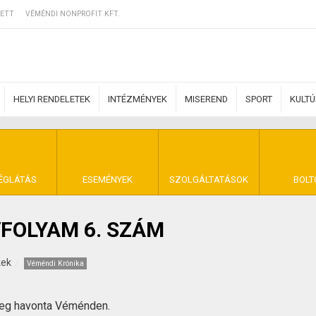
ETT
VÉMÉNDI NONPROFIT KFT.
HELYI RENDELETEK
INTÉZMÉNYEK
MISEREND
SPORT
KULT
ERZŐDÉSI FELTÉ
ÉGLÁTÁS
ESEMÉNYEK
SZOLGÁLTATÁSOK
BOLT
VFOLYAM 6. SZÁM
NYA VÉMÉND
kek
Véméndi Krónika
meg havonta Véménden.