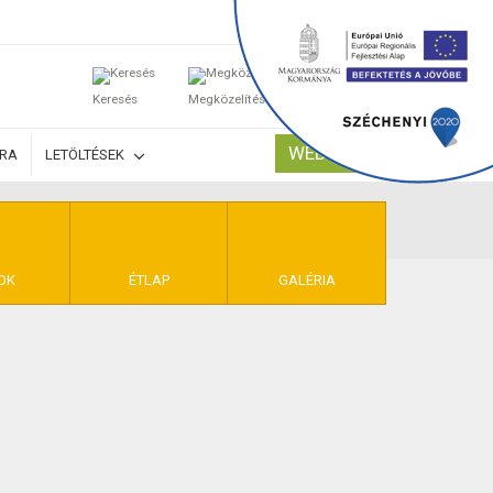
0
Keresés
Megközelítés
Kosaram
WEBSHOP
ÚRA
LETÖLTÉSEK
TELEK
OK
ÉTLAP
GALÉRIA