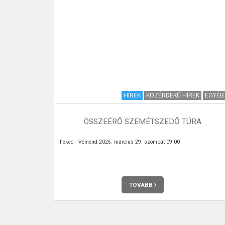
EKŰ HÍREK
HÍREK
KÖZÉRDEKŰ HÍREK
EGYÉB
ÖSSZEÉRŐ SZEMÉTSZEDŐ TÚRA
Feked - Véménd 2025. március 29. szombat 09:00
TOVÁBB