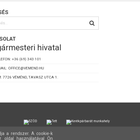
SÉS
SOLAT
ármesteri hivatal
LEFON:
+36 (69) 343 101
AIL: OFFICE@VEMEND.HU
: 7726 VÉMÉND, TAVASZ UTCA 1.
lja a rendszer. A cookie-k
z oldal használatával Ön