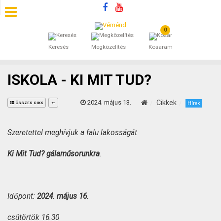
0
SZÁLLÁSOK
Keresés
Megközelítés
Kosaram
BEJEGYZÉSEK
ISKOLA - KI MIT TUD?
ÁLTALÁNOS SZERZŐDÉSI FELTÉTELEK
2024. május 13.
Cikkek
Hírek
ÖSSZES CIKK
KINCSES BARANYA VÉMÉND
Szeretettel meghívjuk a falu
lakosságát
KAPCSOLAT
Ki Mit Tud?
gálaműsorunkra
.
Időpont:
2024. május 16.
csütörtök 16.30