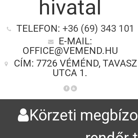
hivatal
TELEFON:
+36 (69) 343 101
E-MAIL:
OFFICE@VEMEND.HU
CÍM: 7726 VÉMÉND, TAVASZ
UTCA 1.
Körzeti megbízot