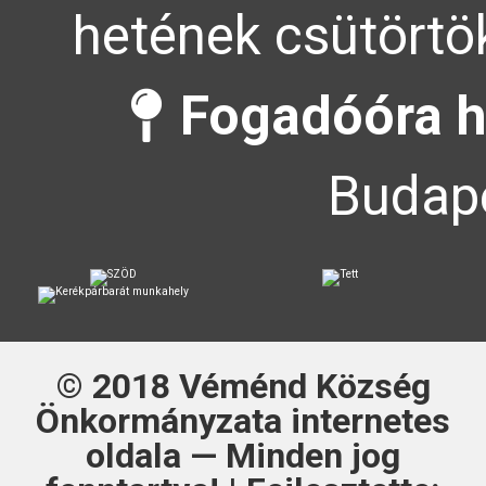
hetének csütörtök
Fogadóóra h
Budape
© 2018
Véménd Község
Önkormányzata
internetes
oldala — Minden jog