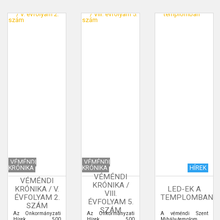
VÉMÉNDI
VÉMÉNDI
KRÓNIKA
KRÓNIKA
HÍREK
VÉMÉNDI
VÉMÉNDI
KRÓNIKA /
KRÓNIKA / V.
LED-EK A
VIII.
ÉVFOLYAM 2.
TEMPLOMBAN
ÉVFOLYAM 5.
SZÁM
SZÁM
Az Önkormányzati
Az Önkormányzati
A véméndi Szent
Hírek 500
Hírek 500
Mihály-templom