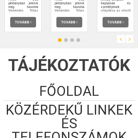
példányban jelenik
példányban jelenik
hajójának és
meg havonta
meg havonta
szentélyének
Véménden. Teljes
Véménden. Teljes
világítása az elmúlt
terjedelmében
terjedelmében
időszakban jelentős
elolvashatja.
elolvashatja.
megújuláson ment
keresztül.
TOVÁBB
TOVÁBB
TOVÁBB
TÁJÉKOZTATÓK
FŐOLDAL
KÖZÉRDEKŰ LINKEK
ÉS
TELEFONSZÁMOK