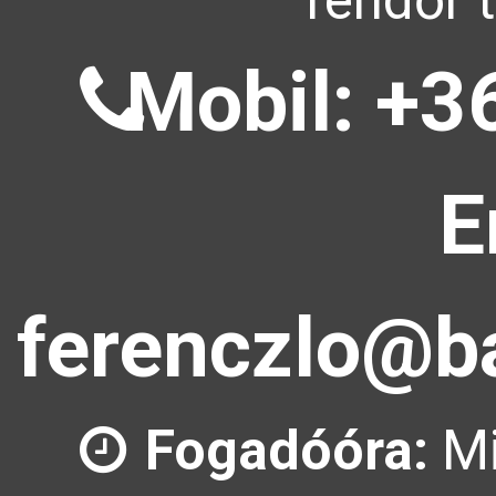
rendőr 
Mobil: +3
E
ferenczlo@ba
Fogadóóra:
Mi